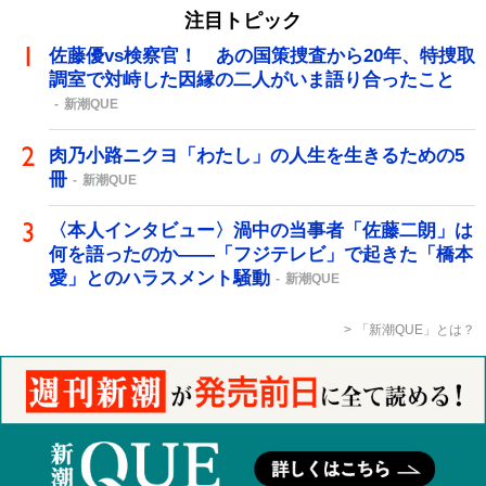
注目トピック
佐藤優vs検察官！ あの国策捜査から20年、特捜取
調室で対峙した因縁の二人がいま語り合ったこと
新潮QUE
肉乃小路ニクヨ「わたし」の人生を生きるための5
冊
新潮QUE
〈本人インタビュー〉渦中の当事者「佐藤二朗」は
何を語ったのか――「フジテレビ」で起きた「橋本
愛」とのハラスメント騒動
新潮QUE
「新潮QUE」とは？