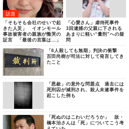
話題
「そもそも会社のせいで起
「心愛さん」虐待死事件
きた人災」 イオンモール
3回逮捕の父親に下される
事故被害者の親族が慟哭の
あまりに軽い“量刑”への疑
証言 「最後の言葉は…」
問
「6人殺しても無期」判決の衝撃
百田尚樹が司法に対して発言してき
たこと
「恩赦」の意外な問題点 過去には
死刑囚が減刑され、殺人未遂事件を
起こした例も
「死ぬのはこわいだろうか」 故・
橋本治さんは「死」についてこう考
えていた