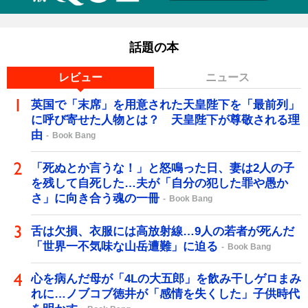
話題の本
レビュー
ニュース
英国で「末席」を用意された天皇陛下を「最前列」
に呼び寄せた人物とは？ 天皇陛下が尊敬される理
由
Book Bang
「死ぬとか言うな！」と怒鳴った日、妻は2人の子
を残して自死した…夫が「自分の犯した罪や愚か
さ」に向き合う魂の一冊
Book Bang
舌は欠損、衣服には高放射線…9人の若者が死んだ
「世界一不気味な山岳遭難」に迫る
Book Bang
心を病んだ母が「4Lの大五郎」を飲み干しゲロまみ
れに…ノブコブ徳井が「感情を失くした」子供時代