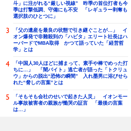
斗」に注がれる“厳しい視線” 昨季の首位打者も今
季は打撃低調、守備にも不安 「レギュラー剥奪も
選択肢のひとつに」
「父の遺産を最良の状態で引き継ぐことが…」 イ
オン爆発で非難殺到の「ハビタ」エリート社長はハ
ーバードでMBA取得 かつて語っていた「経営哲
学」とは
「中国人30人ほどに捕まって、素手や棒でめった打
ちに…」 「闇バイト」逃亡者が語った「トクリュ
ウ」からの脱出“恐怖の瞬間” 入れ墨男に浴びせら
れた“脅しの言葉”とは
「そもそも会社のせいで起きた人災」 イオンモー
ル事故被害者の親族が慟哭の証言 「最後の言葉
は…」