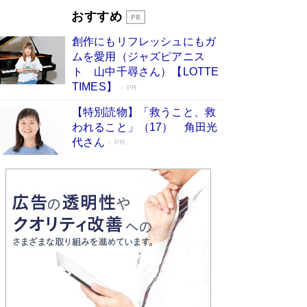
Book Bang
おすすめ
和田秀樹の70代、80代向け新書がベスト3を独
創作にもリフレッシュにもガ
占 上半期1位にも選出［新書ベストセラー］
ムを愛用（ジャズピアニス
Book Bang
ト 山中千尋さん）【LOTTE
TIMES】
PR
【特別読物】「救うこと、救
われること」（17） 角田光
代さん
PR