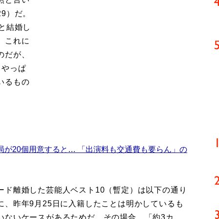
9）だ。
と結婚し
。これに
のだが、
、やっぱ
いるもの
局が20個用意すると… 「出演料も交通費も要らん」の
ド離婚した芸能人ベスト10（暫定）は以下の通り
に、昨年9月25日に入籍したことは明かしているも
いないケースがあるためだ。その場合、「約3カ