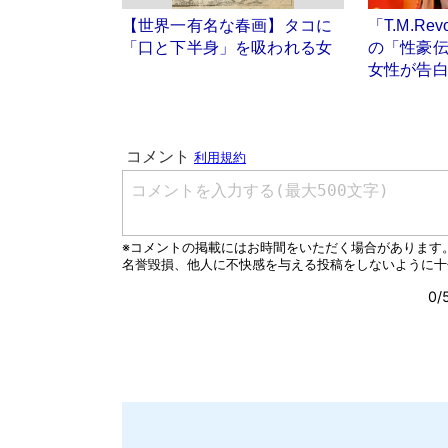
【世界一有名な春画】タコに
「T.M.Re
「口と下半身」を吸われる女
の「性豪伝
女性が告