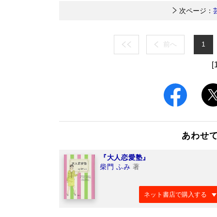
次ページ：
前へ
1
[
あわせ
『大人恋愛塾』
柴門 ふみ
著
ネット書店で購入する