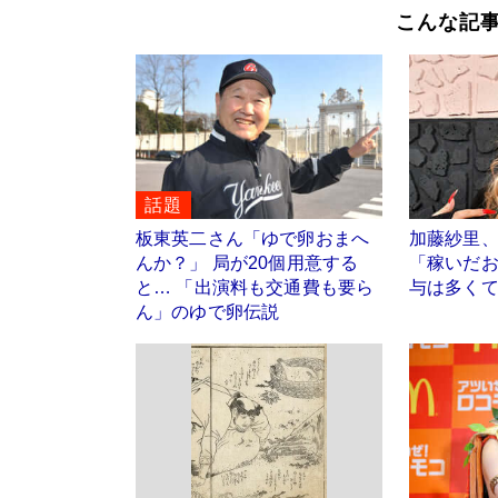
こんな記
話題
板東英二さん「ゆで卵おまへ
加藤紗里
んか？」 局が20個用意する
「稼いだ
と… 「出演料も交通費も要ら
与は多くて
ん」のゆで卵伝説