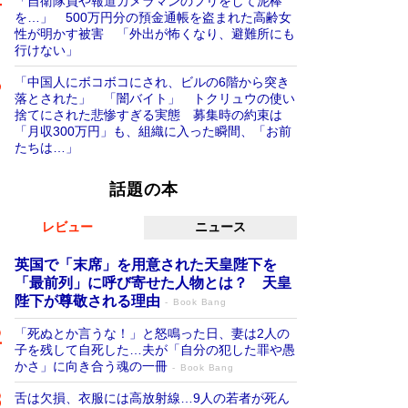
「自衛隊員や報道カメラマンのフリをして泥棒
を…」 500万円分の預金通帳を盗まれた高齢女
性が明かす被害 「外出が怖くなり、避難所にも
行けない」
「中国人にボコボコにされ、ビルの6階から突き
落とされた」 「闇バイト」 トクリュウの使い
捨てにされた悲惨すぎる実態 募集時の約束は
「月収300万円」も、組織に入った瞬間、「お前
たちは…」
話題の本
レビュー
ニュース
英国で「末席」を用意された天皇陛下を
「最前列」に呼び寄せた人物とは？ 天皇
陛下が尊敬される理由
Book Bang
「死ぬとか言うな！」と怒鳴った日、妻は2人の
子を残して自死した…夫が「自分の犯した罪や愚
かさ」に向き合う魂の一冊
Book Bang
舌は欠損、衣服には高放射線…9人の若者が死ん