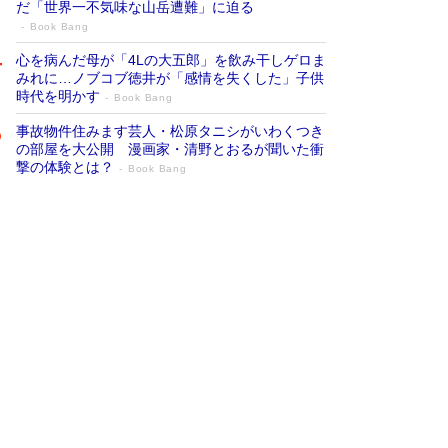
だ「世界一不気味な山岳遭難」に迫る
Book Bang
心を病んだ母が「4Lの大五郎」を飲み干しゲロま
みれに…ノブコブ徳井が「感情を失くした」子供
時代を明かす
Book Bang
事故物件住みます芸人・松原タニシがいわくつき
の部屋を大公開 漫画家・清野とおるが聞いた衝
撃の体験とは？
Book Bang
追悼・東野圭吾さん 週間ベストセラーラ
ンキングに『容疑者Xの献身』『白夜行』
など代表作が並ぶ［文庫ベストセラー］
Book Bang
73歳でも働くしかない 「老後レス時代」に交通
誘導員の独白が話題
Book Bang
「なんで？ そんな馬鹿な……」90歳になった作
家・阿刀田高さんが、ひとり暮らしの生活を明か
す
Book Bang
竹内由恵の前に現れた「テレビ観ないんだよね
ぇ」という男性…夫を選んでテレ朝退社したワケ