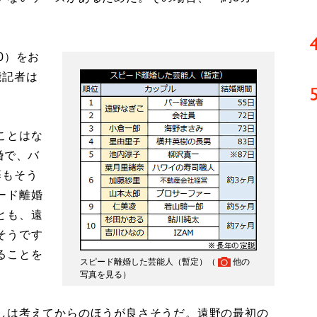
0）をお
能記者は
ことはな
婚で、バ
藤もそう
ード離婚
とも、遠
そうです
ることを
スピード離婚した芸能人（暫定）（
他の
写真を見る
）
しは考えてからのほうが良さそうだ。遠野の最初の