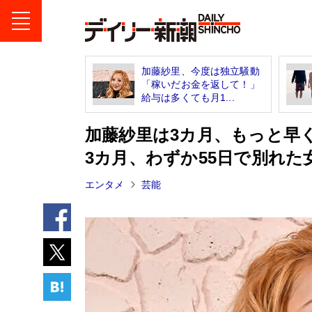
加藤紗里、今度は独立騒動
「稼いだお金を返して！」
給与は多くても月1...
加藤紗里は3カ月、もっと早
3カ月、わずか55日で別れた
エンタメ
芸能