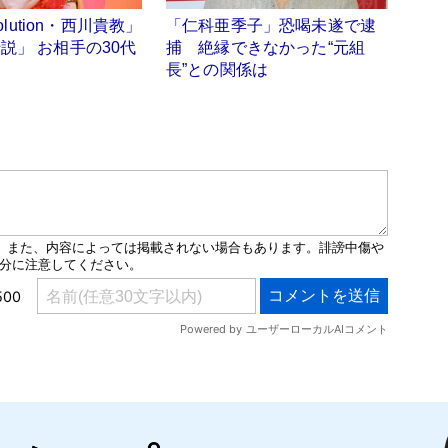
volution・西川貴教」
「仁科亜季子」恐喝未遂で逮
説」 お相手の30代
捕 絶縁できなかった“元組
白
長”との関係は