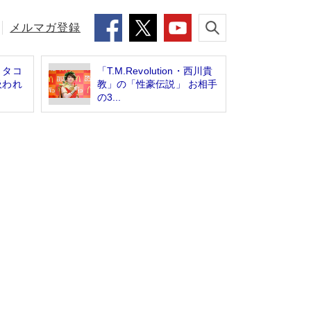
メルマガ登録
】タコ
「T.M.Revolution・西川貴
吸われ
教」の「性豪伝説」 お相手
の3...