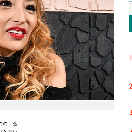
のの、金
然と言い