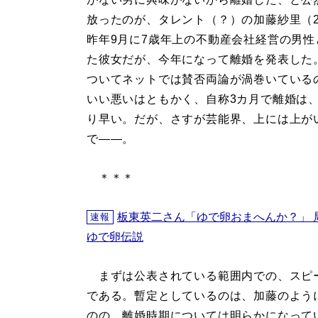
放ったのが、タレント（？）の加藤紗里（2
昨年9月に7歳年上の不動産会社経営の男性
た彼女だが、今年になって離婚を発表した
ついてネットでは賛否両論が渦巻いている
いい悪いはともかく、自称3カ月で離婚は
り早い。だが、さすが芸能界、上には上が
で――。
＊＊＊
板東英二さん「ゆで卵おまへんか？」 
速報
ゆで卵伝説
まずは公表されている範囲内での、スピー
である。暫定としているのは、加藤のよう
のの、離婚時期については明らかになって