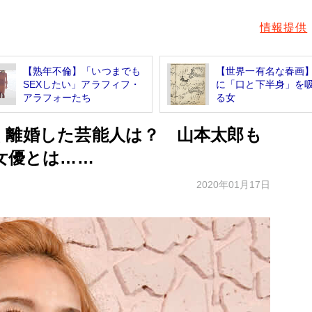
情報提供
【熟年不倫】「いつまでも
【世界一有名な春画
SEXしたい」アラフィフ・
に「口と下半身」を
アラフォーたち
る女
く離婚した芸能人は？ 山本太郎も
女優とは……
2020年01月17日