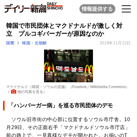
情報提供する
韓国で市民団体とマクドナルドが激しく対
立 プルコギバーガーが原因なのか
国際
韓国・北朝鮮
2019年11月12日
マクドナルド（韓国・ソウルの店舗）（Fusebok／Wikimedia Commons）
（
他の写真を見る
）
「ハンバーガー病」を巡る市民団体のデモ
ソウル旧市街の中心部に位置するソウル市庁舎。10
月29日、その正面右手「マクドナルドソウル市庁店」
前の路上で、一見異様なデモが開かれた。お揃いのT