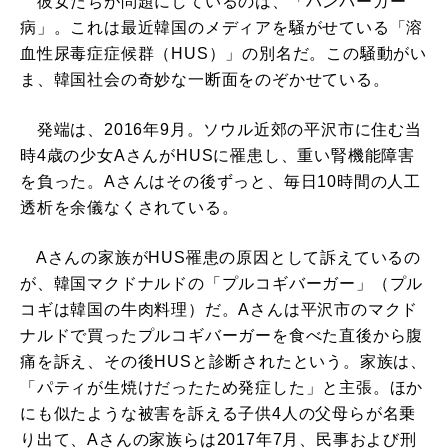
彼女たちが問題にしているのは、「ハンバーガー
病」。これは最近韓国のメディアを騒がせている「溶
血性尿毒症症候群（HUS）」の別名だ。この騒動がい
ま、韓国社会の奇妙な一断面をのぞかせている。
発端は、2016年9月。ソウル近郊の平沢市に住む当
時4歳の少女AさんがHUSに罹患し、重い腎機能障害
を負った。Aさんはその後ずっと、毎日10時間の人工
透析を余儀なくされている。
Aさんの家族がHUS罹患の原因として訴えているの
が、韓国マクドナルドの「プルコギバーガー」（プル
コギは韓国の牛肉料理）だ。Aさんは平沢市のマクド
ナルドで買ったプルコギバーガーを食べた直後から腹
痛を訴え、その後HUSと診断されたという。家族は、
「パティが生焼けだったため発症した」と主張。ほか
にも似たような被害を訴える子供4人の父母らが名乗
り出て、Aさんの家族らは2017年7月、民事および刑