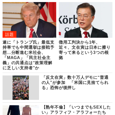
話題
遂に「トランプ氏」最低支
徴用工判決から1年、
持率でも中間選挙は接戦予
近々、文在寅は日本に擦り
想…分断進む米社会、
寄って来るという3つの根
「MAGA」「民主社会主
拠
義」の共通点は“政策理解
に乏しい支持者”か
「反文在寅」数十万人デモに“普通
の人”が参加 「米国に見捨てられ
る」恐怖が後押し
【熟年不倫】「いつまでもSEXした
い」アラフィフ・アラフォーたち