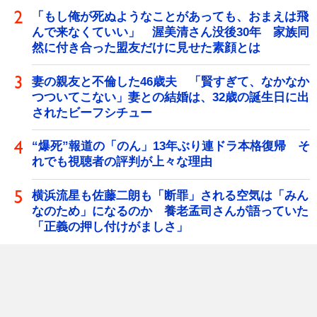
「もし俺が死ぬようなことがあっても、おまえは飛
んで来なくていい」 渥美清さん没後30年 家族同
然に付き合った盟友だけに見せた素顔とは
妻の親友と不倫した46歳夫 「賢すぎて、なかなか
つついてこない」妻との結婚は、32歳の誕生日に出
されたビーフシチュー
“爆死”報道の「のん」13年ぶり連ドラ本格復帰 そ
れでも視聴者の評判が上々な理由
横浜流星も佐藤二朗も「断罪」される空気は「みん
なのため」になるのか 養老孟司さんが語っていた
「正義の押し付けがましさ」