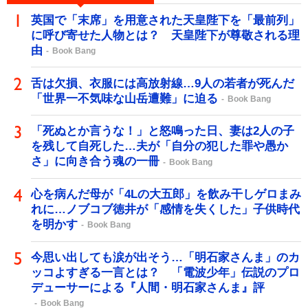
英国で「末席」を用意された天皇陛下を「最前列」
に呼び寄せた人物とは？ 天皇陛下が尊敬される理
由
Book Bang
舌は欠損、衣服には高放射線…9人の若者が死んだ
「世界一不気味な山岳遭難」に迫る
Book Bang
「死ぬとか言うな！」と怒鳴った日、妻は2人の子
を残して自死した…夫が「自分の犯した罪や愚か
さ」に向き合う魂の一冊
Book Bang
心を病んだ母が「4Lの大五郎」を飲み干しゲロまみ
れに…ノブコブ徳井が「感情を失くした」子供時代
を明かす
Book Bang
今思い出しても涙が出そう…「明石家さんま」のカ
ッコよすぎる一言とは？ 「電波少年」伝説のプロ
デューサーによる『人間・明石家さんま』評
Book Bang