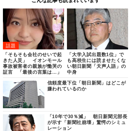
こんな記事も読まれています
話題
「そもそも会社のせいで起
「大学入試出題数1位」で
きた人災」 イオンモール
も高校生には読ませたくな
事故被害者の親族が慟哭の
い朝日新聞「天声人語」の
証言 「最後の言葉は…」
中身
信頼度最下位「朝日新聞」はどこが
嫌われているのか
「10年で30％減」 朝日新聞元部長
が示す「新聞社崩壊」驚愕のシミュ
レーション