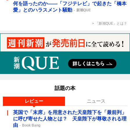
何を語ったのか――「フジテレビ」で起きた「橋本
愛」とのハラスメント騒動
新潮QUE
「新潮QUE」とは？
話題の本
レビュー
ニュース
英国で「末席」を用意された天皇陛下を「最前列」
に呼び寄せた人物とは？ 天皇陛下が尊敬される理
由
Book Bang