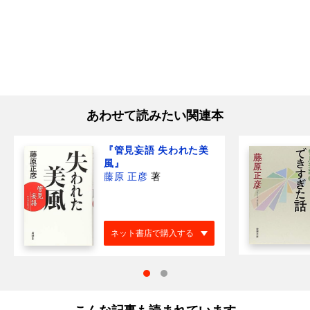
あわせて読みたい関連本
『管見妄語 失われた美
風』
藤原 正彦
著
ネット書店で購入する