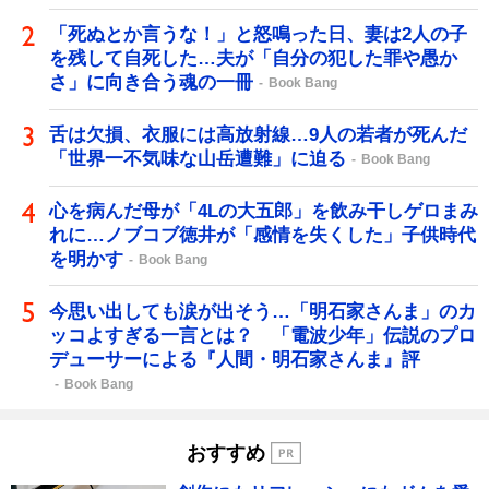
「死ぬとか言うな！」と怒鳴った日、妻は2人の子
を残して自死した…夫が「自分の犯した罪や愚か
さ」に向き合う魂の一冊
Book Bang
舌は欠損、衣服には高放射線…9人の若者が死んだ
「世界一不気味な山岳遭難」に迫る
Book Bang
心を病んだ母が「4Lの大五郎」を飲み干しゲロまみ
れに…ノブコブ徳井が「感情を失くした」子供時代
を明かす
Book Bang
今思い出しても涙が出そう…「明石家さんま」のカ
ッコよすぎる一言とは？ 「電波少年」伝説のプロ
デューサーによる『人間・明石家さんま』評
Book Bang
おすすめ