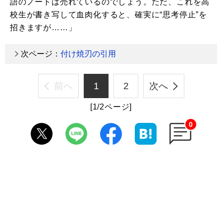
語のノートは売れているのでしょう。ただ、これを高
校生が書き写して血肉化すると、確実に“思考停止”を
招きますが……」
次ページ：
付け焼刃の引用
前へ
1
2
次へ
[1/2ページ]
0