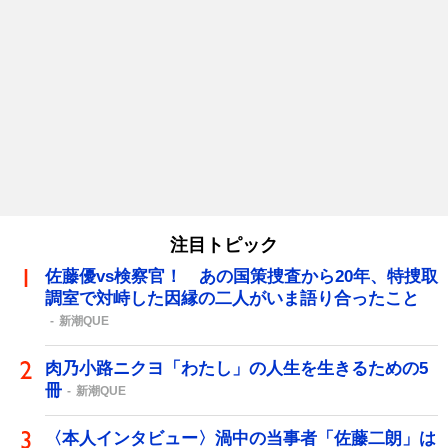
注目トピック
佐藤優vs検察官！ あの国策捜査から20年、特捜取
調室で対峙した因縁の二人がいま語り合ったこと
新潮QUE
肉乃小路ニクヨ「わたし」の人生を生きるための5
冊
新潮QUE
〈本人インタビュー〉渦中の当事者「佐藤二朗」は