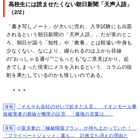
高校生には読ませたくない朝日新聞「天声人語」
（2/2）
「書き写しノート」が大いに売れ、入学試験にも出題
されるという朝日新聞の「天声人語」。だが実のとこ
ろ、朝日が謳う「知性」や「教養」とは程遠い中身も
少なくない。なにより、綴られるのは上から目線
の“おっしゃる通り”“ごもっとも”なご意見ばかり。起
きてしまった現実にメスを入れるという、コラムの役
割を果たしているのかも怪しいのである。
＊＊＊
「そもそも会社のせいで起きた人災」 イオンモール事
速報
故被害者の親族が慟哭の証言 「最後の言葉は…」
小室夫妻の「極秘帰国プラン」が持ち上がっていた！
速報
「プライベートジェット」案も… 計画立ち消えの理由と