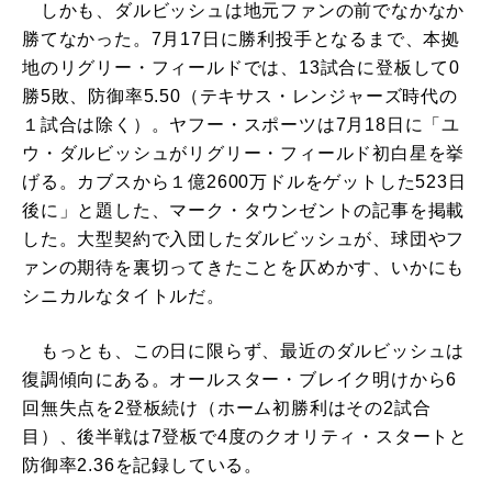
しかも、ダルビッシュは地元ファンの前でなかなか
勝てなかった。7月17日に勝利投手となるまで、本拠
地のリグリー・フィールドでは、13試合に登板して0
勝5敗、防御率5.50（テキサス・レンジャーズ時代の
１試合は除く）。ヤフー・スポーツは7月18日に「ユ
ウ・ダルビッシュがリグリー・フィールド初白星を挙
げる。カブスから１億2600万ドルをゲットした523日
後に」と題した、マーク・タウンゼントの記事を掲載
した。大型契約で入団したダルビッシュが、球団やフ
ァンの期待を裏切ってきたことを仄めかす、いかにも
シニカルなタイトルだ。
もっとも、この日に限らず、最近のダルビッシュは
復調傾向にある。オールスター・ブレイク明けから6
回無失点を2登板続け（ホーム初勝利はその2試合
目）、後半戦は7登板で4度のクオリティ・スタートと
防御率2.36を記録している。