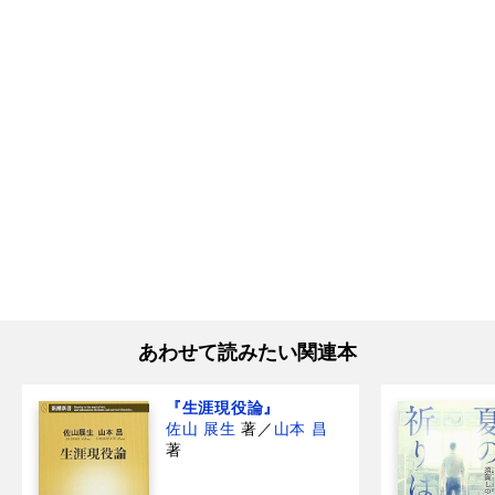
あわせて読みたい関連本
『生涯現役論』
佐山 展生
著
／
山本 昌
著