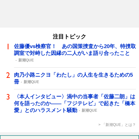
注目トピック
佐藤優vs検察官！ あの国策捜査から20年、特捜取
調室で対峙した因縁の二人がいま語り合ったこと
新潮QUE
肉乃小路ニクヨ「わたし」の人生を生きるための5
冊
新潮QUE
〈本人インタビュー〉渦中の当事者「佐藤二朗」は
何を語ったのか――「フジテレビ」で起きた「橋本
愛」とのハラスメント騒動
新潮QUE
「新潮QUE」とは？