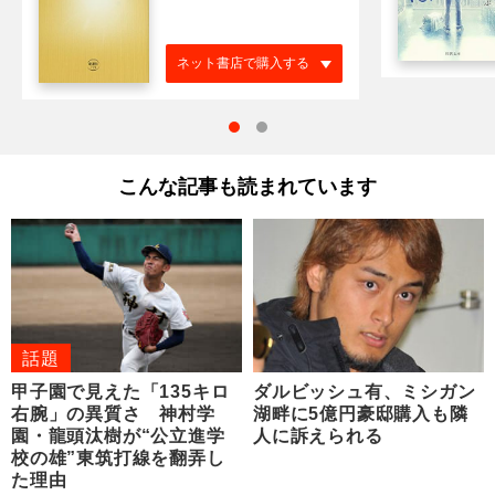
ネット書店で購入する
こんな記事も読まれています
話題
甲子園で見えた「135キロ
ダルビッシュ有、ミシガン
右腕」の異質さ 神村学
湖畔に5億円豪邸購入も隣
園・龍頭汰樹が“公立進学
人に訴えられる
校の雄”東筑打線を翻弄し
た理由