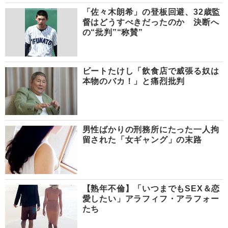
「佐々木朗希」の登板回避、32歳監
督はどうすべきだったのか 決断へ
の“批判”“称賛”
ビートたけし「飲食店で威張る奴は
本物のバカ！」と痛烈批判
男性ばかりの刑務所にたった一人拘
留された「女ギャング」の末路
【熟年不倫】「いつまでもSEX＆恋
愛したい」アラフィフ・アラフォー
たち