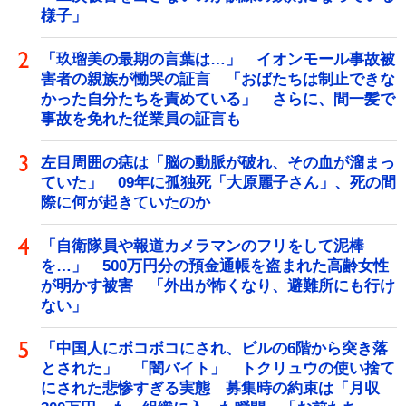
様子」
「玖瑠美の最期の言葉は…」 イオンモール事故被
害者の親族が慟哭の証言 「おばたちは制止できな
かった自分たちを責めている」 さらに、間一髪で
事故を免れた従業員の証言も
左目周囲の痣は「脳の動脈が破れ、その血が溜まっ
ていた」 09年に孤独死「大原麗子さん」、死の間
際に何が起きていたのか
「自衛隊員や報道カメラマンのフリをして泥棒
を…」 500万円分の預金通帳を盗まれた高齢女性
が明かす被害 「外出が怖くなり、避難所にも行け
ない」
「中国人にボコボコにされ、ビルの6階から突き落
とされた」 「闇バイト」 トクリュウの使い捨て
にされた悲惨すぎる実態 募集時の約束は「月収