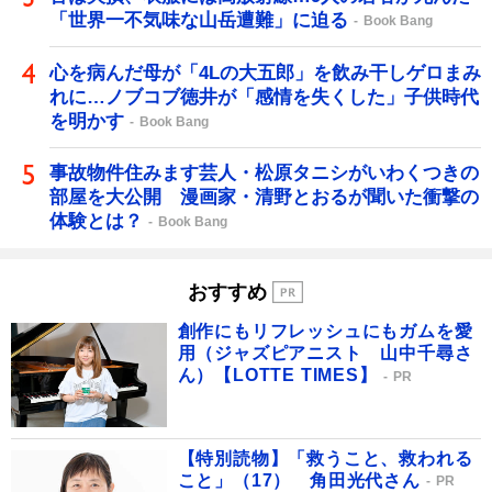
「世界一不気味な山岳遭難」に迫る
Book Bang
心を病んだ母が「4Lの大五郎」を飲み干しゲロまみ
れに…ノブコブ徳井が「感情を失くした」子供時代
を明かす
Book Bang
事故物件住みます芸人・松原タニシがいわくつきの
部屋を大公開 漫画家・清野とおるが聞いた衝撃の
体験とは？
Book Bang
おすすめ
創作にもリフレッシュにもガムを愛
用（ジャズピアニスト 山中千尋さ
ん）【LOTTE TIMES】
PR
【特別読物】「救うこと、救われる
こと」（17） 角田光代さん
PR