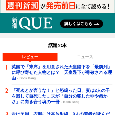
話題の本
レビュー
ニュース
英国で「末席」を用意された天皇陛下を「最前列」
に呼び寄せた人物とは？ 天皇陛下が尊敬される理
由
Book Bang
「死ぬとか言うな！」と怒鳴った日、妻は2人の子
を残して自死した…夫が「自分の犯した罪や愚か
さ」に向き合う魂の一冊
Book Bang
舌は欠損、衣服には高放射線…9人の若者が死んだ