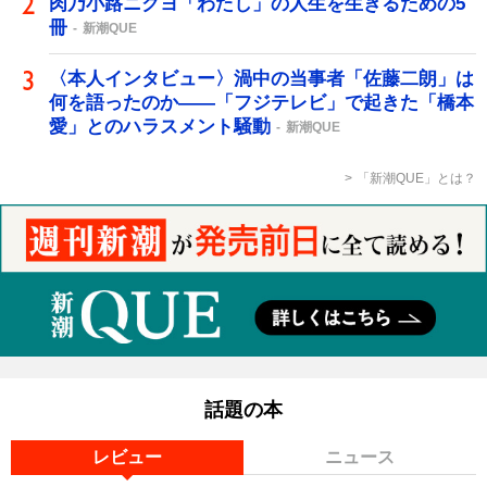
肉乃小路ニクヨ「わたし」の人生を生きるための5
冊
新潮QUE
〈本人インタビュー〉渦中の当事者「佐藤二朗」は
何を語ったのか――「フジテレビ」で起きた「橋本
愛」とのハラスメント騒動
新潮QUE
「新潮QUE」とは？
話題の本
レビュー
ニュース