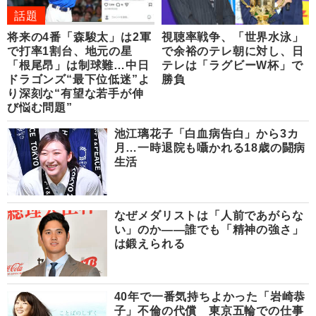
話題
将来の4番「森駿太」は2軍
視聴率戦争、「世界水泳」
で打率1割台、地元の星
で余裕のテレ朝に対し、日
「根尾昂」は制球難…中日
テレは「ラグビーW杯」で
ドラゴンズ“最下位低迷”よ
勝負
り深刻な“有望な若手が伸
び悩む問題”
池江璃花子「白血病告白」から3カ
月…一時退院も囁かれる18歳の闘病
生活
なぜメダリストは「人前であがらな
い」のか――誰でも「精神の強さ」
は鍛えられる
40年で一番気持ちよかった「岩崎恭
子」不倫の代償 東京五輪での仕事