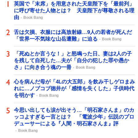
英国で「末席」を用意された天皇陛下を「最前列」
に呼び寄せた人物とは？ 天皇陛下が尊敬される理
由
Book Bang
舌は欠損、衣服には高放射線…9人の若者が死んだ
「世界一不気味な山岳遭難」に迫る
Book Bang
「死ぬとか言うな！」と怒鳴った日、妻は2人の子
を残して自死した…夫が「自分の犯した罪や愚か
さ」に向き合う魂の一冊
Book Bang
心を病んだ母が「4Lの大五郎」を飲み干しゲロまみ
れに…ノブコブ徳井が「感情を失くした」子供時代
を明かす
Book Bang
今思い出しても涙が出そう…「明石家さんま」のカ
ッコよすぎる一言とは？ 「電波少年」伝説のプロ
デューサーによる『人間・明石家さんま』評
Book Bang