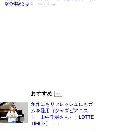
撃の体験とは？
Book Bang
追悼・東野圭吾さん 週間ベストセラーラ
ンキングに『容疑者Xの献身』『白夜行』
など代表作が並ぶ［文庫ベストセラー］
Book Bang
73歳でも働くしかない 「老後レス時代」に交通
誘導員の独白が話題
Book Bang
竹内由恵の前に現れた「テレビ観ないんだよね
ぇ」という男性…夫を選んでテレ朝退社したワケ
Book Bang
「なんで？ そんな馬鹿な……」90歳になった作
家・阿刀田高さんが、ひとり暮らしの生活を明か
す
Book Bang
おすすめ
和田秀樹の70代、80代向け新書がベスト3を独
創作にもリフレッシュにもガ
占 上半期1位にも選出［新書ベストセラー］
ムを愛用（ジャズピアニス
Book Bang
ト 山中千尋さん）【LOTTE
TIMES】
PR