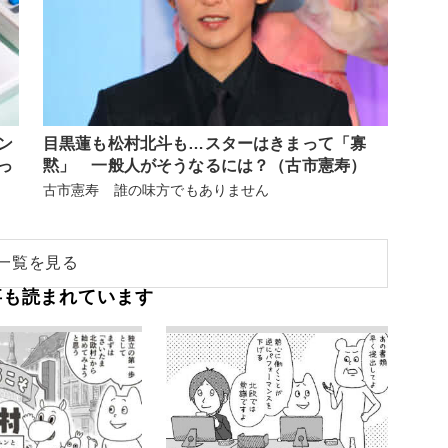
ン
目黒蓮も松村北斗も…スターはきまって「寡
っ
黙」 一般人がそうなるには？（古市憲寿）
古市憲寿 誰の味方でもありません
一覧を見る
事も読まれています