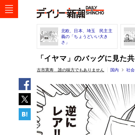
北欧、日本、埼玉 民主主
義の「ちょうどいい大き
さ」
「イヤマ」のバッグに見た共
古市憲寿 誰の味方でもありません
国内
社会