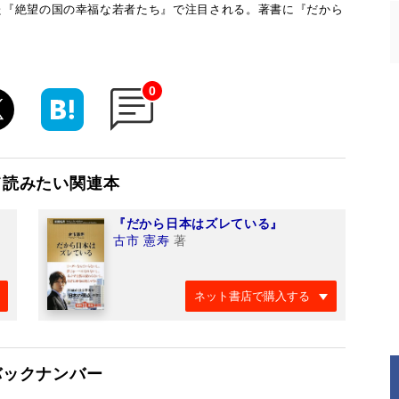
た『絶望の国の幸福な若者たち』で注目される。著書に『だから
0
て読みたい関連本
『だから日本はズレている』
古市 憲寿
著
ネット書店で購入する
バックナンバー