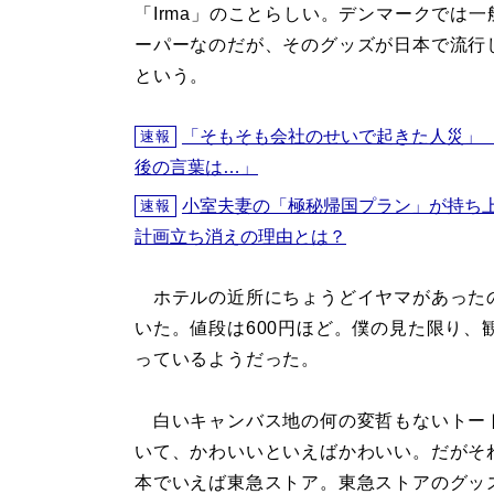
「Irma」のことらしい。デンマークでは一
ーパーなのだが、そのグッズが日本で流行
という。
「そもそも会社のせいで起きた人災」
速報
後の言葉は…」
小室夫妻の「極秘帰国プラン」が持ち
速報
計画立ち消えの理由とは？
ホテルの近所にちょうどイヤマがあった
いた。値段は600円ほど。僕の見た限り
っているようだった。
白いキャンバス地の何の変哲もないトー
いて、かわいいといえばかわいい。だがそ
本でいえば東急ストア。東急ストアのグッ