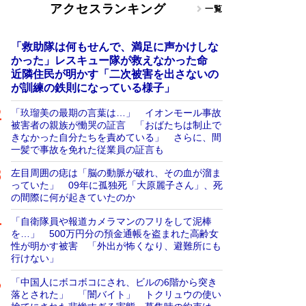
アクセスランキング
一覧
「救助隊は何もせんで、満足に声かけしな
かった」レスキュー隊が救えなかった命
近隣住民が明かす「二次被害を出さないの
が訓練の鉄則になっている様子」
「玖瑠美の最期の言葉は…」 イオンモール事故
被害者の親族が慟哭の証言 「おばたちは制止で
きなかった自分たちを責めている」 さらに、間
一髪で事故を免れた従業員の証言も
左目周囲の痣は「脳の動脈が破れ、その血が溜ま
っていた」 09年に孤独死「大原麗子さん」、死
の間際に何が起きていたのか
「自衛隊員や報道カメラマンのフリをして泥棒
を…」 500万円分の預金通帳を盗まれた高齢女
性が明かす被害 「外出が怖くなり、避難所にも
行けない」
「中国人にボコボコにされ、ビルの6階から突き
落とされた」 「闇バイト」 トクリュウの使い