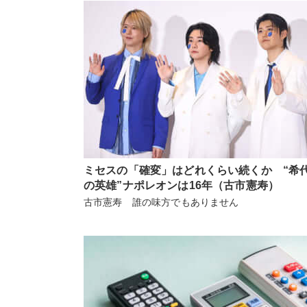
ミセスの「確変」はどれくらい続くか “希
の英雄”ナポレオンは16年（古市憲寿）
古市憲寿 誰の味方でもありません