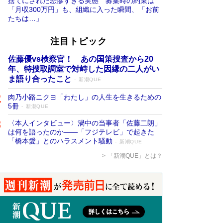
捨てにされた悲惨すぎる実態 募集時の約束は
「月収300万円」も、組織に入った瞬間、「お前
たちは…」
注目トピック
佐藤優vs検察官！ あの国策捜査から20
年、特捜取調室で対峙した因縁の二人がい
ま語り合ったこと
新潮QUE
肉乃小路ニクヨ「わたし」の人生を生きるための
5冊
新潮QUE
〈本人インタビュー〉渦中の当事者「佐藤二朗」
は何を語ったのか――「フジテレビ」で起きた
「橋本愛」とのハラスメント騒動
新潮QUE
「新潮QUE」とは？