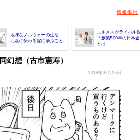
情報提供
エルメスがライバル
地味なノルウェーの生活
「創業500年の日本
北欧に伝わる掟に学ぶこと
とは
同幻想（古市憲寿）
2019年07月25日