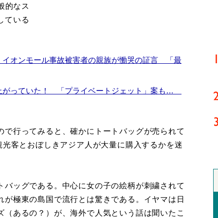
般的なス
している
 イオンモール事故被害者の親族が慟哭の証言 「最
上がっていた！ 「プライベートジェット」案も…
ので行ってみると、確かにトートバッグが売られて
、観光客とおぼしきアジア人が大量に購入するかを迷
トバッグである。中心に女の子の絵柄が刺繍されて
れが極東の島国で流行とは驚きである。イヤマは日
ズ（あるの？）が、海外で人気という話は聞いたこ