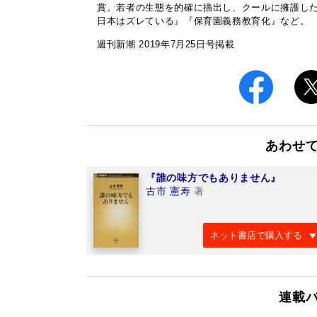
賞。若者の生態を的確に描出し、クールに擁護し
日本はズレている』『保育園義務教育化』など。
週刊新潮 2019年7月25日号掲載
あわせ
『誰の味方でもありません』
古市 憲寿
著
ネット書店で購入する
連載