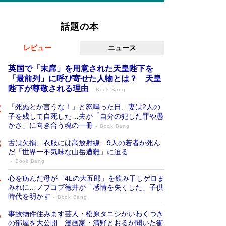
話題の本
レビュー
ニュース
英国で「末席」を用意された天皇陛下を
「最前列」に呼び寄せた人物とは？ 天皇
陛下が尊敬される理由
Book Bang
「死ぬとか言うな！」と怒鳴った日、妻は2人の
子を残して自死した…夫が「自分の犯した罪や愚
かさ」に向き合う魂の一冊
Book Bang
舌は欠損、衣服には高放射線…9人の若者が死ん
だ「世界一不気味な山岳遭難」に迫る
Book Bang
心を病んだ母が「4Lの大五郎」を飲み干しゲロま
みれに…ノブコブ徳井が「感情を失くした」子供
時代を明かす
Book Bang
事故物件住みます芸人・松原タニシがいわくつき
の部屋を大公開 漫画家・清野とおるが聞いた衝