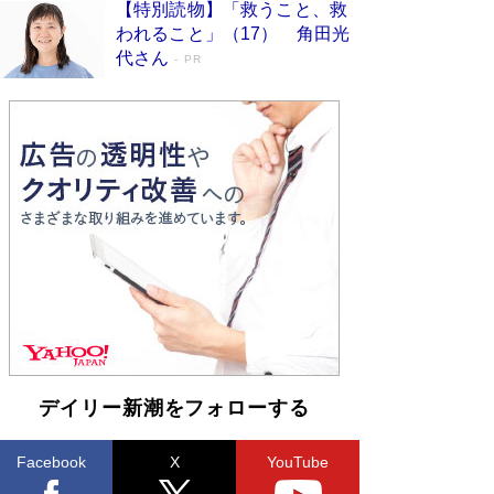
【特別読物】「救うこと、救
われること」（17） 角田光
代さん
PR
デイリー新潮をフォローする
Facebook
X
YouTube