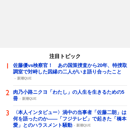
注目トピック
佐藤優vs検察官！ あの国策捜査から20年、特捜取
調室で対峙した因縁の二人がいま語り合ったこと
新潮QUE
肉乃小路ニクヨ「わたし」の人生を生きるための5
冊
新潮QUE
〈本人インタビュー〉渦中の当事者「佐藤二朗」は
何を語ったのか――「フジテレビ」で起きた「橋本
愛」とのハラスメント騒動
新潮QUE