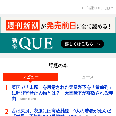
「新潮QUE」とは？
話題の本
レビュー
ニュース
英国で「末席」を用意された天皇陛下を「最前列」
に呼び寄せた人物とは？ 天皇陛下が尊敬される理
由
Book Bang
舌は欠損、衣服には高放射線…9人の若者が死んだ