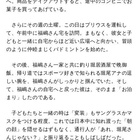
へ。商品をテイクアウトすると、途中のコンビニでお
菓子を買ってあげている。
さらにその週の土曜。この日はプリウスを運転し
て、午前中に福嶋さん宅を訪問。まもなく、彼女と子
どもと一緒に自宅からほど近い広場へと向かい、冒頭
のように仲睦まじくバドミントンを始めた。
その後、福嶋さん一家と共に釣り堀居酒屋で晩御
飯。帰り道ではスポーツ好きで知られる堀尾アナの逞
しい腕を、福嶋さんがしっかりと掴んでいた。そし
て、福嶋さんの自宅へと戻った彼は、そのまま「お泊
まり」したのである。
子どもたちと一緒の時は「変装」もサングラスかマ
スクをつける程度。これでは日本中に知れ渡った「朝
の顔」を隠せるはずもなく、通行人が「あれ、堀尾さ
んじゃない？」と振り返ることもしばしばだった。