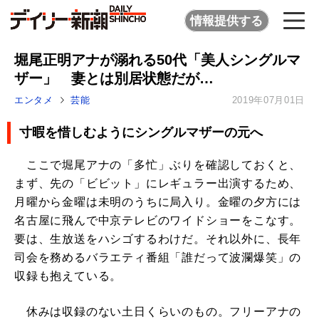
情報提供する
堀尾正明アナが溺れる50代「美人シングルマ
ザー」 妻とは別居状態だが…
エンタメ
芸能
2019年07月01日
寸暇を惜しむようにシングルマザーの元へ
ここで堀尾アナの「多忙」ぶりを確認しておくと、
まず、先の「ビビット」にレギュラー出演するため、
月曜から金曜は未明のうちに局入り。金曜の夕方には
名古屋に飛んで中京テレビのワイドショーをこなす。
要は、生放送をハシゴするわけだ。それ以外に、長年
司会を務めるバラエティ番組「誰だって波瀾爆笑」の
収録も抱えている。
休みは収録のない土日くらいのもの。フリーアナの