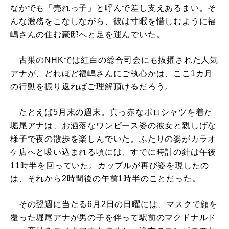
なかでも「売れっ子」と呼んで差し支えあるまい。そ
んな激務をこなしながら、彼は寸暇を惜しむように福
嶋さんの住む豪邸へと足を運んでいた。
古巣のNHKでは紅白の総合司会にも抜擢された人気
アナが、どれほど福嶋さんにご執心かは、ここ1カ月
の行動を振り返ればご理解頂けるだろう。
たとえば5月末の週末。真っ赤なポロシャツを着た
堀尾アナは、お洒落なワンピース姿の彼女と親しげな
様子で夜の散歩を楽しんでいた。ふたりの姿がカラオ
ケ店へと吸い込まれる頃には、すでに時計の針は午後
11時半を回っていた。カップルが再び姿を現したの
は、それから2時間後の午前1時半のことだった。
その翌週に当たる6月2日の日曜には、マスクで顔を
覆った堀尾アナが男の子を伴って駅前のマクドナルド