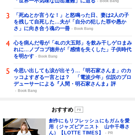
「世界一不気味な山岳遭難」に迫る
Book Bang
「死ぬとか言うな！」と怒鳴った日、妻は2人の子
を残して自死した…夫が「自分の犯した罪や愚か
さ」に向き合う魂の一冊
Book Bang
心を病んだ母が「4Lの大五郎」を飲み干しゲロまみ
れに…ノブコブ徳井が「感情を失くした」子供時代
を明かす
Book Bang
今思い出しても涙が出そう…「明石家さんま」のカ
ッコよすぎる一言とは？ 「電波少年」伝説のプロ
デューサーによる『人間・明石家さんま』評
Book Bang
おすすめ
創作にもリフレッシュにもガムを愛
用（ジャズピアニスト 山中千尋さ
ん）【LOTTE TIMES】
PR