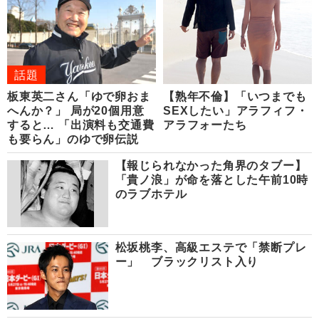
話題
板東英二さん「ゆで卵おま
【熟年不倫】「いつまでも
へんか？」 局が20個用意
SEXしたい」アラフィフ・
すると… 「出演料も交通費
アラフォーたち
も要らん」のゆで卵伝説
【報じられなかった角界のタブー】
「貴ノ浪」が命を落とした午前10時
のラブホテル
松坂桃李、高級エステで「禁断プレ
ー」 ブラックリスト入り