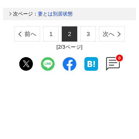
次ページ：
妻とは別居状態
前へ
1
2
3
次へ
[2/3ページ]
0