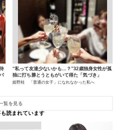
待
“私って友達少ないかも…？”32歳独身女性が孤
バ
独に打ち勝とうともがいて得た「気づき」
姫野桂 「普通の女子」になれなかった私へ
一覧を見る
事も読まれています