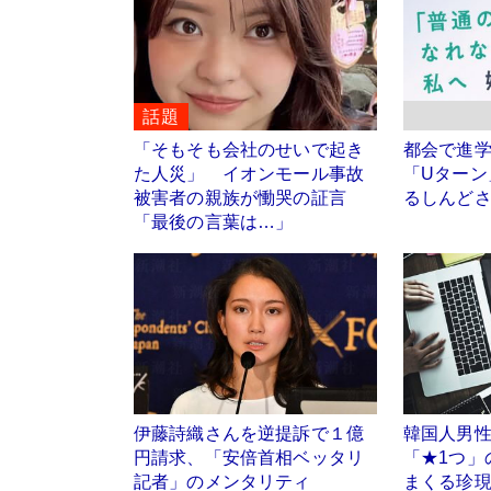
話題
「そもそも会社のせいで起き
都会で進
た人災」 イオンモール事故
「Uターン
被害者の親族が慟哭の証言
るしんど
「最後の言葉は…」
伊藤詩織さんを逆提訴で１億
韓国人男性
円請求、「安倍首相ベッタリ
「★1つ」
記者」のメンタリティ
まくる珍