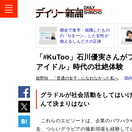
都会で進学・就職したもの
の「Uターン」した女性が
抱えるしんどさの正体
「#KuToo」石川優実さん
アイドル」時代の壮絶体験
姫野桂 「普通の女子」になれなかった私へ
国
グラドルが社会活動をしてはい
んて決まりはない
これらのエピソードは、企業のパワハラや
去、つらいグラビアの撮影現場も経験して