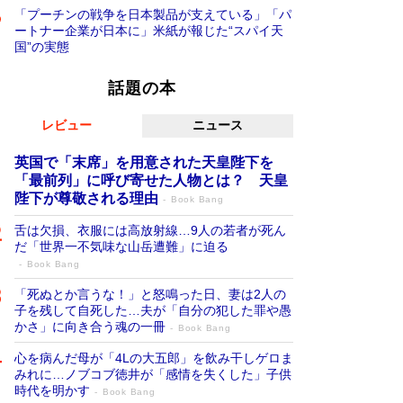
「プーチンの戦争を日本製品が支えている」「パ
ートナー企業が日本に」米紙が報じた“スパイ天
国”の実態
話題の本
レビュー
ニュース
英国で「末席」を用意された天皇陛下を
「最前列」に呼び寄せた人物とは？ 天皇
陛下が尊敬される理由
Book Bang
舌は欠損、衣服には高放射線…9人の若者が死ん
だ「世界一不気味な山岳遭難」に迫る
Book Bang
「死ぬとか言うな！」と怒鳴った日、妻は2人の
子を残して自死した…夫が「自分の犯した罪や愚
かさ」に向き合う魂の一冊
Book Bang
心を病んだ母が「4Lの大五郎」を飲み干しゲロま
みれに…ノブコブ徳井が「感情を失くした」子供
時代を明かす
Book Bang