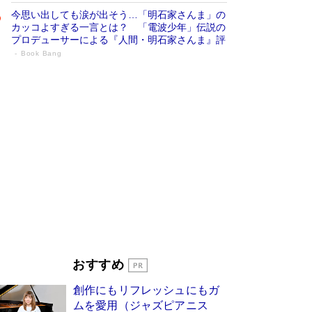
今思い出しても涙が出そう…「明石家さんま」の
カッコよすぎる一言とは？ 「電波少年」伝説の
プロデューサーによる『人間・明石家さんま』評
Book Bang
「宇宙兄弟」最終46巻がベストセラー1
位 宇宙開発への関心を押し上げた18年の
物語に幕 特装版には「宇宙で描かれたマ
ンガ」も収録
Book Bang
美輪明宏 晩年の回答を集めた『ほほえんで生き
るための人生相談』がランクイン［エンターテイ
メントベストセラー］
Book Bang
「『火垂るの墓』は、大嘘である」原作者が抱き
続けた“自責の念”とは…「自己憐憫は描きたくな
い」監督が徹底的にこだわったこと（後編） #
戦争の記憶
Book Bang
「叱って伸びるやつは、褒めたらもっと伸びる」
おすすめ
俳優・高嶋政伸が家族に教わった“人を育てるコ
ツ”…芸への考え方を明かす
Book Bang
創作にもリフレッシュにもガ
東野圭吾、伊坂幸太郎の人気シリーズ最新作どち
ムを愛用（ジャズピアニス