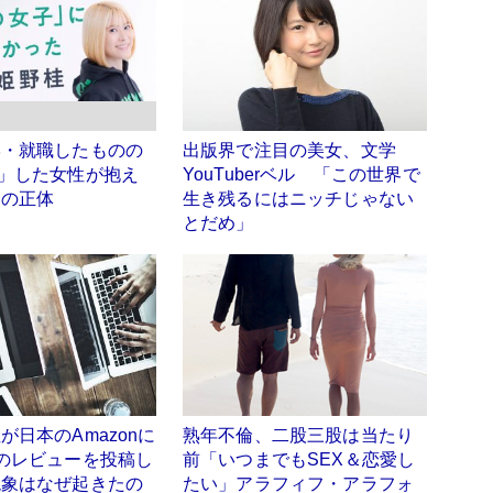
学・就職したものの
出版界で注目の美女、文学
」した女性が抱え
YouTuberベル 「この世界で
さの正体
生き残るにはニッチじゃない
とだめ」
が日本のAmazonに
熟年不倫、二股三股は当たり
のレビューを投稿し
前「いつまでもSEX＆恋愛し
現象はなぜ起きたの
たい」アラフィフ・アラフォ