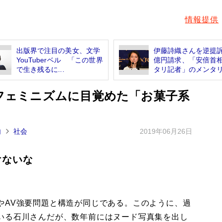
情報提供
出版界で注目の美女、文学
伊藤詩織さんを逆提
YouTuberベル 「この世界
億円請求、「安倍首
で生き残るに...
タリ記者」のメンタリ.
がフェミニズムに目覚めた「お菓子系
内
社会
2019年06月26日
けないな
AV強要問題と構造が同じである。このように、過
いる石川さんだが、数年前にはヌード写真集を出し