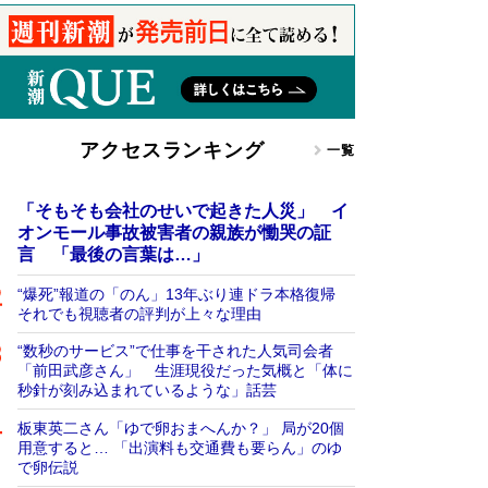
アクセスランキング
一覧
「そもそも会社のせいで起きた人災」 イ
オンモール事故被害者の親族が慟哭の証
言 「最後の言葉は…」
“爆死”報道の「のん」13年ぶり連ドラ本格復帰
それでも視聴者の評判が上々な理由
“数秒のサービス”で仕事を干された人気司会者
「前田武彦さん」 生涯現役だった気概と「体に
秒針が刻み込まれているような」話芸
板東英二さん「ゆで卵おまへんか？」 局が20個
用意すると… 「出演料も交通費も要らん」のゆ
で卵伝説