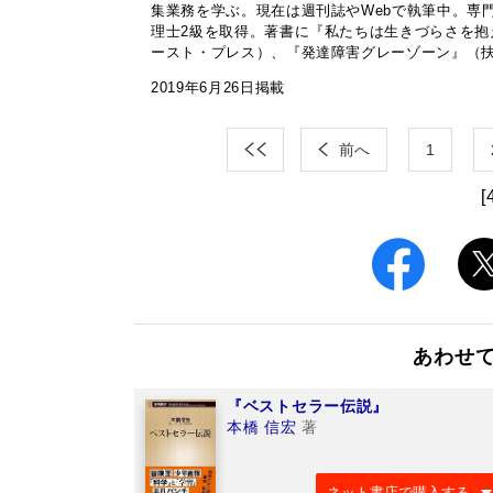
集業務を学ぶ。現在は週刊誌やWebで執筆中。専
理士2級を取得。著書に『私たちは生きづらさを
ースト・プレス）、『発達障害グレーゾーン』（扶桑社
2019年6月26日掲載
前へ
1
[
あわせ
『ベストセラー伝説』
本橋 信宏
著
ネット書店で購入する