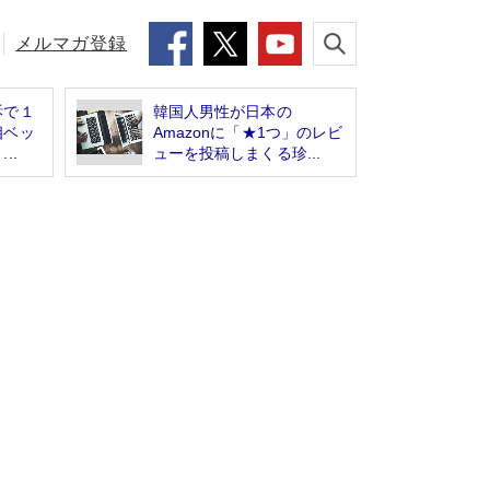
メルマガ登録
訴で１
韓国人男性が日本の
相ベッ
Amazonに「★1つ」のレビ
..
ューを投稿しまくる珍...