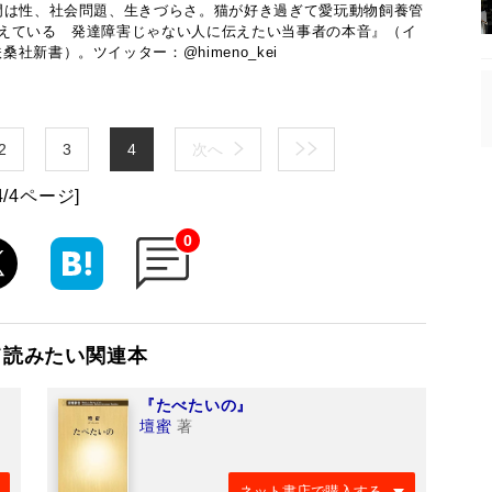
門は性、社会問題、生きづらさ。猫が好き過ぎて愛玩動物飼養管
抱えている 発達障害じゃない人に伝えたい当事者の本音』（イ
新書）。ツイッター：@himeno_kei
2
3
4
次へ
4/4ページ]
0
て読みたい関連本
『たべたいの』
壇蜜
著
ネット書店で購入する