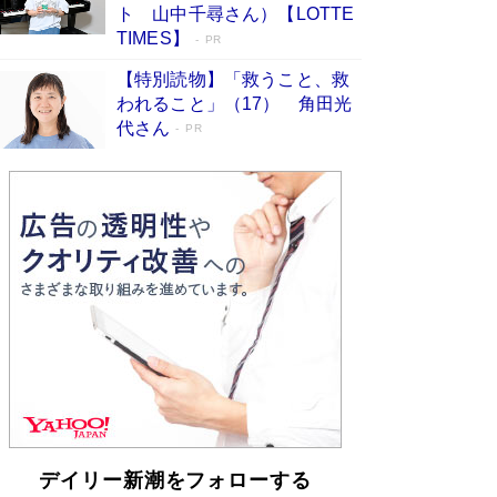
らも文庫化 映画化された直木賞受賞作もランク
ト 山中千尋さん）【LOTTE
イン［文庫ベストセラー］
Book Bang
TIMES】
PR
【特別読物】「救うこと、救
われること」（17） 角田光
代さん
PR
デイリー新潮をフォローする