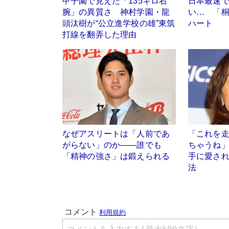
甲子園で見えた「135キロ右
日本最速
腕」の異質さ 神村学園・龍
い… 「
頭汰樹が“公立進学校の雄”東筑
ハート
打線を翻弄した理由
なぜアスリートは「人前であ
「これを
がらない」のか――誰でも
ちゃうね
「精神の強さ」は鍛えられる
手に愛され
法