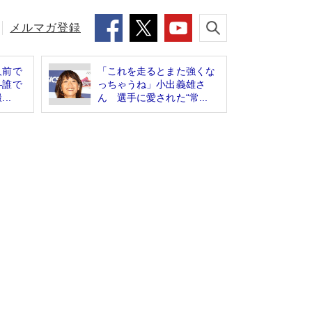
メルマガ登録
人前で
「これを走るとまた強くな
―誰で
っちゃうね」小出義雄さ
..
ん 選手に愛された“常...