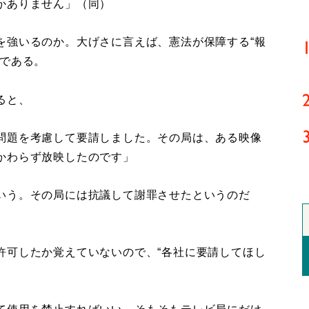
かありません」（同）
強いるのか。大げさに言えば、憲法が保障する“報
挙である。
ると、
問題を考慮して要請しました。その局は、ある映像
かわらず放映したのです」
いう。その局には抗議して謝罪させたというのだ
許可したか覚えていないので、“各社に要請してほし