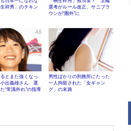
でも日本一になれな
「桐生祥秀」救済策？ 五輪
桐生祥秀」のチキン
選考がルール改正、サニブラ
ウンが“圏外”に
走るとまた強くなっ
男性ばかりの刑務所にたった
」小出義雄さん 選
一人拘留された「女ギャン
た“常識外れ”の指導
グ」の末路