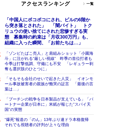
アクセスランキング
一覧
「中国人にボコボコにされ、ビルの6階か
ら突き落とされた」 「闇バイト」 トク
リュウの使い捨てにされた悲惨すぎる実
態 募集時の約束は「月収300万円」も、
組織に入った瞬間、「お前たちは…」
「ゾンビたばこ売人」と肩組みショット「小園海
斗」に注がれる“厳しい視線” 昨季の首位打者も
今季は打撃低調、守備にも不安 「レギュラー剥
奪も選択肢のひとつに」
「そもそも会社のせいで起きた人災」 イオンモ
ール事故被害者の親族が慟哭の証言 「最後の言
葉は…」
「プーチンの戦争を日本製品が支えている」「パ
ートナー企業が日本に」米紙が報じた“スパイ天
国”の実態
“爆死”報道の「のん」13年ぶり連ドラ本格復帰
それでも視聴者の評判が上々な理由