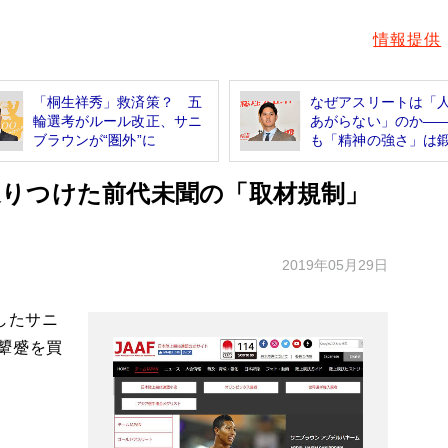
情報提供
「桐生祥秀」救済策？ 五
なぜアスリートは「
輪選考がルール改正、サニ
あがらない」のか―
ブラウンが“圏外”に
も「精神の強さ」は鍛.
りつけた前代未聞の「取材規制」
2019年05月29日
したサニ
顰蹙を買