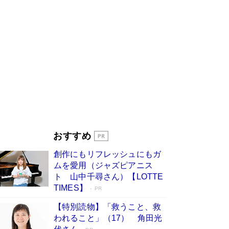
びる」俳優・高嶋政伸が家族に教わっ
た“人を育てるコツ”…芸への考え方を明か
す
Book Bang
「『火垂るの墓』は、大嘘である」原作者が抱き
続けた“自責の念”とは…「自己憐憫は描きたくな
い」監督が徹底的にこだわったこと（後編） #
戦争の記憶
Book Bang
美輪明宏 晩年の回答を集めた『ほほえんで生き
るための人生相談』がランクイン［エンターテイ
メントベストセラー］
Book Bang
「宇宙兄弟」最終46巻がベストセラー1位 宇宙
おすすめ
開発への関心を押し上げた18年の物語に幕 特装
版には「宇宙で描かれたマンガ」も収録
創作にもリフレッシュにもガ
Book Bang
ムを愛用（ジャズピアニス
「不意に涙が出そうに…」高嶋政伸が明かし
ト 山中千尋さん）【LOTTE
た“13歳の娘を暴行する役”への葛藤 インティマ
TIMES】
PR
シーコーディネーターに支えられたNHK『大奥』
の裏側
Book Bang
【特別読物】「救うこと、救
われること」（17） 角田光