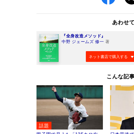
あわせ
『全身改造メソッド』
中野 ジェームズ 修一
著
ネット書店で購入する
こんな記
話題