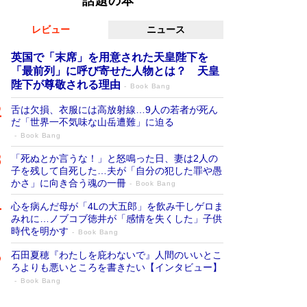
話題の本
レビュー
ニュース
英国で「末席」を用意された天皇陛下を
「最前列」に呼び寄せた人物とは？ 天皇
陛下が尊敬される理由
Book Bang
舌は欠損、衣服には高放射線…9人の若者が死ん
だ「世界一不気味な山岳遭難」に迫る
Book Bang
「死ぬとか言うな！」と怒鳴った日、妻は2人の
子を残して自死した…夫が「自分の犯した罪や愚
かさ」に向き合う魂の一冊
Book Bang
心を病んだ母が「4Lの大五郎」を飲み干しゲロま
みれに…ノブコブ徳井が「感情を失くした」子供
時代を明かす
Book Bang
石田夏穂『わたしを庇わないで』人間のいいとこ
ろよりも悪いところを書きたい【インタビュー】
Book Bang
「叱って伸びるやつは、褒めたらもっと伸