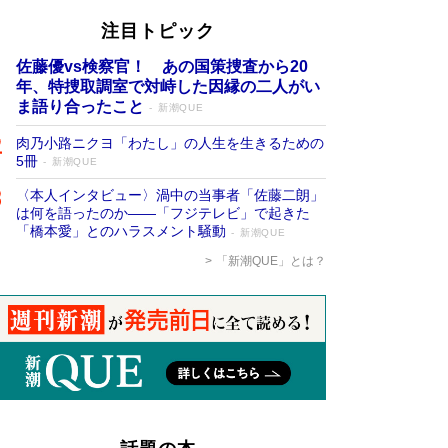
注目トピック
佐藤優vs検察官！ あの国策捜査から20
年、特捜取調室で対峙した因縁の二人がい
ま語り合ったこと
新潮QUE
肉乃小路ニクヨ「わたし」の人生を生きるための
5冊
新潮QUE
〈本人インタビュー〉渦中の当事者「佐藤二朗」
は何を語ったのか――「フジテレビ」で起きた
「橋本愛」とのハラスメント騒動
新潮QUE
「新潮QUE」とは？