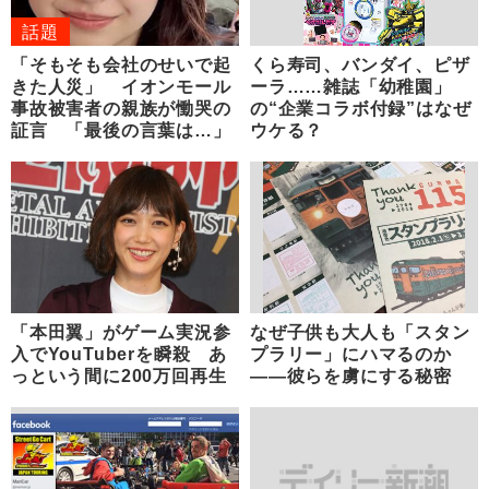
話題
「そもそも会社のせいで起
くら寿司、バンダイ、ピザ
きた人災」 イオンモール
ーラ……雑誌「幼稚園」
事故被害者の親族が慟哭の
の“企業コラボ付録”はなぜ
証言 「最後の言葉は…」
ウケる？
「本田翼」がゲーム実況参
なぜ子供も大人も「スタン
入でYouTuberを瞬殺 あ
プラリー」にハマるのか
っという間に200万回再生
――彼らを虜にする秘密