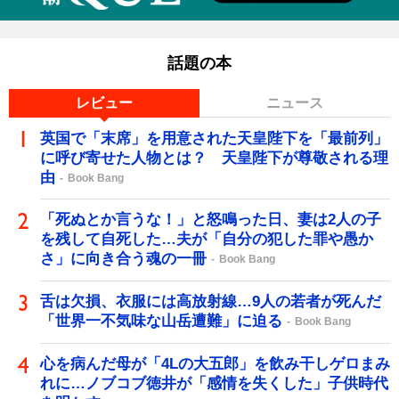
話題の本
レビュー
ニュース
英国で「末席」を用意された天皇陛下を「最前列」
に呼び寄せた人物とは？ 天皇陛下が尊敬される理
由
Book Bang
「死ぬとか言うな！」と怒鳴った日、妻は2人の子
を残して自死した…夫が「自分の犯した罪や愚か
さ」に向き合う魂の一冊
Book Bang
舌は欠損、衣服には高放射線…9人の若者が死んだ
「世界一不気味な山岳遭難」に迫る
Book Bang
心を病んだ母が「4Lの大五郎」を飲み干しゲロまみ
れに…ノブコブ徳井が「感情を失くした」子供時代