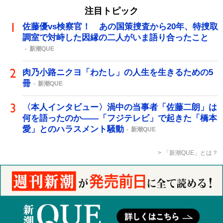
注目トピック
佐藤優vs検察官！ あの国策捜査から20年、特捜取
調室で対峙した因縁の二人がいま語り合ったこと
新潮QUE
肉乃小路ニクヨ「わたし」の人生を生きるための5
冊
新潮QUE
〈本人インタビュー〉渦中の当事者「佐藤二朗」は
何を語ったのか――「フジテレビ」で起きた「橋本
愛」とのハラスメント騒動
新潮QUE
「新潮QUE」とは？