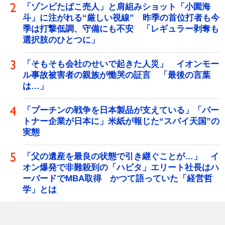
「ゾンビたばこ売人」と肩組みショット「小園海
斗」に注がれる“厳しい視線” 昨季の首位打者も今
季は打撃低調、守備にも不安 「レギュラー剥奪も
選択肢のひとつに」
「そもそも会社のせいで起きた人災」 イオンモー
ル事故被害者の親族が慟哭の証言 「最後の言葉
は…」
「プーチンの戦争を日本製品が支えている」「パー
トナー企業が日本に」米紙が報じた“スパイ天国”の
実態
「父の遺産を最良の状態で引き継ぐことが…」 イ
オン爆発で非難殺到の「ハビタ」エリート社長はハ
ーバードでMBA取得 かつて語っていた「経営哲
学」とは