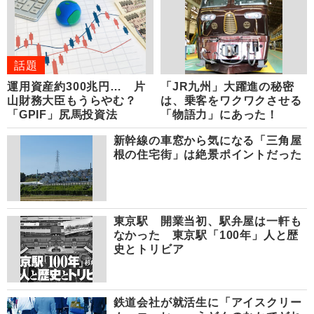
話題
運用資産約300兆円… 片
「JR九州」大躍進の秘密
山財務大臣もうらやむ？
は、乗客をワクワクさせる
「GPIF」尻馬投資法
「物語力」にあった！
新幹線の車窓から気になる「三角屋
根の住宅街」は絶景ポイントだった
東京駅 開業当初、駅弁屋は一軒も
なかった 東京駅「100年」人と歴
史とトリビア
鉄道会社が就活生に「アイスクリー