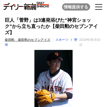
情報提供する
巨人「菅野」は3連発浴びた“神宮ショッ
ク”から立ち直ったか【柴田勲のセブンアイ
ズ】
柴田勲 柴田勲のセブンアイズ
スポーツ
野
2019年05月03
球
日