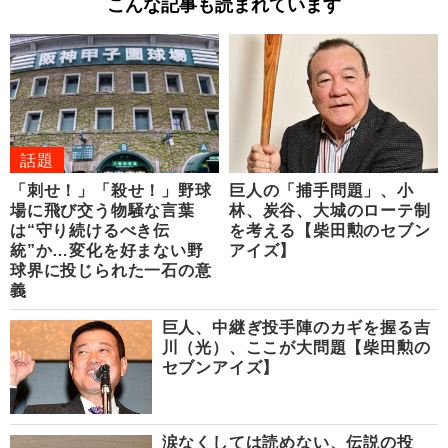
こんな記事も読まれています
話題
「刺せ！」「殺せ！」野球
巨人の「捕手問題」、小
場に飛び交う物騒な言葉
林、炭谷、大城のローテ制
は“守り続けるべき伝
を考える【柴田勲のセブン
統”か…変化を好まない野
アイズ】
球界に投じられた一石の意
義
巨人、中継ぎ投手陣のカギを握る吉
川（光）、ここが大問題【柴田勲の
セブンアイズ】
涙なくしては読めない、伝説の投