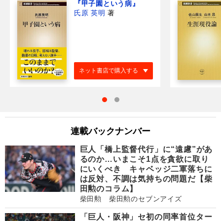
『甲子園という病』
氏原 英明
著
ネット書店で購入する
連載バックナンバー
巨人「橋上監督代行」に“遠慮”があ
るのか…いまこそ1点を貪欲に取り
にいくべき キャベッジ二軍落ちに
は反対、不調は気持ちの問題だ【柴
田勲のコラム】
柴田勲 柴田勲のセブンアイズ
「巨人・阪神」セ初の同率首位ター