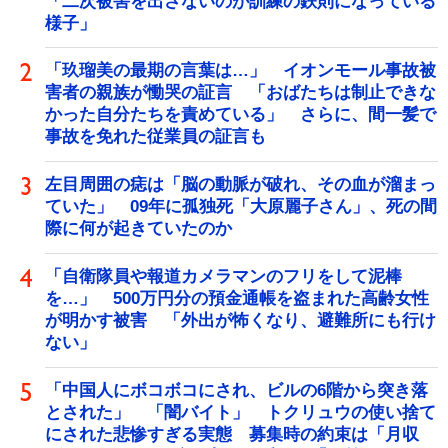
「二次被害を出さないのが訓練の鉄則になっている
様子」
「玖瑠美の最期の言葉は…」 イオンモール事故被
害者の親族が慟哭の証言 「おばたちは制止できな
かった自分たちを責めている」 さらに、間一髪で
事故を免れた従業員の証言も
左目周囲の痣は「脳の動脈が破れ、その血が溜まっ
ていた」 09年に孤独死「大原麗子さん」、死の間
際に何が起きていたのか
「自衛隊員や報道カメラマンのフリをして泥棒
を…」 500万円分の預金通帳を盗まれた高齢女性
が明かす被害 「外出が怖くなり、避難所にも行け
ない」
「中国人にボコボコにされ、ビルの6階から突き落
とされた」 「闇バイト」 トクリュウの使い捨て
にされた悲惨すぎる実態 募集時の約束は「月収