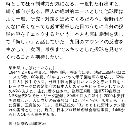
時として狂う制球力が気になる。一度打たれ出すと、
続く傾向がある。巨人の絶対的エースとして他球団は
より一層、研究・対策を進めてくるだろう。菅野はど
んなに遅くなっても必ず登板した日のうちに自分の投
球内容をチェックするという。本人も完封勝利を逃し
て「悔しい」と話していた、九回のマウンドの反省を
生かして、次回、最後までスキッとした投球を見せて
くれることを期待したい。
柴田勲（しばた・いさお）
1944年2月8日生まれ。神奈川県・横浜市出身。法政二高時代はエ
ースで5番。60年夏、61年センバツで甲子園連覇を達成し、62年
に巨人に投手で入団。外野手転向後は甘いマスクと赤い手袋をト
レードマークに俊足堅守の日本人初スイッチヒッターとして巨人
のV9を支えた。主に1番を任され、盗塁王6回、通算579盗塁は
NPB歴代3位でセ・リーグ記録。80年の巨人在籍中に2000本安打
を達成した。入団当初の背番号は「12」だったが、70年から「7」
に変更、王貞治の「1」、長嶋茂雄の「3」とともに野球ファン憧
れの番号となった。現在、日本プロ野球名球会副理事長、14年か
ら巨人OB会会長を務める。
週刊新潮WEB取材班