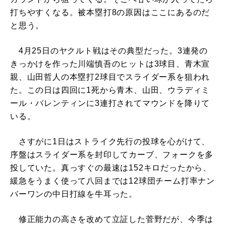
打ちやすくなる。被本塁打8の原因はここにあるのだ
と思う。
4月25日のヤクルト戦はその典型だった。3連発の
きっかけを作った川端慎吾のヒットは3球目、青木宣
親、山田哲人の本塁打2球目でスライダー系を狙われ
た。この日は四回に1死から青木、山田、ウラディミ
ール・バレンティンに3連打されてマウンドを降りて
いる。
さすがに1日はストライク先行の投球を心がけて、
序盤はスライダー系を封印してカーブ、フォークを多
投していた。真っすぐの最速は152キロだったから、
緩急をうまく使って八回までは12球団チーム打率ナン
バーワンの中日打線を牛耳った。
修正能力の高さを改めて立証した菅野だが、今季は