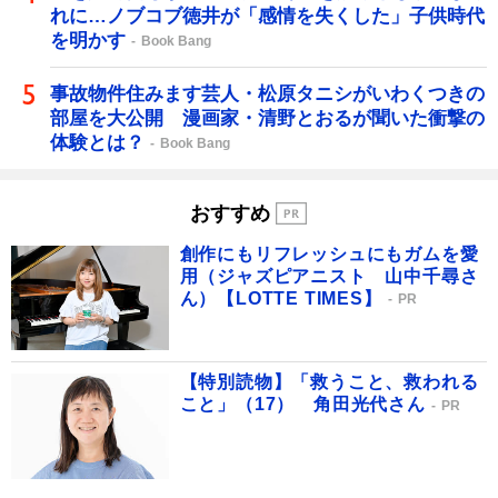
れに…ノブコブ徳井が「感情を失くした」子供時代
を明かす
Book Bang
事故物件住みます芸人・松原タニシがいわくつきの
部屋を大公開 漫画家・清野とおるが聞いた衝撃の
体験とは？
Book Bang
おすすめ
創作にもリフレッシュにもガムを愛
用（ジャズピアニスト 山中千尋さ
ん）【LOTTE TIMES】
PR
【特別読物】「救うこと、救われる
こと」（17） 角田光代さん
PR