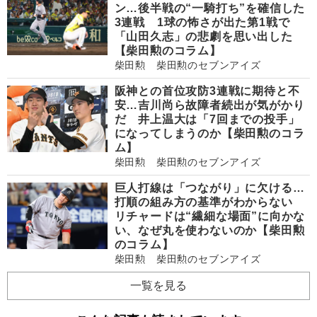
ン…後半戦の“一騎打ち”を確信した
3連戦 1球の怖さが出た第1戦で
「山田久志」の悲劇を思い出した
【柴田勲のコラム】
柴田勲 柴田勲のセブンアイズ
阪神との首位攻防3連戦に期待と不
安…吉川尚ら故障者続出が気がかり
だ 井上温大は「7回までの投手」
になってしまうのか【柴田勲のコラ
ム】
柴田勲 柴田勲のセブンアイズ
巨人打線は「つながり」に欠ける…
打順の組み方の基準がわからない
リチャードは“繊細な場面”に向かな
い、なぜ丸を使わないのか【柴田勲
のコラム】
柴田勲 柴田勲のセブンアイズ
一覧を見る