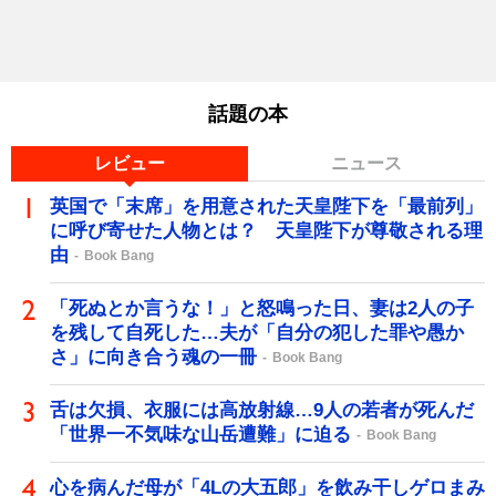
話題の本
レビュー
ニュース
英国で「末席」を用意された天皇陛下を「最前列」
に呼び寄せた人物とは？ 天皇陛下が尊敬される理
由
Book Bang
「死ぬとか言うな！」と怒鳴った日、妻は2人の子
を残して自死した…夫が「自分の犯した罪や愚か
さ」に向き合う魂の一冊
Book Bang
舌は欠損、衣服には高放射線…9人の若者が死んだ
「世界一不気味な山岳遭難」に迫る
Book Bang
心を病んだ母が「4Lの大五郎」を飲み干しゲロまみ