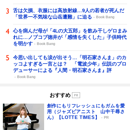
舌は欠損、衣服には高放射線…9人の若者が死んだ
「世界一不気味な山岳遭難」に迫る
Book Bang
心を病んだ母が「4Lの大五郎」を飲み干しゲロまみ
れに…ノブコブ徳井が「感情を失くした」子供時代
を明かす
Book Bang
今思い出しても涙が出そう…「明石家さんま」のカ
ッコよすぎる一言とは？ 「電波少年」伝説のプロ
デューサーによる『人間・明石家さんま』評
Book Bang
おすすめ
創作にもリフレッシュにもガムを愛
用（ジャズピアニスト 山中千尋さ
ん）【LOTTE TIMES】
PR