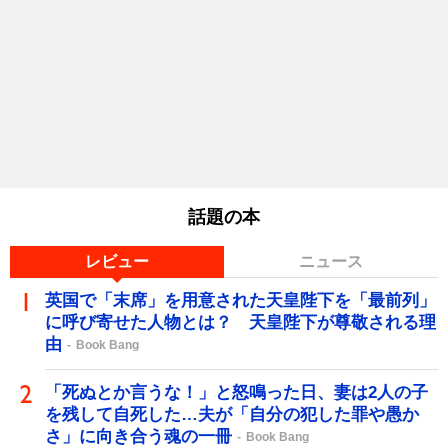
話題の本
レビュー
ニュース
英国で「末席」を用意された天皇陛下を「最前列」
に呼び寄せた人物とは？ 天皇陛下が尊敬される理
由
Book Bang
「死ぬとか言うな！」と怒鳴った日、妻は2人の子
を残して自死した…夫が「自分の犯した罪や愚か
さ」に向き合う魂の一冊
Book Bang