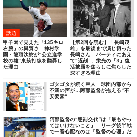
話題
甲子園で見えた「135キロ
【第2回を読む】「長嶋茂
右腕」の異質さ 神村学
雄」を最後まで演じ切った
園・龍頭汰樹が“公立進学
長嶋さん…パーティにあえ
校の雄”東筑打線を翻弄し
て“遅刻”、栄光の「3」復
た理由
活披露を焦らしに焦らした
深すぎる理由
ゴタゴタが続く巨人 球団内部から
不満の声が…阿部監督が抱える“不
安要素”
阿部監督の“懲罰交代”は「最もやっ
てはいけないこと」 リーグ後半戦
で一番心配なのは「監督の心理」だ