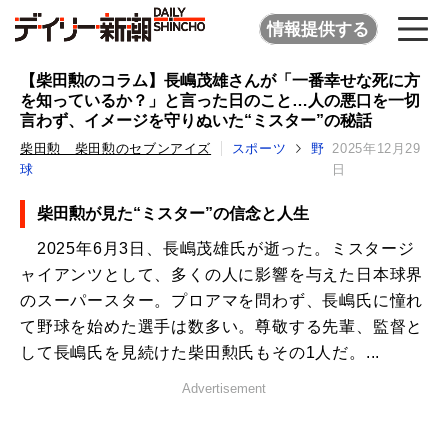
情報提供する
【柴田勲のコラム】長嶋茂雄さんが「一番幸せな死に方
を知っているか？」と言った日のこと…人の悪口を一切
言わず、イメージを守りぬいた“ミスター”の秘話
柴田勲 柴田勲のセブンアイズ
スポーツ
野
2025年12月29
球
日
柴田勲が見た“ミスター”の信念と人生
2025年6月3日、長嶋茂雄氏が逝った。ミスタージ
ャイアンツとして、多くの人に影響を与えた日本球界
のスーパースター。プロアマを問わず、長嶋氏に憧れ
て野球を始めた選手は数多い。尊敬する先輩、監督と
して長嶋氏を見続けた柴田勲氏もその1人だ。...
Advertisement