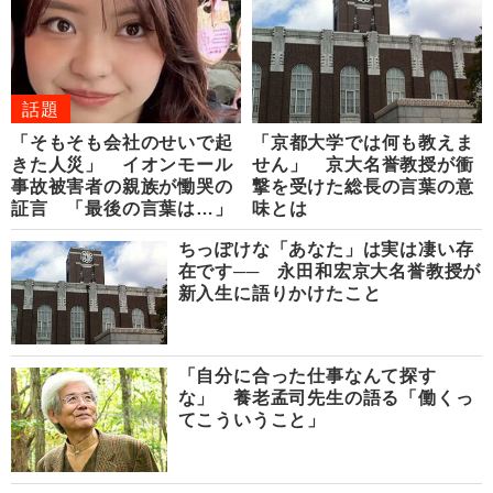
話題
「そもそも会社のせいで起
「京都大学では何も教えま
きた人災」 イオンモール
せん」 京大名誉教授が衝
事故被害者の親族が慟哭の
撃を受けた総長の言葉の意
証言 「最後の言葉は…」
味とは
ちっぽけな「あなた」は実は凄い存
在です── 永田和宏京大名誉教授が
新入生に語りかけたこと
「自分に合った仕事なんて探す
な」 養老孟司先生の語る「働くっ
てこういうこと」