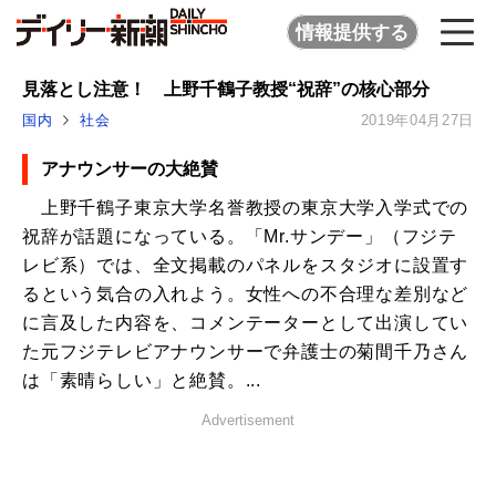
情報提供する
見落とし注意！ 上野千鶴子教授“祝辞”の核心部分
国内
社会
2019年04月27日
アナウンサーの大絶賛
上野千鶴子東京大学名誉教授の東京大学入学式での
祝辞が話題になっている。「Mr.サンデー」（フジテ
レビ系）では、全文掲載のパネルをスタジオに設置す
るという気合の入れよう。女性への不合理な差別など
に言及した内容を、コメンテーターとして出演してい
た元フジテレビアナウンサーで弁護士の菊間千乃さん
は「素晴らしい」と絶賛。...
Advertisement