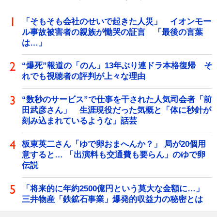
「そもそも会社のせいで起きた人災」 イオンモー
ル事故被害者の親族が慟哭の証言 「最後の言葉
は…」
“爆死”報道の「のん」13年ぶり連ドラ本格復帰 そ
れでも視聴者の評判が上々な理由
“数秒のサービス”で仕事を干された人気司会者「前
田武彦さん」 生涯現役だった気概と「体に秒針が
刻み込まれているような」話芸
板東英二さん「ゆで卵おまへんか？」 局が20個用
意すると… 「出演料も交通費も要らん」のゆで卵
伝説
「将来的に年約2500億円という莫大な金額に…」
三井物産「鉄鉱石事業」爆発的収益力の秘密とは