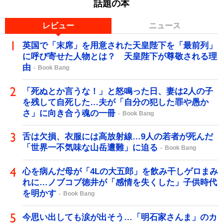
話題の本
レビュー
ニュース
英国で「末席」を用意された天皇陛下を「最前列」
に呼び寄せた人物とは？ 天皇陛下が尊敬される理
由
Book Bang
「死ぬとか言うな！」と怒鳴った日、妻は2人の子
を残して自死した…夫が「自分の犯した罪や愚か
さ」に向き合う魂の一冊
Book Bang
舌は欠損、衣服には高放射線…9人の若者が死んだ
「世界一不気味な山岳遭難」に迫る
Book Bang
心を病んだ母が「4Lの大五郎」を飲み干しゲロまみ
れに…ノブコブ徳井が「感情を失くした」子供時代
を明かす
Book Bang
今思い出しても涙が出そう…「明石家さんま」のカ