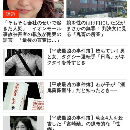
話題
「そもそも会社のせいで起
娘を性のはけ口にした父が
きた人災」 イオンモール
まさかの無罪！ 判決文に見
事故被害者の親族が慟哭の
る「鬼畜の所業」
証言 「最後の言葉は…」
【平成最凶の事件簿】堕ちていく男
と女、タクシー運転手「日高」がネ
クタイを外すとき
【平成最凶の事件簿】わが子が「酒
鬼薔薇聖斗」だと知ったとき──
【平成最凶の事件簿】幼女4人を殺
害した「宮崎勤」の猟奇的な「性
癖」