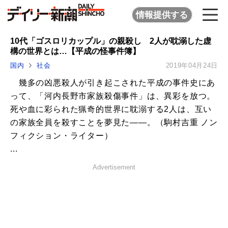
情報提供する
10代「ゴスロリカップル」の親殺し 2人が耽溺した虚
構の世界とは…【平成の怪事件簿】
国内
社会
2019年04月24日
幾多の凶悪殺人が引き起こされた平成の事件史にあ
って、「河内長野市家族殺傷事件」は、異彩を放つ。
死や血に彩られた猟奇的世界に耽溺する2人は、互い
の家族全員を殺すことを夢見た――。（駒村吉重 ノン
フィクション・ライター）
...
Advertisement