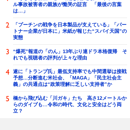
ル事故被害者の親族が慟哭の証言 「最後の言葉
は…」
「プーチンの戦争を日本製品が支えている」「パー
トナー企業が日本に」米紙が報じた“スパイ天国”の
実態
“爆死”報道の「のん」13年ぶり連ドラ本格復帰 そ
れでも視聴者の評判が上々な理由
遂に「トランプ氏」最低支持率でも中間選挙は接戦
予想…分断進む米社会、「MAGA」「民主社会主
義」の共通点は“政策理解に乏しい支持者”か
橋から飛び込む「川ガキ」たち 高さ12メートルか
らのダイブも…令和の時代、文化と安全はどう両
立？