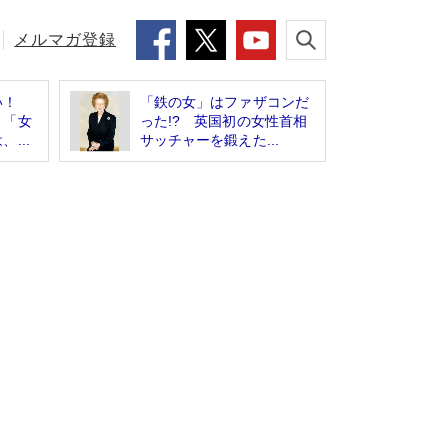
メルマガ登録
い！
「鉄の女」はファザコンだ
く「女
った!? 英国初の女性首相
...
サッチャーを鍛えた...