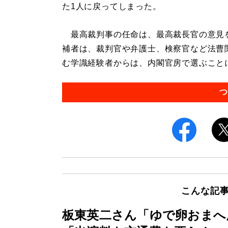
た1人に戻ってしまった。
最高裁判事の任命は、最高裁長官の意見
補者は、裁判官や弁護士、検察官など法曹
む学識経験者からは、内閣官房で選ぶことに
つ
こんな記
板東英二さん「ゆで卵おまへ