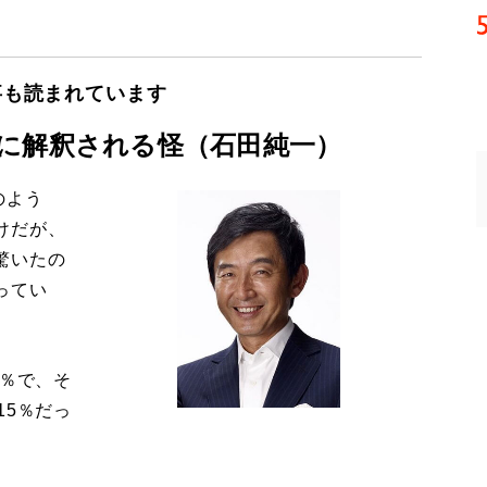
事も読まれています
に解釈される怪（石田純一）
のよう
けだが、
驚いたの
ってい
8％で、そ
15％だっ