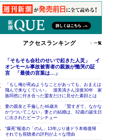
アクセスランキング
一覧
「そもそも会社のせいで起きた人災」 イ
オンモール事故被害者の親族が慟哭の証
言 「最後の言葉は…」
「もし俺が死ぬようなことがあっても、おまえは
飛んで来なくていい」 渥美清さん没後30年 家
族同然に付き合った盟友だけに見せた素顔とは
妻の親友と不倫した46歳夫 「賢すぎて、なかな
かつついてこない」妻との結婚は、32歳の誕生日
に出されたビーフシチュー
“爆死”報道の「のん」13年ぶり連ドラ本格復帰
それでも視聴者の評判が上々な理由