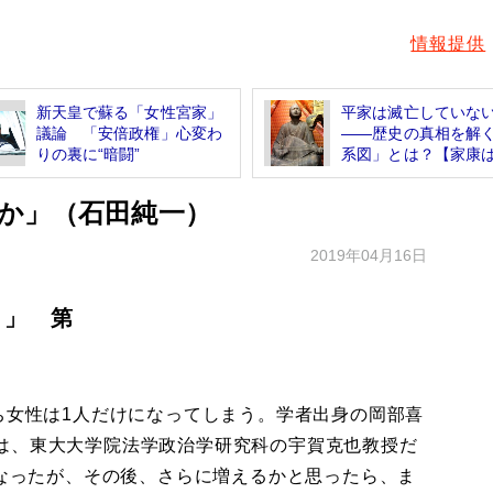
情報提供
新天皇で蘇る「女性宮家」
平家は滅亡していな
議論 「安倍政権」心変わ
――歴史の真相を解
りの裏に“暗闘”
系図」とは？【家康は、
か」（石田純一）
2019年04月16日
！」 第
ち女性は1人だけになってしまう。学者出身の岡部喜
は、東大大学院法学政治学研究科の宇賀克也教授だ
になったが、その後、さらに増えるかと思ったら、ま