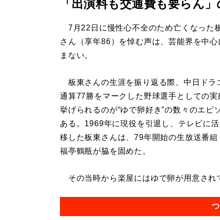
「出演料も交通費も要らん」
7月22日に慢性心不全のため亡くなった
さん（享年86）を悼む声は、芸能界を中心
まない。
板東さんの生涯を振り返る際、中日ドラ
通算77勝をマークした野球選手としての実
挙げられるのが“ゆで卵好き”の数々のエピ
ある。1969年に現役を引退し、テレビに
移した板東さんは、79年開始の生放送番組
福亭鶴瓶が脇を固めた。
その当時から楽屋にはゆで卵が用意されてい
つ