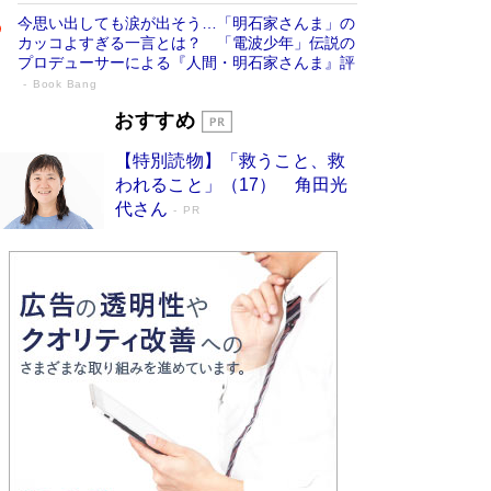
今思い出しても涙が出そう…「明石家さんま」の
カッコよすぎる一言とは？ 「電波少年」伝説の
プロデューサーによる『人間・明石家さんま』評
Book Bang
「宇宙兄弟」最終46巻がベストセラー1
おすすめ
位 宇宙開発への関心を押し上げた18年の
【特別読物】「救うこと、救
物語に幕 特装版には「宇宙で描かれたマ
われること」（17） 角田光
ンガ」も収録
Book Bang
代さん
PR
美輪明宏 晩年の回答を集めた『ほほえんで生き
るための人生相談』がランクイン［エンターテイ
メントベストセラー］
Book Bang
「『火垂るの墓』は、大嘘である」原作者が抱き
続けた“自責の念”とは…「自己憐憫は描きたくな
い」監督が徹底的にこだわったこと（後編） #
戦争の記憶
Book Bang
入社10年目にして最下位の営業がトップに大逆
転 上司の“意外な一言”から生まれた「雑談のテ
クニック」とは
Book Bang
皇室はなぜ世界から尊敬されているのか？ 「天