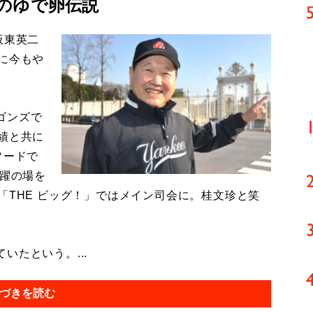
のゆで卵伝説
板東英二
に今もや
ゴンズで
績と共に
ソードで
活躍の場を
「THE ビッグ！」ではメイン司会に。桂文珍と笑
たという。...
づきを読む