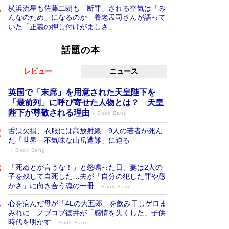
横浜流星も佐藤二朗も「断罪」される空気は「み
んなのため」になるのか 養老孟司さんが語って
いた「正義の押し付けがましさ」
話題の本
レビュー
ニュース
英国で「末席」を用意された天皇陛下を
「最前列」に呼び寄せた人物とは？ 天皇
陛下が尊敬される理由
Book Bang
舌は欠損、衣服には高放射線…9人の若者が死ん
だ「世界一不気味な山岳遭難」に迫る
Book Bang
「死ぬとか言うな！」と怒鳴った日、妻は2人の
子を残して自死した…夫が「自分の犯した罪や愚
かさ」に向き合う魂の一冊
Book Bang
心を病んだ母が「4Lの大五郎」を飲み干しゲロま
みれに…ノブコブ徳井が「感情を失くした」子供
時代を明かす
Book Bang