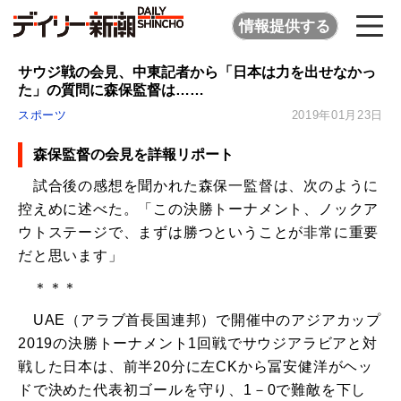
情報提供する
サウジ戦の会見、中東記者から「日本は力を出せなかっ
た」の質問に森保監督は……
スポーツ
2019年01月23日
森保監督の会見を詳報リポート
試合後の感想を聞かれた森保一監督は、次のように
控えめに述べた。「この決勝トーナメント、ノックア
ウトステージで、まずは勝つということが非常に重要
だと思います」
＊＊＊
UAE（アラブ首長国連邦）で開催中のアジアカップ
2019の決勝トーナメント1回戦でサウジアラビアと対
戦した日本は、前半20分に左CKから冨安健洋がヘッ
ドで決めた代表初ゴールを守り、1－0で難敵を下し