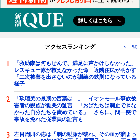
アクセスランキング
一覧
「救助隊は何もせんで、満足に声かけしなかった」
レスキュー隊が救えなかった命 近隣住民が明かす
「二次被害を出さないのが訓練の鉄則になっている
様子」
「玖瑠美の最期の言葉は…」 イオンモール事故被
害者の親族が慟哭の証言 「おばたちは制止できな
かった自分たちを責めている」 さらに、間一髪で
事故を免れた従業員の証言も
左目周囲の痣は「脳の動脈が破れ、その血が溜まっ