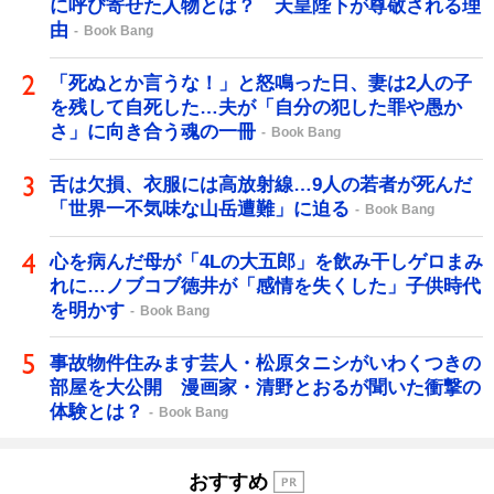
に呼び寄せた人物とは？ 天皇陛下が尊敬される理
由
Book Bang
「死ぬとか言うな！」と怒鳴った日、妻は2人の子
を残して自死した…夫が「自分の犯した罪や愚か
さ」に向き合う魂の一冊
Book Bang
舌は欠損、衣服には高放射線…9人の若者が死んだ
「世界一不気味な山岳遭難」に迫る
Book Bang
心を病んだ母が「4Lの大五郎」を飲み干しゲロまみ
れに…ノブコブ徳井が「感情を失くした」子供時代
を明かす
Book Bang
事故物件住みます芸人・松原タニシがいわくつきの
部屋を大公開 漫画家・清野とおるが聞いた衝撃の
体験とは？
Book Bang
おすすめ