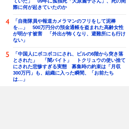
ていた」 09年に孤独死「大原麗子さん」、死の間
際に何が起きていたのか
「自衛隊員や報道カメラマンのフリをして泥棒
を…」 500万円分の預金通帳を盗まれた高齢女性
が明かす被害 「外出が怖くなり、避難所にも行け
ない」
「中国人にボコボコにされ、ビルの6階から突き落
とされた」 「闇バイト」 トクリュウの使い捨て
にされた悲惨すぎる実態 募集時の約束は「月収
300万円」も、組織に入った瞬間、「お前たち
は…」