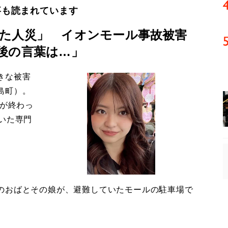
事も読まれています
た人災」 イオンモール事故被害
後の言葉は…」
きな被害
島町）。
導が終わっ
いた専門
のおばとその娘が、避難していたモールの駐車場で