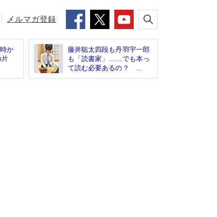
メルマガ登録
少時か
藤井聡太四段も丹羽宇一郎
の片
も「読書家」……でも本っ
て読む必要あるの？ ...