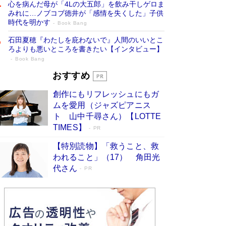
心を病んだ母が「4Lの大五郎」を飲み干しゲロま
みれに…ノブコブ徳井が「感情を失くした」子供
時代を明かす
Book Bang
石田夏穂『わたしを庇わないで』人間のいいとこ
ろよりも悪いところを書きたい【インタビュー】
Book Bang
「叱って伸びるやつは、褒めたらもっと伸
おすすめ
びる」俳優・高嶋政伸が家族に教わっ
創作にもリフレッシュにもガ
た“人を育てるコツ”…芸への考え方を明か
ムを愛用（ジャズピアニス
す
Book Bang
ト 山中千尋さん）【LOTTE
「『火垂るの墓』は、大嘘である」原作者が抱き
TIMES】
PR
続けた“自責の念”とは…「自己憐憫は描きたくな
い」監督が徹底的にこだわったこと（後編） #
【特別読物】「救うこと、救
戦争の記憶
Book Bang
われること」（17） 角田光
代さん
美輪明宏 晩年の回答を集めた『ほほえんで生き
PR
るための人生相談』がランクイン［エンターテイ
メントベストセラー］
Book Bang
「宇宙兄弟」最終46巻がベストセラー1位 宇宙
開発への関心を押し上げた18年の物語に幕 特装
版には「宇宙で描かれたマンガ」も収録