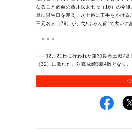
なること必至の藤井聡太七段（16）の今後
旦に誕生日を迎え、八十路に王手をかける
三元名人（79）が、“ひふみん節”で大いに
＊＊＊
――12月21日に行われた第31期竜王戦
（32）に敗れた。対戦成績3勝4敗となり、防
つ