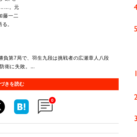
……。元
加藤一二
語る。
7番勝負第7局で、羽生九段は挑戦者の広瀬章人八段
衛に失敗。...
づきを読む
0