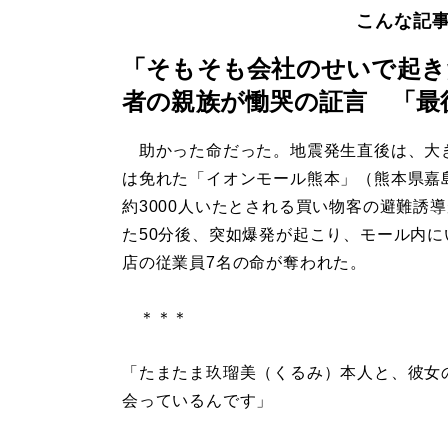
こんな記
「そもそも会社のせいで起き
者の親族が慟哭の証言 「最
助かった命だった。地震発生直後は、大
は免れた「イオンモール熊本」（熊本県嘉
約3000人いたとされる買い物客の避難誘
た50分後、突如爆発が起こり、モール内に
店の従業員7名の命が奪われた。
＊＊＊
「たまたま玖瑠美（くるみ）本人と、彼女
会っているんです」