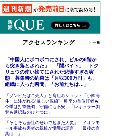
アクセスランキング
一覧
「中国人にボコボコにされ、ビルの6階か
ら突き落とされた」 「闇バイト」 トク
リュウの使い捨てにされた悲惨すぎる実
態 募集時の約束は「月収300万円」も、
組織に入った瞬間、「お前たちは…」
「ゾンビたばこ売人」と肩組みショット「小園海
斗」に注がれる“厳しい視線” 昨季の首位打者も
今季は打撃低調、守備にも不安 「レギュラー剥
奪も選択肢のひとつに」
「そもそも会社のせいで起きた人災」 イオンモ
ール事故被害者の親族が慟哭の証言 「最後の言
葉は…」