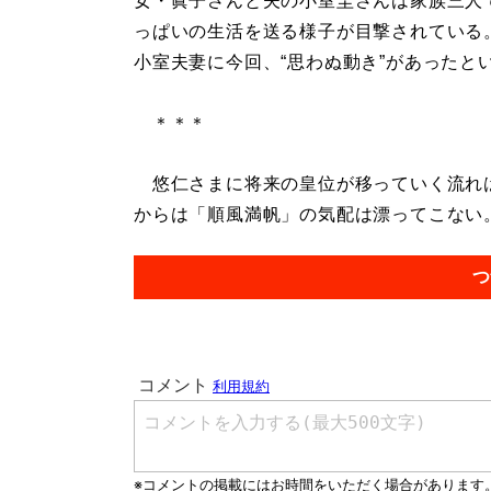
女・眞子さんと夫の小室圭さんは家族三人
っぱいの生活を送る様子が目撃されている
小室夫妻に今回、“思わぬ動き”があったと
＊＊＊
悠仁さまに将来の皇位が移っていく流れは
からは「順風満帆」の気配は漂ってこない。.
つ