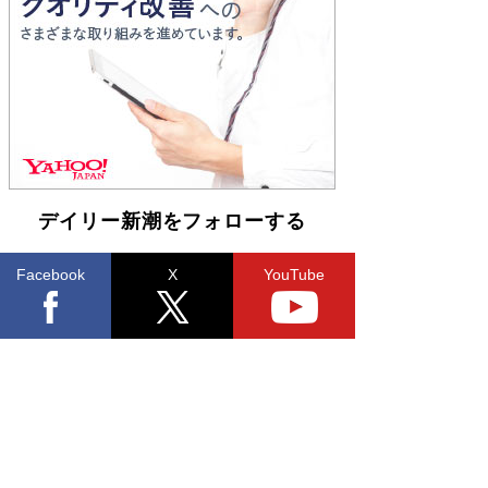
Book Bang
「不意に涙が出そうに…」高嶋政伸が明かし
た“13歳の娘を暴行する役”への葛藤 インティマ
シーコーディネーターに支えられたNHK『大奥』
の裏側
Book Bang
デイリー新潮をフォローする
Facebook
X
YouTube