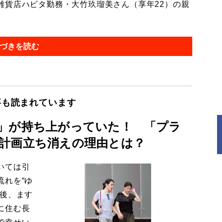
貨店ハビタ勤務・大竹玖瑠美さん（享年22）の親
づきを読む
事も読まれています
」が持ち上がっていた！ 「プラ
計画立ち消えの理由とは？
いては引
流れを“ゆ
今後、ます
に住む長