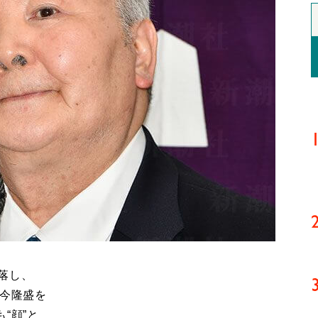
落し、
昨今隆盛を
“顔”と