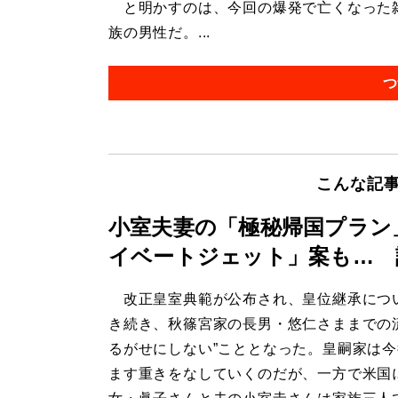
と明かすのは、今回の爆発で亡くなった雑
族の男性だ。...
つ
こんな記
小室夫妻の「極秘帰国プラン
イベートジェット」案も… 
改正皇室典範が公布され、皇位継承につ
き続き、秋篠宮家の長男・悠仁さままでの
るがせにしない”こととなった。皇嗣家は
ます重きをなしていくのだが、一方で米国