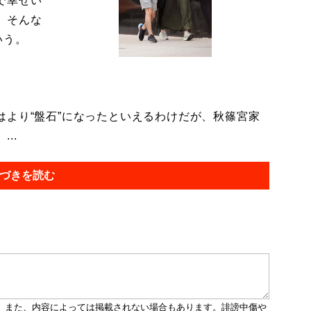
で幸せい
。そんな
いう。
より“盤石”になったといえるわけだが、秋篠宮家
..
づきを読む