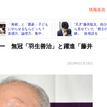
情報提供
「将棋」と「囲碁」子ども
“天才”藤井聡太、幼
にやらせるならどっち？
ら見せていた「棋士
直感力、論理力、集中...
鱗」 祖母語る
ー 無冠「羽生善治」と躍進「藤井
2019年01月18日