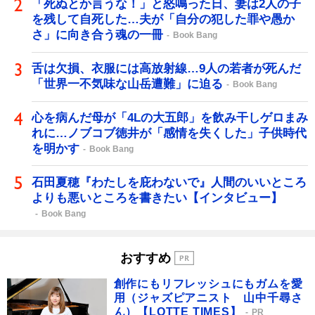
「死ぬとか言うな！」と怒鳴った日、妻は2人の子
を残して自死した…夫が「自分の犯した罪や愚か
さ」に向き合う魂の一冊
Book Bang
舌は欠損、衣服には高放射線…9人の若者が死んだ
「世界一不気味な山岳遭難」に迫る
Book Bang
心を病んだ母が「4Lの大五郎」を飲み干しゲロまみ
れに…ノブコブ徳井が「感情を失くした」子供時代
を明かす
Book Bang
石田夏穂『わたしを庇わないで』人間のいいところ
よりも悪いところを書きたい【インタビュー】
Book Bang
おすすめ
創作にもリフレッシュにもガムを愛
用（ジャズピアニスト 山中千尋さ
ん）【LOTTE TIMES】
PR