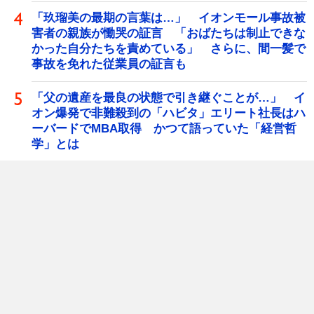
「玖瑠美の最期の言葉は…」 イオンモール事故被
害者の親族が慟哭の証言 「おばたちは制止できな
かった自分たちを責めている」 さらに、間一髪で
事故を免れた従業員の証言も
「父の遺産を最良の状態で引き継ぐことが…」 イ
オン爆発で非難殺到の「ハビタ」エリート社長はハ
ーバードでMBA取得 かつて語っていた「経営哲
学」とは