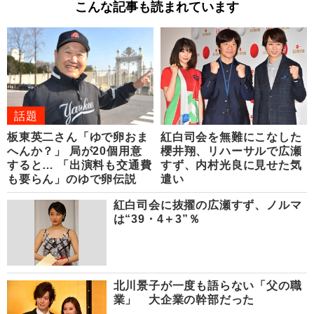
こんな記事も読まれています
話題
板東英二さん「ゆで卵おま
紅白司会を無難にこなした
へんか？」 局が20個用意
櫻井翔、リハーサルで広瀬
すると… 「出演料も交通費
すず、内村光良に見せた気
も要らん」のゆで卵伝説
遣い
紅白司会に抜擢の広瀬すず、ノルマ
は“39・4＋3”％
北川景子が一度も語らない「父の職
業」 大企業の幹部だった