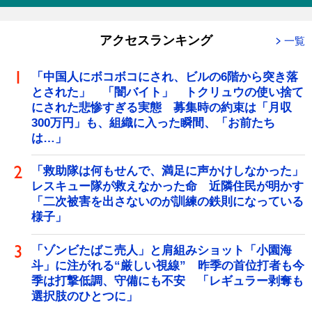
アクセスランキング
一覧
「中国人にボコボコにされ、ビルの6階から突き落
とされた」 「闇バイト」 トクリュウの使い捨て
にされた悲惨すぎる実態 募集時の約束は「月収
300万円」も、組織に入った瞬間、「お前たち
は…」
「救助隊は何もせんで、満足に声かけしなかった」
レスキュー隊が救えなかった命 近隣住民が明かす
「二次被害を出さないのが訓練の鉄則になっている
様子」
「ゾンビたばこ売人」と肩組みショット「小園海
斗」に注がれる“厳しい視線” 昨季の首位打者も今
季は打撃低調、守備にも不安 「レギュラー剥奪も
選択肢のひとつに」