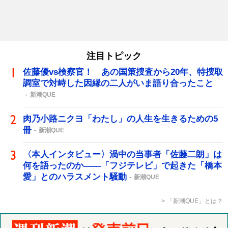
注目トピック
佐藤優vs検察官！ あの国策捜査から20年、特捜取
調室で対峙した因縁の二人がいま語り合ったこと
新潮QUE
肉乃小路ニクヨ「わたし」の人生を生きるための5
冊
新潮QUE
〈本人インタビュー〉渦中の当事者「佐藤二朗」は
何を語ったのか――「フジテレビ」で起きた「橋本
愛」とのハラスメント騒動
新潮QUE
「新潮QUE」とは？