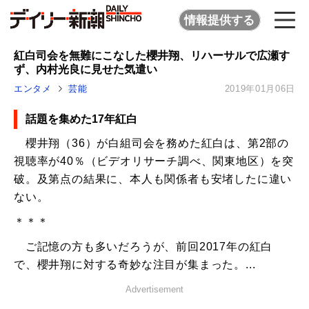
情報提供する
紅白司会を無難にこなした櫻井翔、リハーサルで広瀬す
ず、内村光良に見せた気遣い
エンタメ
芸能
2019年01月06日
話題を集めた17年紅白
櫻井翔（36）が白組司会を務めた紅白は、第2部の
視聴率が40％（ビデオリサーチ調べ、関東地区）を突
破。及第点の結果に、本人も関係者も安堵したに違い
ない。
＊＊＊
ご記憶の方も多いだろうが、前回2017年の紅白
で、櫻井翔に対する奇妙な注目が集まった。...
Advertisement