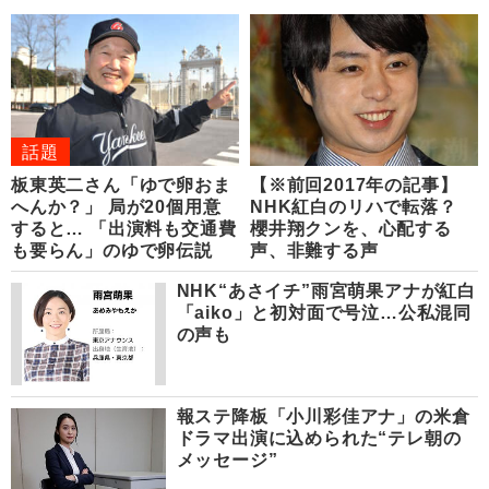
話題
板東英二さん「ゆで卵おま
【※前回2017年の記事】
へんか？」 局が20個用意
NHK紅白のリハで転落？
すると… 「出演料も交通費
櫻井翔クンを、心配する
も要らん」のゆで卵伝説
声、非難する声
NHK“あさイチ”雨宮萌果アナが紅白
「aiko」と初対面で号泣…公私混同
の声も
報ステ降板「小川彩佳アナ」の米倉
ドラマ出演に込められた“テレ朝の
メッセージ”