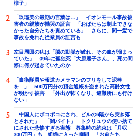
様子」
「玖瑠美の最期の言葉は…」 イオンモール事故被
害者の親族が慟哭の証言 「おばたちは制止できな
かった自分たちを責めている」 さらに、間一髪で
事故を免れた従業員の証言も
左目周囲の痣は「脳の動脈が破れ、その血が溜まっ
ていた」 09年に孤独死「大原麗子さん」、死の間
際に何が起きていたのか
「自衛隊員や報道カメラマンのフリをして泥棒
を…」 500万円分の預金通帳を盗まれた高齢女性
が明かす被害 「外出が怖くなり、避難所にも行け
ない」
「中国人にボコボコにされ、ビルの6階から突き落
とされた」 「闇バイト」 トクリュウの使い捨て
にされた悲惨すぎる実態 募集時の約束は「月収
300万円」も、組織に入った瞬間、「お前たち