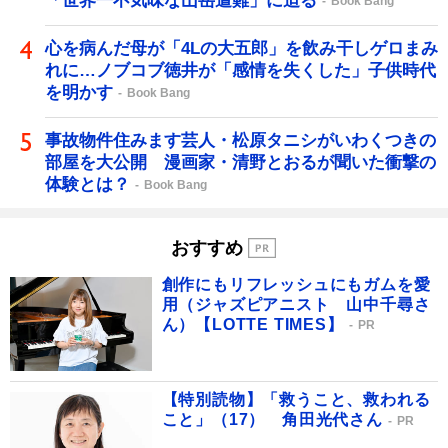
「世界一不気味な山岳遭難」に迫る
Book Bang
心を病んだ母が「4Lの大五郎」を飲み干しゲロまみ
れに…ノブコブ徳井が「感情を失くした」子供時代
を明かす
Book Bang
事故物件住みます芸人・松原タニシがいわくつきの
部屋を大公開 漫画家・清野とおるが聞いた衝撃の
体験とは？
Book Bang
おすすめ
創作にもリフレッシュにもガムを愛
用（ジャズピアニスト 山中千尋さ
ん）【LOTTE TIMES】
PR
【特別読物】「救うこと、救われる
こと」（17） 角田光代さん
PR