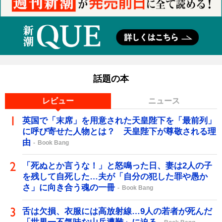
話題の本
レビュー
ニュース
英国で「末席」を用意された天皇陛下を「最前列」
に呼び寄せた人物とは？ 天皇陛下が尊敬される理
由
Book Bang
「死ぬとか言うな！」と怒鳴った日、妻は2人の子
を残して自死した…夫が「自分の犯した罪や愚か
さ」に向き合う魂の一冊
Book Bang
舌は欠損、衣服には高放射線…9人の若者が死んだ