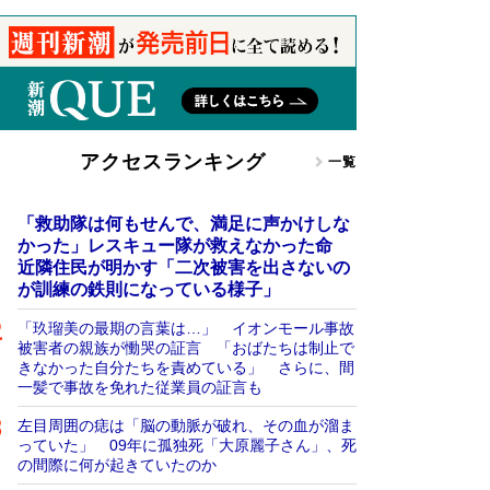
アクセスランキング
一覧
「救助隊は何もせんで、満足に声かけしな
かった」レスキュー隊が救えなかった命
近隣住民が明かす「二次被害を出さないの
が訓練の鉄則になっている様子」
「玖瑠美の最期の言葉は…」 イオンモール事故
被害者の親族が慟哭の証言 「おばたちは制止で
きなかった自分たちを責めている」 さらに、間
一髪で事故を免れた従業員の証言も
左目周囲の痣は「脳の動脈が破れ、その血が溜ま
っていた」 09年に孤独死「大原麗子さん」、死
の間際に何が起きていたのか