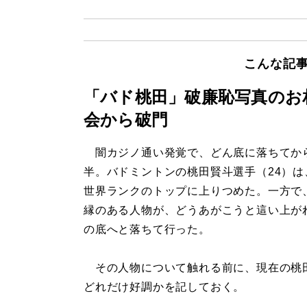
こんな記
「バド桃田」破廉恥写真のお
会から破門
闇カジノ通い発覚で、どん底に落ちてか
半。バドミントンの桃田賢斗選手（24）は
世界ランクのトップに上りつめた。一方で
縁のある人物が、どうあがこうと這い上が
の底へと落ちて行った。
その人物について触れる前に、現在の桃
どれだけ好調かを記しておく。