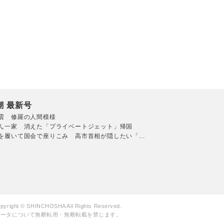
潮 最新号
震 修羅の人間模様
ん一家 消えた「プライベートジェット」帰国
を履いて国会で座りこみ 高市首相が隠したい「...
pyright © SHINCHOSHA All Rights Reserved.
データについて無断転用・無断転載を禁じます。