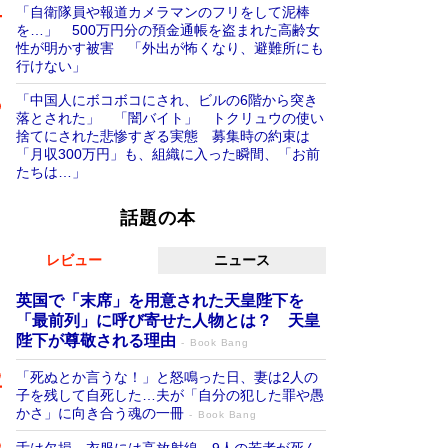
「自衛隊員や報道カメラマンのフリをして泥棒
を…」 500万円分の預金通帳を盗まれた高齢女
性が明かす被害 「外出が怖くなり、避難所にも
行けない」
「中国人にボコボコにされ、ビルの6階から突き
落とされた」 「闇バイト」 トクリュウの使い
捨てにされた悲惨すぎる実態 募集時の約束は
「月収300万円」も、組織に入った瞬間、「お前
たちは…」
話題の本
レビュー
ニュース
英国で「末席」を用意された天皇陛下を
「最前列」に呼び寄せた人物とは？ 天皇
陛下が尊敬される理由
Book Bang
「死ぬとか言うな！」と怒鳴った日、妻は2人の
子を残して自死した…夫が「自分の犯した罪や愚
かさ」に向き合う魂の一冊
Book Bang
舌は欠損、衣服には高放射線…9人の若者が死ん