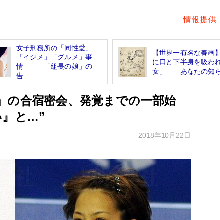
情報提供
女子刑務所の「同性愛」
【世界一有名な春画
「イジメ」「グルメ」事
に口と下半身を吸わ
情 ――「組長の娘」の
女」――あなたの知らな
告...
」の合宿密会、発覚までの一部始
』と…”
2018年10月22日