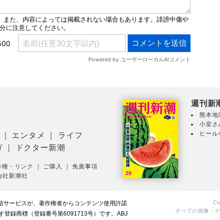
週刊新
熊本地
小室さ
ヒール
｜
エンタメ
｜
ライフ
ガ
｜
ドクター新潮
作権・リンク
｜
ご購入
｜
免責事項
会社新潮社
Co
配信サービスが、著作権者からコンテンツ使用許諾
すべての画像・
録商標（登録番号第6091713号）です。ABJ