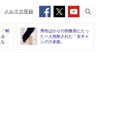
メルマガ登録
】「蛸
男性ばかりの刑務所にたっ
れる
た一人拘留された「女ギャ
...
ングの末路」