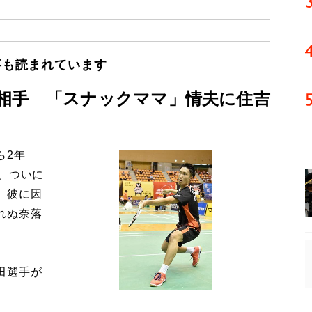
事も読まれています
相手 「スナックママ」情夫に住吉
ら2年
、ついに
、彼に因
れぬ奈落
田選手が