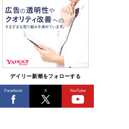
家・阿刀田高さんが、ひとり暮らしの生活を明か
す
Book Bang
和田秀樹の70代、80代向け新書がベスト3を独
占 上半期1位にも選出［新書ベストセラー］
Book Bang
デイリー新潮をフォローする
Facebook
X
YouTube