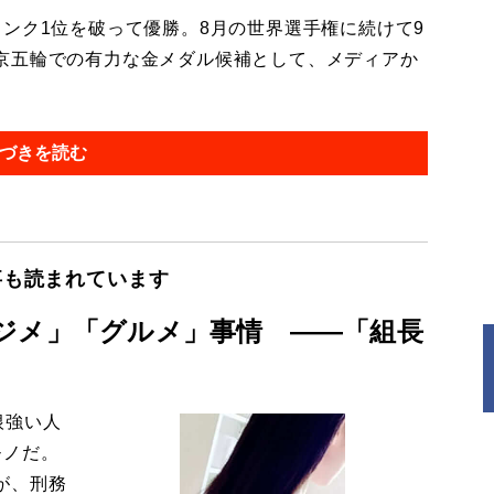
ンク1位を破って優勝。8月の世界選手権に続けて9
京五輪での有力な金メダル候補として、メディアか
づきを読む
事も読まれています
ジメ」「グルメ」事情 ――「組長
根強い人
モノだ。
が、刑務