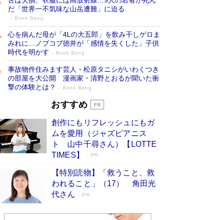
だ「世界一不気味な山岳遭難」に迫る
Book Bang
心を病んだ母が「4Lの大五郎」を飲み干しゲロま
みれに…ノブコブ徳井が「感情を失くした」子供
時代を明かす
Book Bang
事故物件住みます芸人・松原タニシがいわくつき
の部屋を大公開 漫画家・清野とおるが聞いた衝
撃の体験とは？
Book Bang
追悼・東野圭吾さん 週間ベストセラーラ
おすすめ
ンキングに『容疑者Xの献身』『白夜行』
創作にもリフレッシュにもガ
など代表作が並ぶ［文庫ベストセラー］
ムを愛用（ジャズピアニス
Book Bang
ト 山中千尋さん）【LOTTE
73歳でも働くしかない 「老後レス時代」に交通
TIMES】
PR
誘導員の独白が話題
Book Bang
【特別読物】「救うこと、救
竹内由恵の前に現れた「テレビ観ないんだよね
われること」（17） 角田光
ぇ」という男性…夫を選んでテレ朝退社したワケ
代さん
PR
Book Bang
「なんで？ そんな馬鹿な……」90歳になった作