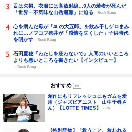
舌は欠損、衣服には高放射線…9人の若者が死んだ
「世界一不気味な山岳遭難」に迫る
Book Bang
心を病んだ母が「4Lの大五郎」を飲み干しゲロまみ
れに…ノブコブ徳井が「感情を失くした」子供時代
を明かす
Book Bang
石田夏穂『わたしを庇わないで』人間のいいところ
よりも悪いところを書きたい【インタビュー】
Book Bang
おすすめ
創作にもリフレッシュにもガムを愛
用（ジャズピアニスト 山中千尋さ
ん）【LOTTE TIMES】
PR
【特別読物】「救うこと、救われる