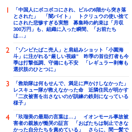
「中国人にボコボコにされ、ビルの6階から突き落
とされた」 「闇バイト」 トクリュウの使い捨て
にされた悲惨すぎる実態 募集時の約束は「月収
300万円」も、組織に入った瞬間、「お前たち
は…」
「ゾンビたばこ売人」と肩組みショット「小園海
斗」に注がれる“厳しい視線” 昨季の首位打者も今
季は打撃低調、守備にも不安 「レギュラー剥奪も
選択肢のひとつに」
「救助隊は何もせんで、満足に声かけしなかった」
レスキュー隊が救えなかった命 近隣住民が明かす
「二次被害を出さないのが訓練の鉄則になっている
様子」
「玖瑠美の最期の言葉は…」 イオンモール事故被
害者の親族が慟哭の証言 「おばたちは制止できな
かった自分たちを責めている」 さらに、間一髪で