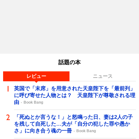
話題の本
レビュー
ニュース
英国で「末席」を用意された天皇陛下を「最前列」
に呼び寄せた人物とは？ 天皇陛下が尊敬される理
由
Book Bang
「死ぬとか言うな！」と怒鳴った日、妻は2人の子
を残して自死した…夫が「自分の犯した罪や愚か
さ」に向き合う魂の一冊
Book Bang