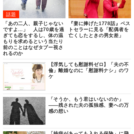
話題
「あの二人、親子じゃない
『妻に捧げた1778話』ベス
ですよ…」 人は70歳を過
トセラーに見る「配偶者を
ぎても恋をするし、体の温
亡くしたときの男女差」
もりを求めるという当たり
前のことはなぜタブー視さ
れるのか
【浮気しても慰謝料ゼロ】「夫の不
倫」離婚なのに「慰謝料ナシ」のワ
ケ
「そうか、もう君はいないのか」
――残された夫の孤独感、妻への万
感の想い
「持病があっても入れる保険」に飛