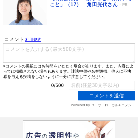
こと」（17） 角田光代さん
PR