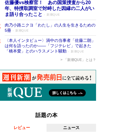
佐藤優vs検察官！ あの国策捜査から20
年、特捜取調室で対峙した因縁の二人がい
ま語り合ったこと
新潮QUE
肉乃小路ニクヨ「わたし」の人生を生きるための
5冊
新潮QUE
〈本人インタビュー〉渦中の当事者「佐藤二朗」
は何を語ったのか――「フジテレビ」で起きた
「橋本愛」とのハラスメント騒動
新潮QUE
「新潮QUE」とは？
話題の本
レビュー
ニュース