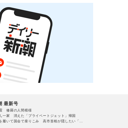
潮 最新号
震 修羅の人間模様
ん一家 消えた「プライベートジェット」帰国
を履いて国会で座りこみ 高市首相が隠したい「...