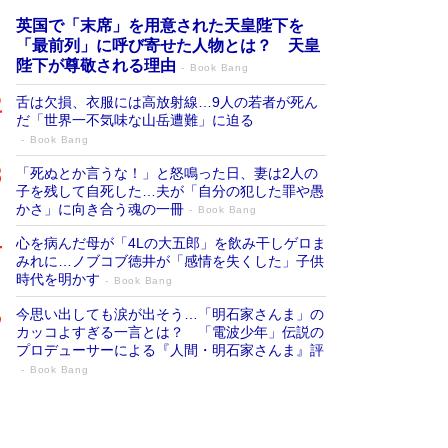
英国で「末席」を用意された天皇陛下を
「最前列」に呼び寄せた人物とは？ 天皇
陛下が尊敬される理由
Book Bang
舌は欠損、衣服には高放射線…9人の若者が死ん
だ「世界一不気味な山岳遭難」に迫る
Book Bang
「死ぬとか言うな！」と怒鳴った日、妻は2人の
子を残して自死した…夫が「自分の犯した罪や愚
かさ」に向き合う魂の一冊
Book Bang
心を病んだ母が「4Lの大五郎」を飲み干しゲロま
みれに…ノブコブ徳井が「感情を失くした」子供
時代を明かす
Book Bang
今思い出しても涙が出そう…「明石家さんま」の
カッコよすぎる一言とは？ 「電波少年」伝説の
プロデューサーによる『人間・明石家さんま』評
Book Bang
「宇宙兄弟」最終46巻がベストセラー1
位 宇宙開発への関心を押し上げた18年の
物語に幕 特装版には「宇宙で描かれたマ