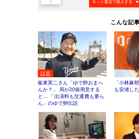
ネット書店で購入する
こんな記
話題
板東英二さん「ゆで卵おまへ
「小林麻
んか？」 局が20個用意する
も安堵し
と… 「出演料も交通費も要ら
ん」のゆで卵伝説