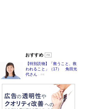
ンガ」も収録
Book Bang
美輪明宏 晩年の回答を集めた『ほほえんで生き
るための人生相談』がランクイン［エンターテイ
メントベストセラー］
Book Bang
「『火垂るの墓』は、大嘘である」原作者が抱き
続けた“自責の念”とは…「自己憐憫は描きたくな
い」監督が徹底的にこだわったこと（後編） #
戦争の記憶
Book Bang
入社10年目にして最下位の営業がトップに大逆
おすすめ
転 上司の“意外な一言”から生まれた「雑談のテ
クニック」とは
Book Bang
【特別読物】「救うこと、救
皇室はなぜ世界から尊敬されているのか？ 「天
われること」（17） 角田光
皇陛下はお元気でおられるか」がサウジ国王の第
代さん
PR
一声になる理由
Book Bang