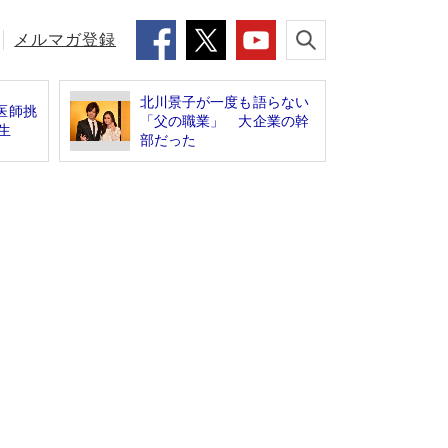
メルマガ登録
北川景子が一度も語らない
医師挑
「父の職業」 大企業の幹
生
部だった