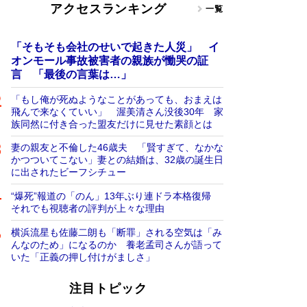
アクセスランキング
一覧
「そもそも会社のせいで起きた人災」 イ
オンモール事故被害者の親族が慟哭の証
言 「最後の言葉は…」
「もし俺が死ぬようなことがあっても、おまえは
飛んで来なくていい」 渥美清さん没後30年 家
族同然に付き合った盟友だけに見せた素顔とは
妻の親友と不倫した46歳夫 「賢すぎて、なかな
かつついてこない」妻との結婚は、32歳の誕生日
に出されたビーフシチュー
“爆死”報道の「のん」13年ぶり連ドラ本格復帰
それでも視聴者の評判が上々な理由
横浜流星も佐藤二朗も「断罪」される空気は「み
んなのため」になるのか 養老孟司さんが語って
いた「正義の押し付けがましさ」
注目トピック