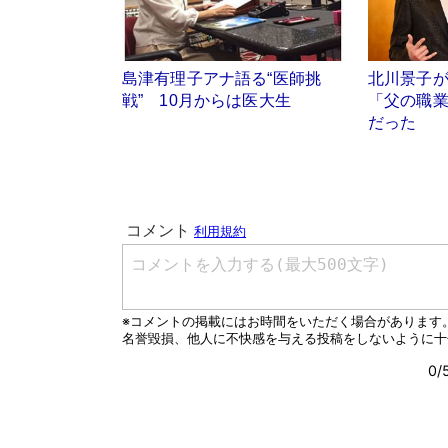
島津有理子アナ語る“医師挑
北川景子
戦” 10月からは医大生
「父の職
だった