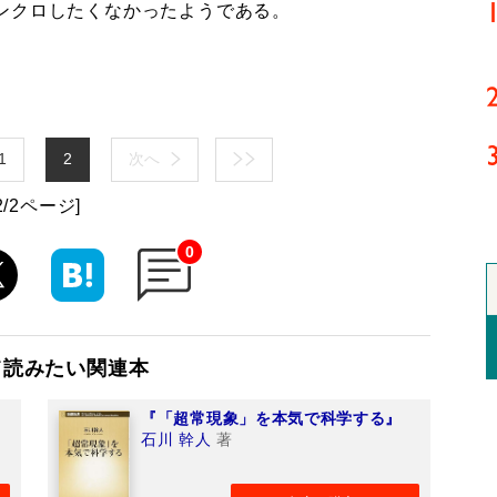
ンクロしたくなかったようである。
1
2
次へ
2/2ページ]
0
て読みたい関連本
『「超常現象」を本気で科学する』
石川 幹人
著