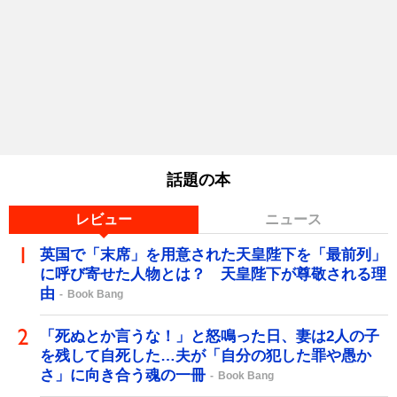
話題の本
レビュー
ニュース
英国で「末席」を用意された天皇陛下を「最前列」
に呼び寄せた人物とは？ 天皇陛下が尊敬される理
由
Book Bang
「死ぬとか言うな！」と怒鳴った日、妻は2人の子
を残して自死した…夫が「自分の犯した罪や愚か
さ」に向き合う魂の一冊
Book Bang