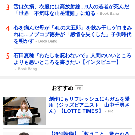
舌は欠損、衣服には高放射線…9人の若者が死んだ
「世界一不気味な山岳遭難」に迫る
Book Bang
心を病んだ母が「4Lの大五郎」を飲み干しゲロまみ
れに…ノブコブ徳井が「感情を失くした」子供時代
を明かす
Book Bang
石田夏穂『わたしを庇わないで』人間のいいところ
よりも悪いところを書きたい【インタビュー】
Book Bang
おすすめ
創作にもリフレッシュにもガムを愛
用（ジャズピアニスト 山中千尋さ
ん）【LOTTE TIMES】
PR
【特別読物】「救うこと、救われる