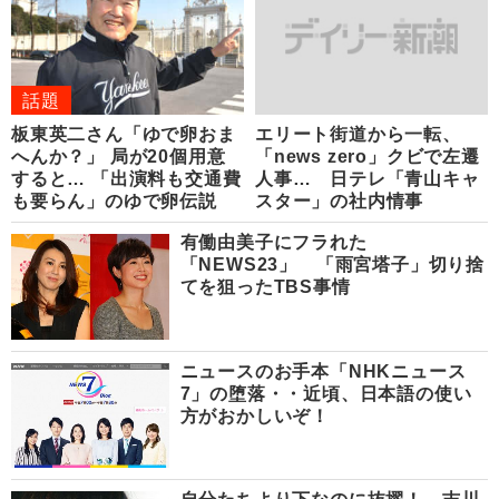
話題
板東英二さん「ゆで卵おま
エリート街道から一転、
へんか？」 局が20個用意
「news zero」クビで左遷
すると… 「出演料も交通費
人事… 日テレ「青山キャ
も要らん」のゆで卵伝説
スター」の社内情事
有働由美子にフラれた
「NEWS23」 「雨宮塔子」切り捨
てを狙ったTBS事情
ニュースのお手本「NHKニュース
7」の堕落・・近頃、日本語の使い
方がおかしいぞ！