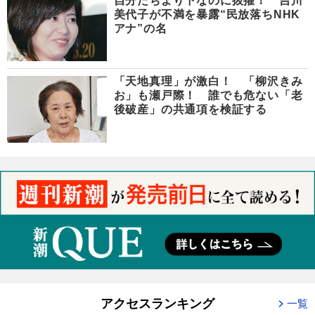
自分たちより下なのに抜擢！ 吉川
美代子が不満を暴露“民放落ちNHK
アナ”の名
「天地真理」が激白！ 「柳沢きみ
お」も瀬戸際！ 誰でも危ない「老
後破産」の共通項を検証する
アクセスランキング
一覧