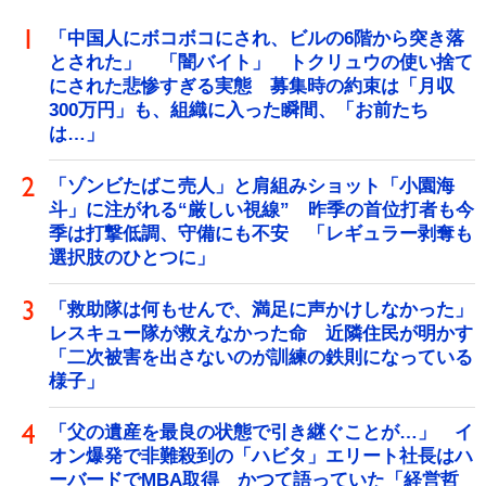
「中国人にボコボコにされ、ビルの6階から突き落
とされた」 「闇バイト」 トクリュウの使い捨て
にされた悲惨すぎる実態 募集時の約束は「月収
300万円」も、組織に入った瞬間、「お前たち
は…」
「ゾンビたばこ売人」と肩組みショット「小園海
斗」に注がれる“厳しい視線” 昨季の首位打者も今
季は打撃低調、守備にも不安 「レギュラー剥奪も
選択肢のひとつに」
「救助隊は何もせんで、満足に声かけしなかった」
レスキュー隊が救えなかった命 近隣住民が明かす
「二次被害を出さないのが訓練の鉄則になっている
様子」
「父の遺産を最良の状態で引き継ぐことが…」 イ
オン爆発で非難殺到の「ハビタ」エリート社長はハ
ーバードでMBA取得 かつて語っていた「経営哲