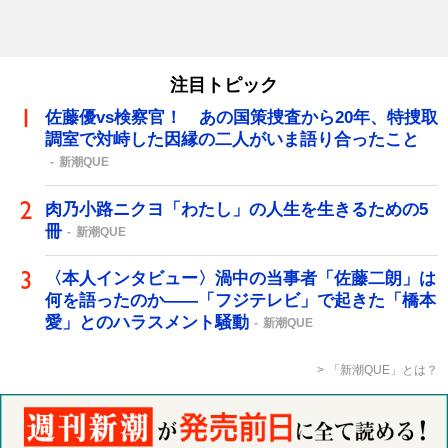
注目トピック
佐藤優vs検察官！ あの国策捜査から20年、特捜取
調室で対峙した因縁の二人がいま語り合ったこと
新潮QUE
肉乃小路ニクヨ「わたし」の人生を生きるための5
冊
新潮QUE
〈本人インタビュー〉渦中の当事者「佐藤二朗」は
何を語ったのか――「フジテレビ」で起きた「橋本
愛」とのハラスメント騒動
新潮QUE
「新潮QUE」とは？