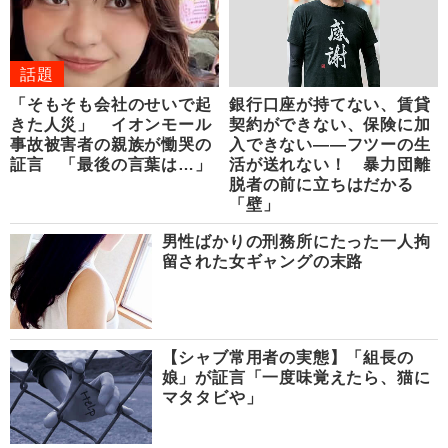
話題
「そもそも会社のせいで起
銀行口座が持てない、賃貸
きた人災」 イオンモール
契約ができない、保険に加
事故被害者の親族が慟哭の
入できない――フツーの生
証言 「最後の言葉は…」
活が送れない！ 暴力団離
脱者の前に立ちはだかる
「壁」
男性ばかりの刑務所にたった一人拘
留された女ギャングの末路
【シャブ常用者の実態】「組長の
娘」が証言「一度味覚えたら、猫に
マタタビや」