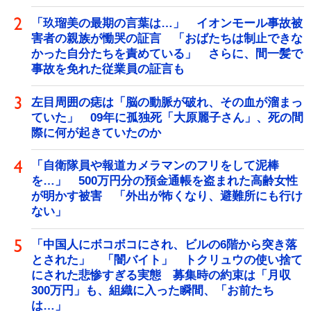
「玖瑠美の最期の言葉は…」 イオンモール事故被
害者の親族が慟哭の証言 「おばたちは制止できな
かった自分たちを責めている」 さらに、間一髪で
事故を免れた従業員の証言も
左目周囲の痣は「脳の動脈が破れ、その血が溜まっ
ていた」 09年に孤独死「大原麗子さん」、死の間
際に何が起きていたのか
「自衛隊員や報道カメラマンのフリをして泥棒
を…」 500万円分の預金通帳を盗まれた高齢女性
が明かす被害 「外出が怖くなり、避難所にも行け
ない」
「中国人にボコボコにされ、ビルの6階から突き落
とされた」 「闇バイト」 トクリュウの使い捨て
にされた悲惨すぎる実態 募集時の約束は「月収
300万円」も、組織に入った瞬間、「お前たち
は…」