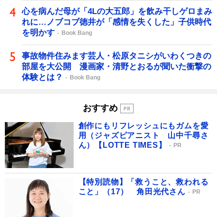
心を病んだ母が「4Lの大五郎」を飲み干しゲロまみ
れに…ノブコブ徳井が「感情を失くした」子供時代
を明かす
Book Bang
事故物件住みます芸人・松原タニシがいわくつきの
部屋を大公開 漫画家・清野とおるが聞いた衝撃の
体験とは？
Book Bang
おすすめ
創作にもリフレッシュにもガムを愛
用（ジャズピアニスト 山中千尋さ
ん）【LOTTE TIMES】
PR
【特別読物】「救うこと、救われる
こと」（17） 角田光代さん
PR