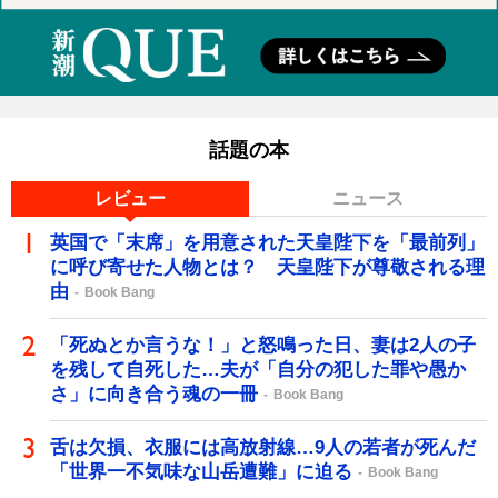
話題の本
レビュー
ニュース
英国で「末席」を用意された天皇陛下を「最前列」
に呼び寄せた人物とは？ 天皇陛下が尊敬される理
由
Book Bang
「死ぬとか言うな！」と怒鳴った日、妻は2人の子
を残して自死した…夫が「自分の犯した罪や愚か
さ」に向き合う魂の一冊
Book Bang
舌は欠損、衣服には高放射線…9人の若者が死んだ
「世界一不気味な山岳遭難」に迫る
Book Bang