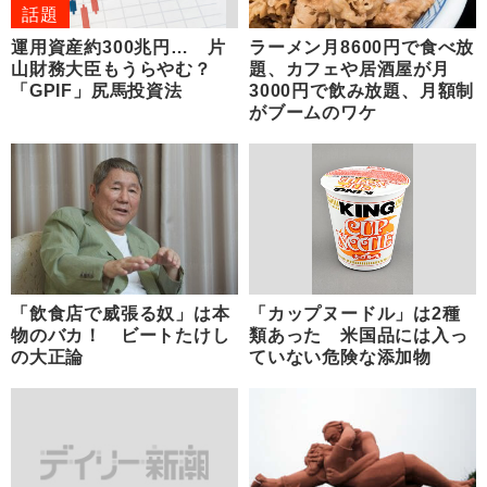
話題
運用資産約300兆円… 片
ラーメン月8600円で食べ放
山財務大臣もうらやむ？
題、カフェや居酒屋が月
「GPIF」尻馬投資法
3000円で飲み放題、月額制
がブームのワケ
「飲食店で威張る奴」は本
「カップヌードル」は2種
物のバカ！ ビートたけし
類あった 米国品には入っ
の大正論
ていない危険な添加物