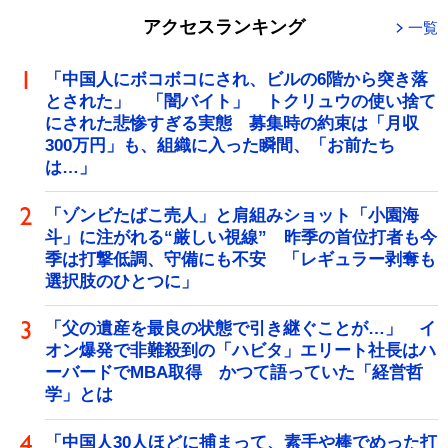
アクセスランキング
一覧
「中国人にボコボコにされ、ビルの6階から突き落
とされた」 「闇バイト」 トクリュウの使い捨て
にされた悲惨すぎる実態 募集時の約束は「月収
300万円」も、組織に入った瞬間、「お前たち
は…」
「ゾンビたばこ売人」と肩組みショット「小園海
斗」に注がれる“厳しい視線” 昨季の首位打者も今
季は打撃低調、守備にも不安 「レギュラー剥奪も
選択肢のひとつに」
「父の遺産を最良の状態で引き継ぐことが…」 イ
オン爆発で非難殺到の「ハビタ」エリート社長はハ
ーバードでMBA取得 かつて語っていた「経営哲
学」とは
「中国人30人ほどに捕まって、素手や棒でめった打