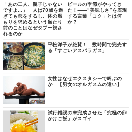
「あの二人、親子じゃない
ビールの季節がやってき
ですよ…」 人は70歳を過
た！――“美味しさ”を表現
ぎても恋をするし、体の温
する言葉「コク」とは何
もりを求めるという当たり
か？
前のことはなぜタブー視さ
れるのか
平松洋子が絶賛！ 数時間で完売す
る「すごいアスパラガス」
女性はなぜエクスタシーで叫ぶの
か 【男女のオルガスムの違い】
試行錯誤の末完成させた「究極の卵
かけご飯」がスゴイ