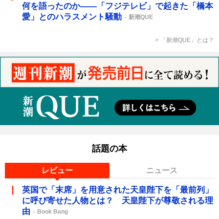
何を語ったのか――「フジテレビ」で起きた「橋本
愛」とのハラスメント騒動
新潮QUE
「新潮QUE」とは？
話題の本
レビュー
ニュース
英国で「末席」を用意された天皇陛下を「最前列」
に呼び寄せた人物とは？ 天皇陛下が尊敬される理
由
Book Bang