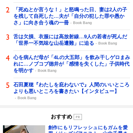
「死ぬとか言うな！」と怒鳴った日、妻は2人の子
を残して自死した…夫が「自分の犯した罪や愚か
さ」に向き合う魂の一冊
Book Bang
舌は欠損、衣服には高放射線…9人の若者が死んだ
「世界一不気味な山岳遭難」に迫る
Book Bang
心を病んだ母が「4Lの大五郎」を飲み干しゲロまみ
れに…ノブコブ徳井が「感情を失くした」子供時代
を明かす
Book Bang
石田夏穂『わたしを庇わないで』人間のいいところ
よりも悪いところを書きたい【インタビュー】
Book Bang
おすすめ
創作にもリフレッシュにもガムを愛