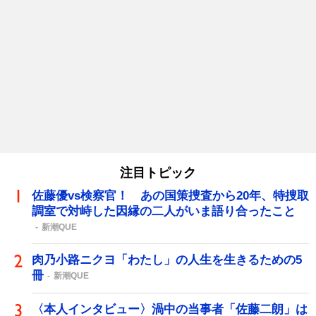
注目トピック
佐藤優vs検察官！ あの国策捜査から20年、特捜取
調室で対峙した因縁の二人がいま語り合ったこと
新潮QUE
肉乃小路ニクヨ「わたし」の人生を生きるための5
冊
新潮QUE
〈本人インタビュー〉渦中の当事者「佐藤二朗」は