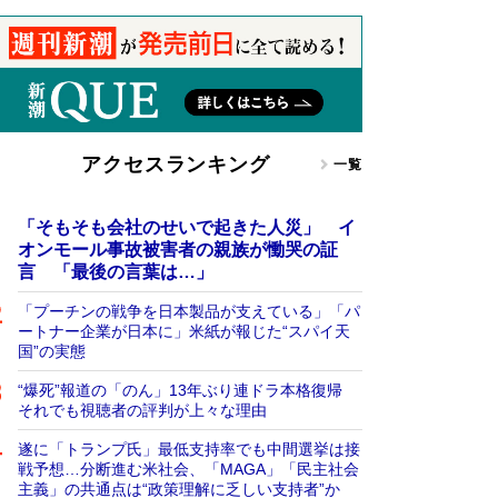
アクセスランキング
一覧
「そもそも会社のせいで起きた人災」 イ
オンモール事故被害者の親族が慟哭の証
言 「最後の言葉は…」
「プーチンの戦争を日本製品が支えている」「パ
ートナー企業が日本に」米紙が報じた“スパイ天
国”の実態
“爆死”報道の「のん」13年ぶり連ドラ本格復帰
それでも視聴者の評判が上々な理由
遂に「トランプ氏」最低支持率でも中間選挙は接
戦予想…分断進む米社会、「MAGA」「民主社会
主義」の共通点は“政策理解に乏しい支持者”か