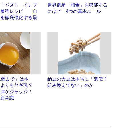
材「ベスト・イレブ
世界遺産「和食」を堪能する
る最強レシピ 「自
には？ 4つの基本ルール
」を徹底強化する最
1個まで」は本
納豆の大豆は本当に「遺伝子
乳よりもヤギ乳？
組み換えでない」のか
秋津がジャッジ！
の新常識