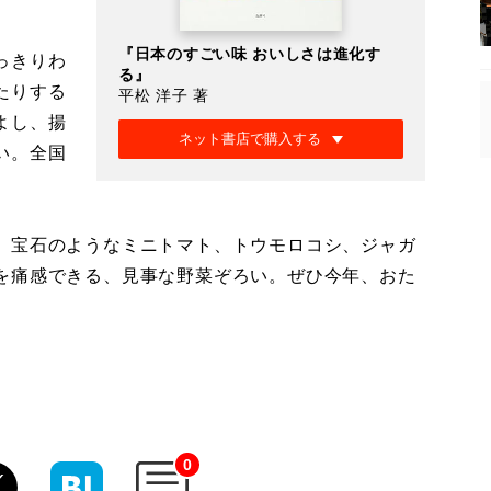
『日本のすごい味 おいしさは進化す
っきりわ
る』
たりする
平松 洋子 著
よし、揚
ネット書店で購入する
い。全国
、宝石のようなミニトマト、トウモロコシ、ジャガ
を痛感できる、見事な野菜ぞろい。ぜひ今年、おた
0