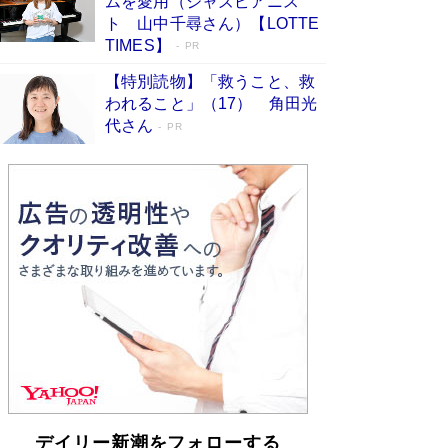
ムを愛用（ジャズピアニス
「不意に涙が出そうに…」高嶋政伸が明かし
ト 山中千尋さん）【LOTTE
た“13歳の娘を暴行する役”への葛藤 インティマ
TIMES】
PR
シーコーディネーターに支えられたNHK『大奥』
の裏側
Book Bang
【特別読物】「救うこと、救
われること」（17） 角田光
代さん
PR
デイリー新潮をフォローする