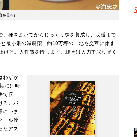
真を見る
）
で、種をまいてからじっくり株を養成し、収穫まで
料と最小限の減農薬、約10万坪の土地を交互に休ま
て上げる。人件費を惜しまず、雑草は人力で取り除く
はわずか
盛期には時
手で収
ける。パ
畑にいま
クール便
ったアス