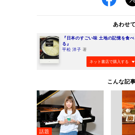
あわせ
『日本のすごい味 土地の記憶を食べ
る』
平松 洋子
著
ネット書店で購入する
こんな記
話題