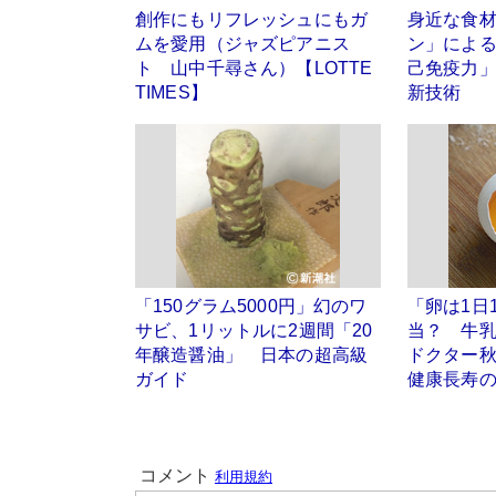
創作にもリフレッシュにもガ
身近な食
ムを愛用（ジャズピアニス
ン」によ
ト 山中千尋さん）【LOTTE
己免疫力
TIMES】
新技術
「150グラム5000円」幻のワ
「卵は1日
サビ、1リットルに2週間「20
当？ 牛
年醸造醤油」 日本の超高級
ドクター
ガイド
健康長寿