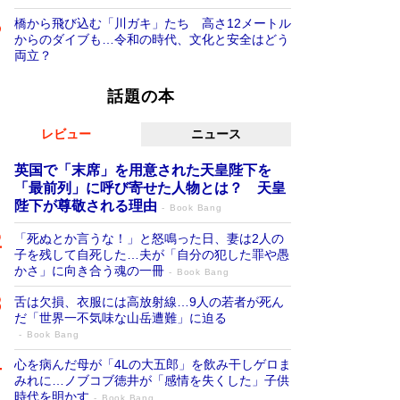
橋から飛び込む「川ガキ」たち 高さ12メートル
からのダイブも…令和の時代、文化と安全はどう
両立？
話題の本
レビュー
ニュース
英国で「末席」を用意された天皇陛下を
「最前列」に呼び寄せた人物とは？ 天皇
陛下が尊敬される理由
Book Bang
「死ぬとか言うな！」と怒鳴った日、妻は2人の
子を残して自死した…夫が「自分の犯した罪や愚
かさ」に向き合う魂の一冊
Book Bang
舌は欠損、衣服には高放射線…9人の若者が死ん
だ「世界一不気味な山岳遭難」に迫る
Book Bang
心を病んだ母が「4Lの大五郎」を飲み干しゲロま
みれに…ノブコブ徳井が「感情を失くした」子供
時代を明かす
Book Bang