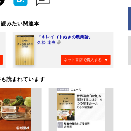
て読みたい関連本
『キレイゴトぬきの農業論』
久松 達央
著
ネット書店で購入する
事も読まれています