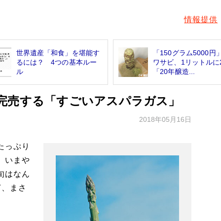
情報提供
世界遺産「和食」を堪能す
「150グラム5000円
るには？ 4つの基本ルー
ワサビ、1リットルに
ル
「20年醸造...
完売する「すごいアスパラガス」
2018年05月16日
たっぷり
。いまや
旬はなん
ぎ、まさ