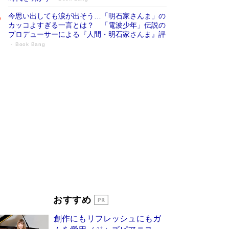
今思い出しても涙が出そう…「明石家さんま」の
カッコよすぎる一言とは？ 「電波少年」伝説の
プロデューサーによる『人間・明石家さんま』評
Book Bang
「叱って伸びるやつは、褒めたらもっと伸
びる」俳優・高嶋政伸が家族に教わっ
た“人を育てるコツ”…芸への考え方を明か
す
Book Bang
「『火垂るの墓』は、大嘘である」原作者が抱き
続けた“自責の念”とは…「自己憐憫は描きたくな
い」監督が徹底的にこだわったこと（後編） #
戦争の記憶
Book Bang
美輪明宏 晩年の回答を集めた『ほほえんで生き
るための人生相談』がランクイン［エンターテイ
メントベストセラー］
Book Bang
「宇宙兄弟」最終46巻がベストセラー1位 宇宙
おすすめ
開発への関心を押し上げた18年の物語に幕 特装
版には「宇宙で描かれたマンガ」も収録
創作にもリフレッシュにもガ
Book Bang