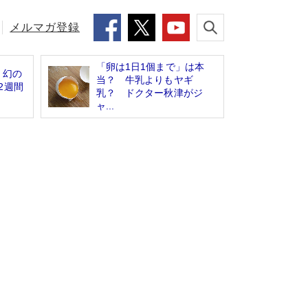
メルマガ登録
「卵は1日1個まで」は本
」幻の
当？ 牛乳よりもヤギ
2週間
乳？ ドクター秋津がジ
ャ...