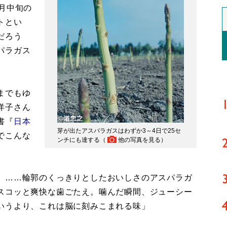
月中旬の
トとい
だろう
パラガス
までもゆ
洋子さん
書『
日本
芽が出たアスパラガスはわずか3～4日で25セ
でこんな
ンチにも達する（
他の写真を見る
）
。……輪郭のくっきりとしたおいしさのアスパラガ
スコッと爽快な歯ごたえ。噛んだ瞬間、ジューシー
いうより、これは脳に刻みこまれる味」