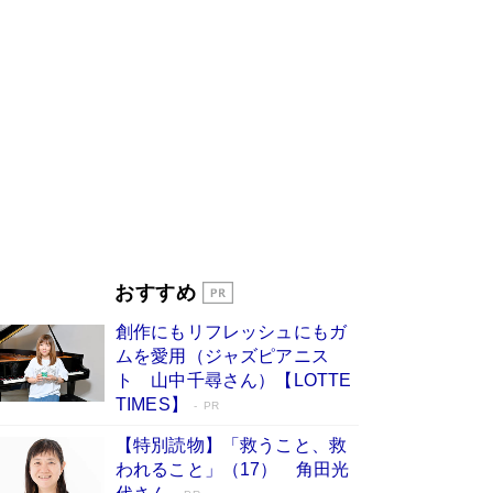
びる」俳優・高嶋政伸が家族に教わっ
た“人を育てるコツ”…芸への考え方を明か
す
Book Bang
「『火垂るの墓』は、大嘘である」原作者が抱き
続けた“自責の念”とは…「自己憐憫は描きたくな
い」監督が徹底的にこだわったこと（後編） #
戦争の記憶
Book Bang
美輪明宏 晩年の回答を集めた『ほほえんで生き
るための人生相談』がランクイン［エンターテイ
メントベストセラー］
Book Bang
「宇宙兄弟」最終46巻がベストセラー1位 宇宙
おすすめ
開発への関心を押し上げた18年の物語に幕 特装
版には「宇宙で描かれたマンガ」も収録
創作にもリフレッシュにもガ
Book Bang
ムを愛用（ジャズピアニス
「不意に涙が出そうに…」高嶋政伸が明かし
ト 山中千尋さん）【LOTTE
た“13歳の娘を暴行する役”への葛藤 インティマ
TIMES】
PR
シーコーディネーターに支えられたNHK『大奥』
の裏側
Book Bang
【特別読物】「救うこと、救
われること」（17） 角田光