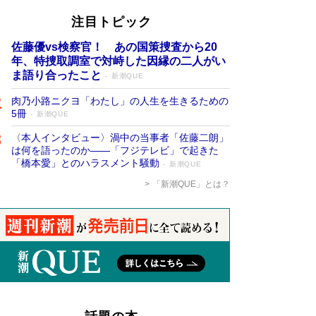
注目トピック
佐藤優vs検察官！ あの国策捜査から20
年、特捜取調室で対峙した因縁の二人がい
ま語り合ったこと
新潮QUE
肉乃小路ニクヨ「わたし」の人生を生きるための
5冊
新潮QUE
〈本人インタビュー〉渦中の当事者「佐藤二朗」
は何を語ったのか――「フジテレビ」で起きた
「橋本愛」とのハラスメント騒動
新潮QUE
「新潮QUE」とは？