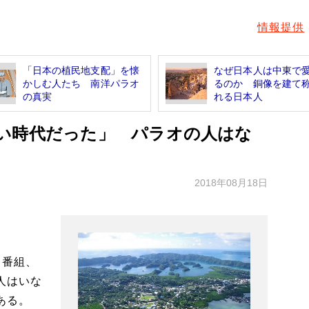
情報提供
「日本の植民地支配」を懐
なぜ日本人は中東で
かしむ人たち 南洋パラオ
るのか 銅像を建て
の真実
れる日本人
い時代だった」 パラオの人はな
2018年08月18日
、番組、
人はいな
ある。