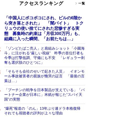
アクセスランキング
一覧
「中国人にボコボコにされ、ビルの6階か
ら突き落とされた」 「闇バイト」 トク
リュウの使い捨てにされた悲惨すぎる実
態 募集時の約束は「月収300万円」も、
組織に入った瞬間、「お前たちは…」
「ゾンビたばこ売人」と肩組みショット「小園海
斗」に注がれる“厳しい視線” 昨季の首位打者も
今季は打撃低調、守備にも不安 「レギュラー剥
奪も選択肢のひとつに」
「そもそも会社のせいで起きた人災」 イオンモ
ール事故被害者の親族が慟哭の証言 「最後の言
葉は…」
「プーチンの戦争を日本製品が支えている」「パ
ートナー企業が日本に」米紙が報じた“スパイ天
国”の実態
“爆死”報道の「のん」13年ぶり連ドラ本格復帰
それでも視聴者の評判が上々な理由