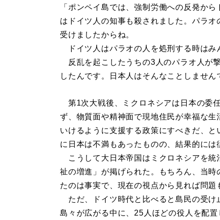
「ポンペイ島では、強制労働への反発から
はドイツ人の知事も殺されました。パラオ
受けましたからね。
ドイツ人はパラオの人を処刑する時はみ
反乱を起こしたうちの3人のパラオ人が撃
したんです。日本人はそんなことしません
第1次大戦後、ミクロネシアは日本の委任
ず、物質面や精神面で現地住民が幸福な生
いけるように支援する政策にすべきだ、と
に日本は不満もあったものの、結果的には
こうして大日本帝国はミクロネシアを統
祉の増進」が掲げられた。もちろん、当時
たのは事実で、現在の視点から見れば問題
ただ、ドイツ時代と比べると島民の受け止
島々が広がる中に、25人ほどの役人を配置