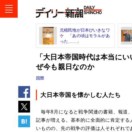
元植民地が日本びいきなワ
ケ 「あの頃はモラルがあ
った……」
「大日本帝国時代は本当にい
ぜ今も親日なのか
国際
大日本帝国を懐かしむ人たち
毎年8月になると戦争関連の書籍、報道
記事が増える。基本的に全面的に肯定する
いものの、先の戦争の評価は人それぞれで