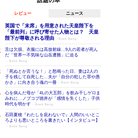
話題の本
レビュー
ニュース
英国で「末席」を用意された天皇陛下を
「最前列」に呼び寄せた人物とは？ 天皇
陛下が尊敬される理由
Book Bang
舌は欠損、衣服には高放射線…9人の若者が死ん
だ「世界一不気味な山岳遭難」に迫る
Book Bang
「死ぬとか言うな！」と怒鳴った日、妻は2人の
子を残して自死した…夫が「自分の犯した罪や愚
かさ」に向き合う魂の一冊
Book Bang
心を病んだ母が「4Lの大五郎」を飲み干しゲロま
みれに…ノブコブ徳井が「感情を失くした」子供
時代を明かす
Book Bang
石田夏穂『わたしを庇わないで』人間のいいとこ
ろよりも悪いところを書きたい【インタビュー】
Book Bang
「叱って伸びるやつは、褒めたらもっと伸