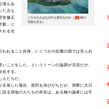
立場もあ
った点も
歴史修正
パラオの人はなぜ今も親日なのか（
他の
写真を見る
）
史観」と
される光
行われること自体、いくつかの近隣の国では見られ
悪いことをした」というトーンの論調が主流だが、
存在する。
む人たちだ。
が主張した場合、批判を浴びがちだが、実際に大日
に語る現地の人たちの存在は、ある種の論者には不