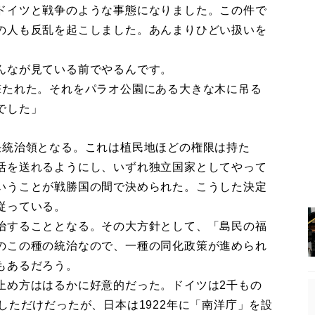
ドイツと戦争のような事態になりました。この件で
の人も反乱を起こしました。あんまりひどい扱いを
んなが見ている前でやるんです。
たれた。それをパラオ公園にある大きな木に吊る
でした」
統治領となる。これは植民地ほどの権限は持た
活を送れるようにし、いずれ独立国家としてやって
いうことが戦勝国の間で決められた。こうした決定
従っている。
治することとなる。その大方針として、「島民の福
のこの種の統治なので、一種の同化政策が進められ
もあるだろう。
め方ははるかに好意的だった。ドイツは2千もの
しただけだったが、日本は1922年に「南洋庁」を設