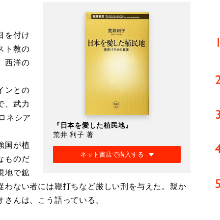
目を付け
スト教の
、西洋の
インとの
で、武力
ロネシア
『日本を愛した植民地』
荒井 利子 著
強国が植
ネット書店で購入する
なものだ
現地で鉱
従わない者には鞭打ちなど厳しい刑を与えた。親か
オさんは、こう語っている。