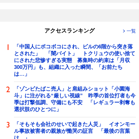
アクセスランキング
一覧
「中国人にボコボコにされ、ビルの6階から突き落
とされた」 「闇バイト」 トクリュウの使い捨て
にされた悲惨すぎる実態 募集時の約束は「月収
300万円」も、組織に入った瞬間、「お前たち
は…」
「ゾンビたばこ売人」と肩組みショット「小園海
斗」に注がれる“厳しい視線” 昨季の首位打者も今
季は打撃低調、守備にも不安 「レギュラー剥奪も
選択肢のひとつに」
「そもそも会社のせいで起きた人災」 イオンモー
ル事故被害者の親族が慟哭の証言 「最後の言葉
は…」