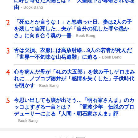
に呼び寄せた人物とは？ 天皇陛下が尊敬される理
由
Book Bang
「死ぬとか言うな！」と怒鳴った日、妻は2人の子
を残して自死した…夫が「自分の犯した罪や愚か
さ」に向き合う魂の一冊
Book Bang
舌は欠損、衣服には高放射線…9人の若者が死んだ
「世界一不気味な山岳遭難」に迫る
Book Bang
心を病んだ母が「4Lの大五郎」を飲み干しゲロまみ
れに…ノブコブ徳井が「感情を失くした」子供時代
を明かす
Book Bang
今思い出しても涙が出そう…「明石家さんま」のカ
ッコよすぎる一言とは？ 「電波少年」伝説のプロ
デューサーによる『人間・明石家さんま』評
Book Bang