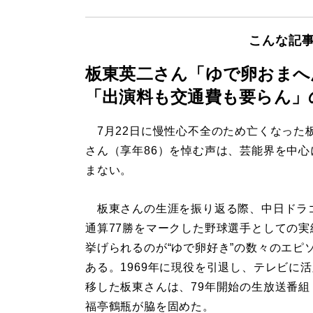
こんな記
板東英二さん「ゆで卵おまへ
「出演料も交通費も要らん」
7月22日に慢性心不全のため亡くなった
さん（享年86）を悼む声は、芸能界を中心
まない。
板東さんの生涯を振り返る際、中日ドラ
通算77勝をマークした野球選手としての実
挙げられるのが“ゆで卵好き”の数々のエピ
ある。1969年に現役を引退し、テレビに
移した板東さんは、79年開始の生放送番組
福亭鶴瓶が脇を固めた。