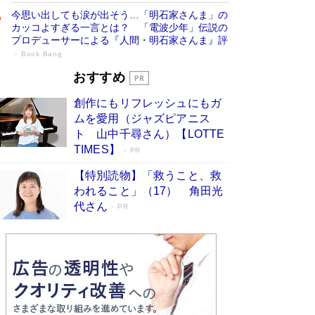
今思い出しても涙が出そう…「明石家さんま」の
カッコよすぎる一言とは？ 「電波少年」伝説の
プロデューサーによる『人間・明石家さんま』評
Book Bang
「宇宙兄弟」最終46巻がベストセラー1
おすすめ
位 宇宙開発への関心を押し上げた18年の
創作にもリフレッシュにもガ
物語に幕 特装版には「宇宙で描かれたマ
ムを愛用（ジャズピアニス
ンガ」も収録
Book Bang
ト 山中千尋さん）【LOTTE
美輪明宏 晩年の回答を集めた『ほほえんで生き
TIMES】
PR
るための人生相談』がランクイン［エンターテイ
メントベストセラー］
Book Bang
【特別読物】「救うこと、救
われること」（17） 角田光
「『火垂るの墓』は、大嘘である」原作者が抱き
代さん
続けた“自責の念”とは…「自己憐憫は描きたくな
PR
い」監督が徹底的にこだわったこと（後編） #
戦争の記憶
Book Bang
「叱って伸びるやつは、褒めたらもっと伸びる」
俳優・高嶋政伸が家族に教わった“人を育てるコ
ツ”…芸への考え方を明かす
Book Bang
東野圭吾、伊坂幸太郎の人気シリーズ最新作どち