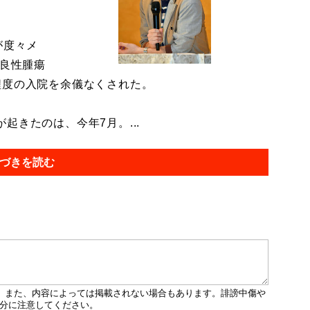
。
が度々メ
に良性腫瘍
程度の入院を余儀なくされた。
きたのは、今年7月。...
づきを読む