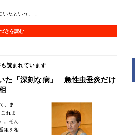
たという。...
づきを読む
事も読まれています
いた「深刻な病」 急性虫垂炎だけ
相
して、ま
、これま
）。そん
番組を相