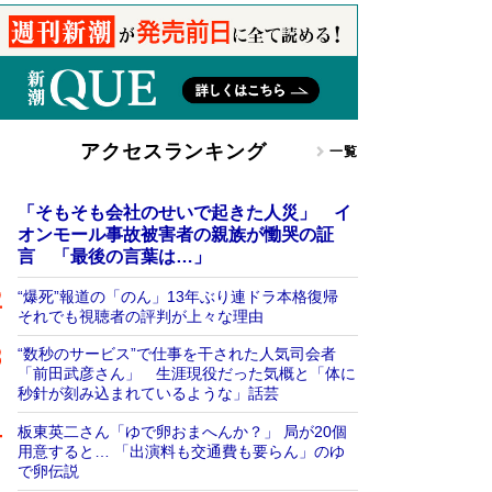
アクセスランキング
一覧
「そもそも会社のせいで起きた人災」 イ
オンモール事故被害者の親族が慟哭の証
言 「最後の言葉は…」
“爆死”報道の「のん」13年ぶり連ドラ本格復帰
それでも視聴者の評判が上々な理由
“数秒のサービス”で仕事を干された人気司会者
「前田武彦さん」 生涯現役だった気概と「体に
秒針が刻み込まれているような」話芸
板東英二さん「ゆで卵おまへんか？」 局が20個
用意すると… 「出演料も交通費も要らん」のゆ
で卵伝説