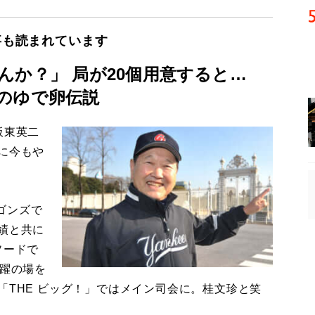
事も読まれています
んか？」 局が20個用意すると…
のゆで卵伝説
板東英二
に今もや
ゴンズで
績と共に
ソードで
活躍の場を
「THE ビッグ！」ではメイン司会に。桂文珍と笑