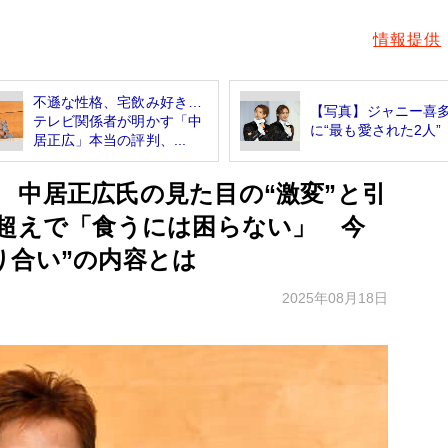
情報提供
不遜な性格、宅飲み好き…
【写真】ジャニー喜
テレビ関係者が明かす「中
に“最も愛された2人”
居正広」本当の評判、...
 中居正広氏の見た目の“激変”と引
円超えで「食うには困らない」 今
り合い”の内容とは
2025年08月18日