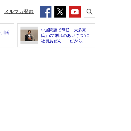
メルマガ登録
中居問題で辞任「大多亮
多川氏
氏」の“別れのあいさつ”に
社員あぜん 「だから...