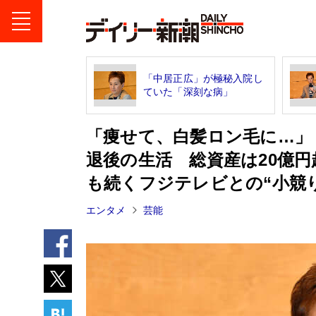
「中居正広」が極秘入院し
ていた「深刻な病」
「痩せて、白髪ロン毛に…」
退後の生活 総資産は20億
も続くフジテレビとの“小競
エンタメ
芸能