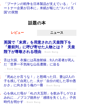
「プーチンの戦争を日本製品が支えている」「パ
ートナー企業が日本に」米紙が報じた“スパイ天
国”の実態
話題の本
レビュー
ニュース
英国で「末席」を用意された天皇陛下を
「最前列」に呼び寄せた人物とは？ 天皇
陛下が尊敬される理由
Book Bang
舌は欠損、衣服には高放射線…9人の若者が死ん
だ「世界一不気味な山岳遭難」に迫る
Book Bang
「死ぬとか言うな！」と怒鳴った日、妻は2人の
子を残して自死した…夫が「自分の犯した罪や愚
かさ」に向き合う魂の一冊
Book Bang
心を病んだ母が「4Lの大五郎」を飲み干しゲロま
みれに…ノブコブ徳井が「感情を失くした」子供
時代を明かす
Book Bang