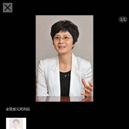
1/1
金賢姫元死刑囚