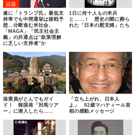
話題
遂に「トランプ氏」最低支
1日に何十人もの米兵
持率でも中間選挙は接戦予
と……！ 歴史の闇に葬ら
想…分断進む米社会、
れた「日本の慰安婦」たち
「MAGA」「民主社会主
義」の共通点は“政策理解
に乏しい支持者”か
添乗員がとんでもガイ
「立ち上がれ、日本人
ド！ 韓国発「対馬ツア
よ」 92歳マハティール首
ー」に潜入したら……
相の感動メッセージ