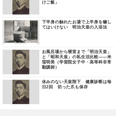
けご飯」
下半身の触れたお湯で上半身を穢し
てはいけない 明治天皇の入浴法
お風呂場から寝室まで「明治天皇」
と「昭和天皇」の私生活比較――米
窪明美（学習院女子中・高等科非常
勤講師）
休みのない天皇陛下 健康診断は毎
日2回 切った爪も保存