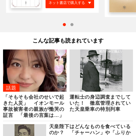
ネット書店で購入する
こんな記事も読まれています
話題
「そもそも会社のせいで起
運転士の身辺調査までして
きた人災」 イオンモール
いた！ 徹底管理されてい
事故被害者の親族が慟哭の
た天皇乗車の特別列車
証言 「最後の言葉は…」
天皇陛下はどんなものを食べている
のか？ 「チャーハン」や「ふりか