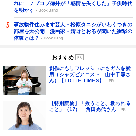
れに…ノブコブ徳井が「感情を失くした」子供時代
を明かす
Book Bang
事故物件住みます芸人・松原タニシがいわくつきの
部屋を大公開 漫画家・清野とおるが聞いた衝撃の
体験とは？
Book Bang
おすすめ
創作にもリフレッシュにもガムを愛
用（ジャズピアニスト 山中千尋さ
ん）【LOTTE TIMES】
PR
【特別読物】「救うこと、救われる
こと」（17） 角田光代さん
PR