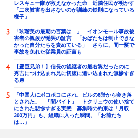
レスキュー隊が救えなかった命 近隣住民が明かす
「二次被害を出さないのが訓練の鉄則になっている
様子」
「玖瑠美の最期の言葉は…」 イオンモール事故被
害者の親族が慟哭の証言 「おばたちは制止できな
かった自分たちを責めている」 さらに、間一髪で
事故を免れた従業員の証言も
【豊臣兄弟！】信長の後継者の最右翼だったのに
秀吉につけ込まれ兄に切腹に追い込まれた無惨すぎ
る弟
「中国人にボコボコにされ、ビルの6階から突き落
とされた」 「闇バイト」 トクリュウの使い捨て
にされた悲惨すぎる実態 募集時の約束は「月収
300万円」も、組織に入った瞬間、「お前たち
は…」