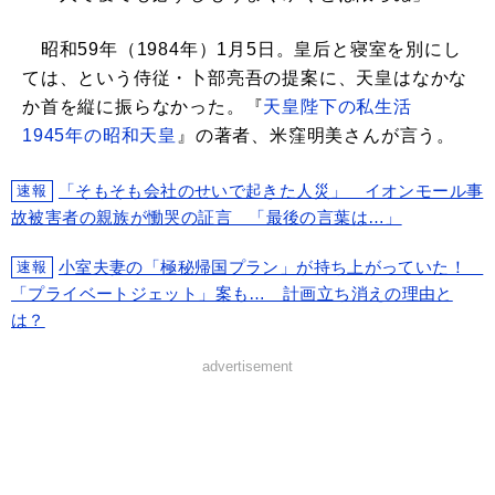
昭和59年（1984年）1月5日。皇后と寝室を別にし
ては、という侍従・卜部亮吾の提案に、天皇はなかな
か首を縦に振らなかった。『
天皇陛下の私生活
1945年の昭和天皇
』の著者、米窪明美さんが言う。
「そもそも会社のせいで起きた人災」 イオンモール事
速報
故被害者の親族が慟哭の証言 「最後の言葉は…」
小室夫妻の「極秘帰国プラン」が持ち上がっていた！
速報
「プライベートジェット」案も… 計画立ち消えの理由と
は？
advertisement