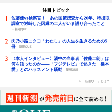
注目トピック
佐藤優vs検察官！ あの国策捜査から20年、特捜取
調室で対峙した因縁の二人がいま語り合ったこと
新潮QUE
肉乃小路ニクヨ「わたし」の人生を生きるための5
冊
新潮QUE
〈本人インタビュー〉渦中の当事者「佐藤二朗」は
何を語ったのか――「フジテレビ」で起きた「橋本
愛」とのハラスメント騒動
新潮QUE
「新潮QUE」とは？