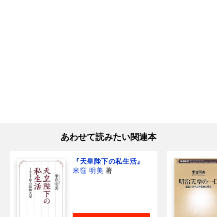
あわせて読みたい関連本
『天皇陛下の私生活』
米窪 明美
著