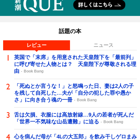
話題の本
レビュー
ニュース
英国で「末席」を用意された天皇陛下を「最前列」
に呼び寄せた人物とは？ 天皇陛下が尊敬される理
由
Book Bang
「死ぬとか言うな！」と怒鳴った日、妻は2人の子
を残して自死した…夫が「自分の犯した罪や愚か
さ」に向き合う魂の一冊
Book Bang
舌は欠損、衣服には高放射線…9人の若者が死んだ
「世界一不気味な山岳遭難」に迫る
Book Bang
心を病んだ母が「4Lの大五郎」を飲み干しゲロまみ