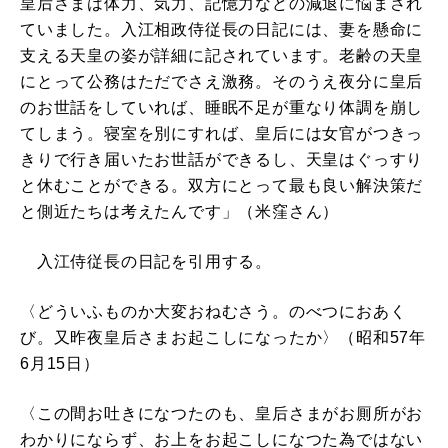
皇后さまは体力、気力、記憶力などの減退に悩まされ
ていました。入江相政侍従長の日記には、妻を懸命に
支える天皇の姿が詳細に記されています。老齢の天皇
にとって公務はただでさえ激務。そのうえ夜分に皇后
のお世話をしていれば、睡眠不足が重なり体調を崩し
てしまう。寝室を別にすれば、皇后には女官がつきっ
きりで行き届いたお世話ができるし、天皇はぐっすり
と休むことができる。双方にとって最も良い解決策だ
と側近たちは考えたんです」（米窪さん）
入江侍従長の日記を引用する。
〈どういふものか大変おねむさう。のべつにおあく
び。又昨夜皇后さまお起こしになったか〉（昭和57年
6月15日）
〈この間お吐きになつたのも、皇后さまがお厠所がお
わかりにならず、お上をお起こしになつた為ではない