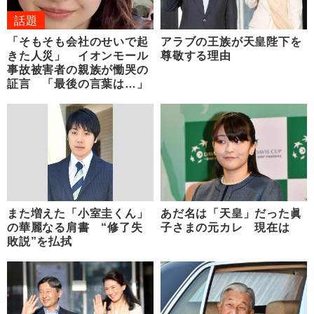
話題
「そもそも会社のせいで起
アラブの王族が天皇陛下を
きた人災」 イオンモール
尊敬する理由
事故被害者の親族が慟哭の
証言 「最後の言葉は…」
また増えた「小室圭くん」
あだ名は「天皇」だった眞
の華麗なる肩書 “修了失
子さまの元カレ 現在は
敗説”を払拭