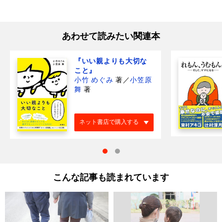
あわせて読みたい関連本
『いい親よりも大切な
こと』
小竹 めぐみ
著
／
小笠原
舞
著
ネット書店で購入する
こんな記事も読まれています