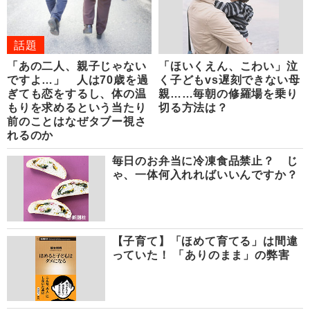
話題
「あの二人、親子じゃない
「ほいくえん、こわい」泣
ですよ…」 人は70歳を過
く子どもvs遅刻できない母
ぎても恋をするし、体の温
親……毎朝の修羅場を乗り
もりを求めるという当たり
切る方法は？
前のことはなぜタブー視さ
れるのか
毎日のお弁当に冷凍食品禁止？ じ
ゃ、一体何入れればいいんですか？
【子育て】「ほめて育てる」は間違
っていた！ 「ありのまま」の弊害