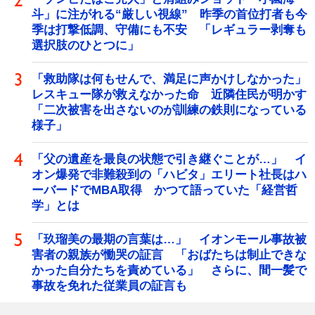
斗」に注がれる“厳しい視線” 昨季の首位打者も今
季は打撃低調、守備にも不安 「レギュラー剥奪も
選択肢のひとつに」
「救助隊は何もせんで、満足に声かけしなかった」
レスキュー隊が救えなかった命 近隣住民が明かす
「二次被害を出さないのが訓練の鉄則になっている
様子」
「父の遺産を最良の状態で引き継ぐことが…」 イ
オン爆発で非難殺到の「ハビタ」エリート社長はハ
ーバードでMBA取得 かつて語っていた「経営哲
学」とは
「玖瑠美の最期の言葉は…」 イオンモール事故被
害者の親族が慟哭の証言 「おばたちは制止できな
かった自分たちを責めている」 さらに、間一髪で
事故を免れた従業員の証言も