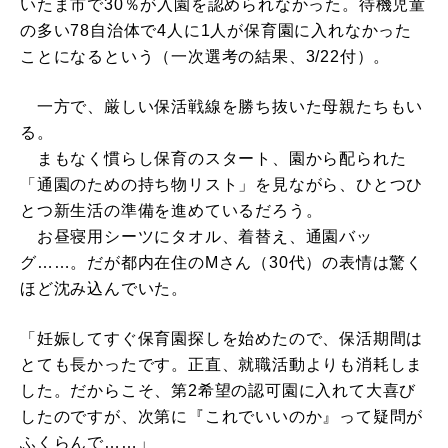
いたま市で30％が入園を認められなかった。待機児童
の多い78自治体で4人に1人が保育園に入れなかった
ことになるという（一次選考の結果、3/22付）。
一方で、厳しい保活戦線を勝ち抜いた母親たちもい
る。
まもなく慣らし保育のスタート、園から配られた
「通園のための持ち物リスト」を見ながら、ひとつひ
とつ新生活の準備を進めているだろう。
お昼寝用シーツにタオル、着替え、通園バッ
グ……。だが都内在住のMさん（30代）の表情は驚く
ほど沈み込んでいた。
「妊娠してすぐ保育園探しを始めたので、保活期間は
とても長かったです。正直、就職活動よりも消耗しま
した。だからこそ、第2希望の認可園に入れて大喜び
したのですが、次第に『これでいいのか』って疑問が
ふくらんで……」