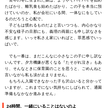
「去年の冬に生まれた娘は、ようやくハイハイを始め
たばかり、離乳食も始めたばかり。この子を本当に預
けていいのか、私が会社にいる間、一体なにをしてい
るのだろうと心配で。
子どもは慣れるものだよと言いつつも、内心かなり
不安な様子の旦那にも、義理の両親にも申し訳なさを
感じます。いっそ私さえ家にいればと、罪悪感でいっ
ぱいで。
でも一番は、まだこんなに小さなこの子に申し訳な
いんです。夕方機嫌が悪くなる『たそがれ泣き』もあ
り、そんなときに保育園のことを思うと、ごめんねと
言いながら私も涙が止まりません。
もちろん入園できなかった子も沢山いると分かって
いますが、これまでにない気持ちにしばられて、通園
準備もなかなか進みません」
24時間、一緒にいることはないのよ