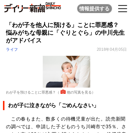
情報提供する
「わが子を他人に預ける」ことに罪悪感？
悩みがちな母親に「ぐりとぐら」の中川先生
がアドバイス
ライフ
2018年04月05日
わが子を預けることに罪悪感？（
他の写真を見る
）
わが子に泣きながら「ごめんなさい」
この春もまた、数多くの待機児童が出た。読売新聞
の調べでは、申請した子どものうち川崎市で35％、さ