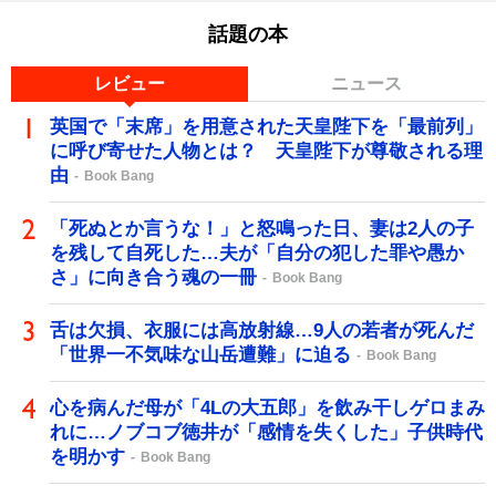
話題の本
レビュー
ニュース
英国で「末席」を用意された天皇陛下を「最前列」
に呼び寄せた人物とは？ 天皇陛下が尊敬される理
由
Book Bang
「死ぬとか言うな！」と怒鳴った日、妻は2人の子
を残して自死した…夫が「自分の犯した罪や愚か
さ」に向き合う魂の一冊
Book Bang
舌は欠損、衣服には高放射線…9人の若者が死んだ
「世界一不気味な山岳遭難」に迫る
Book Bang
心を病んだ母が「4Lの大五郎」を飲み干しゲロまみ
れに…ノブコブ徳井が「感情を失くした」子供時代
を明かす
Book Bang