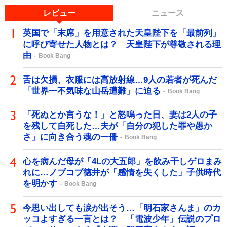
レビュー
ニュース
英国で「末席」を用意された天皇陛下を「最前列」
に呼び寄せた人物とは？ 天皇陛下が尊敬される理
由
Book Bang
舌は欠損、衣服には高放射線…9人の若者が死んだ
「世界一不気味な山岳遭難」に迫る
Book Bang
「死ぬとか言うな！」と怒鳴った日、妻は2人の子
を残して自死した…夫が「自分の犯した罪や愚か
さ」に向き合う魂の一冊
Book Bang
心を病んだ母が「4Lの大五郎」を飲み干しゲロまみ
れに…ノブコブ徳井が「感情を失くした」子供時代
を明かす
Book Bang
今思い出しても涙が出そう…「明石家さんま」のカ
ッコよすぎる一言とは？ 「電波少年」伝説のプロ