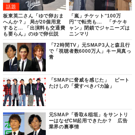
話題
板東英二さん「ゆで卵おま
「嵐」チケット“100万
へんか？」 局が20個用意
円”で転売も… 「チケキ
すると… 「出演料も交通費
ャン」閉鎖でジャニーズは
も要らん」のゆで卵伝説
ニンマリ
「72時間TV」元SMAP3人と森且行
で「視聴者数6000万人」キー局真っ
青
「SMAPに脅威を感じた」 ビート
たけしの「愛すべきバカ論」
元SMAP「香取&稲垣」をサントリ
ーはなぜCM起用できたか？ 広告
業界の裏事情