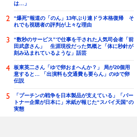
は…」
“爆死”報道の「のん」13年ぶり連ドラ本格復帰 そ
れでも視聴者の評判が上々な理由
“数秒のサービス”で仕事を干された人気司会者「前
田武彦さん」 生涯現役だった気概と「体に秒針が
刻み込まれているような」話芸
板東英二さん「ゆで卵おまへんか？」 局が20個用
意すると… 「出演料も交通費も要らん」のゆで卵
伝説
「プーチンの戦争を日本製品が支えている」「パー
トナー企業が日本に」米紙が報じた“スパイ天国”の
実態