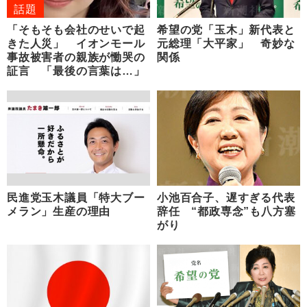
話題
「そもそも会社のせいで起
希望の党「玉木」新代表と
きた人災」 イオンモール
元総理「大平家」 奇妙な
事故被害者の親族が慟哭の
関係
証言 「最後の言葉は…」
民進党玉木議員「特大ブー
小池百合子、遅すぎる代表
メラン」生産の理由
辞任 “都政専念”も八方塞
がり