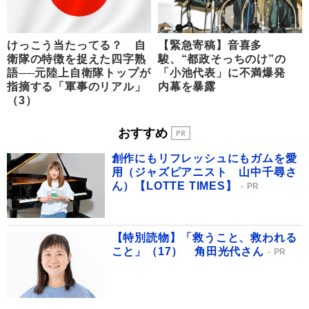
けっこう当たってる？ 自
【緊急寄稿】音喜多
衛隊の特徴を捉えた四字熟
駿、“都政そっちのけ”の
語──元陸上自衛隊トップが
「小池代表」に不満爆発
指摘する「軍事のリアル」
内幕を暴露
（3）
おすすめ
創作にもリフレッシュにもガムを愛
用（ジャズピアニスト 山中千尋さ
ん）【LOTTE TIMES】
PR
【特別読物】「救うこと、救われる
こと」（17） 角田光代さん
PR