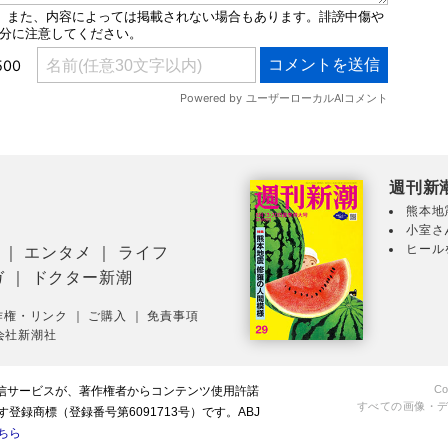
週刊新
熊本地
小室さ
ヒール
｜
エンタメ
｜
ライフ
ガ
｜
ドクター新潮
作権・リンク
｜
ご購入
｜
免責事項
会社新潮社
Co
配信サービスが、著作権者からコンテンツ使用許諾
すべての画像・
録商標（登録番号第6091713号）です。ABJ
ちら