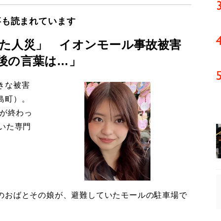
事も読まれています
た人災」 イオンモール事故被害
後の言葉は…」
きな被害
島町）。
導が終わっ
いた専門
のおばとその娘が、避難していたモールの駐車場で