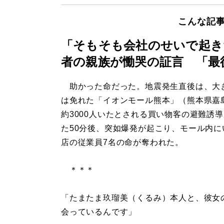
こんな記
「そもそも会社のせいで起き
者の親族が慟哭の証言 「最
助かった命だった。地震発生直後は、大
は免れた「イオンモール熊本」（熊本県嘉
約3000人いたとされる買い物客の避難誘
た50分後、突如爆発が起こり、モール内に
店の従業員7名の命が奪われた。
＊＊＊
「たまたま玖瑠美（くるみ）本人と、彼女
会っているんです」