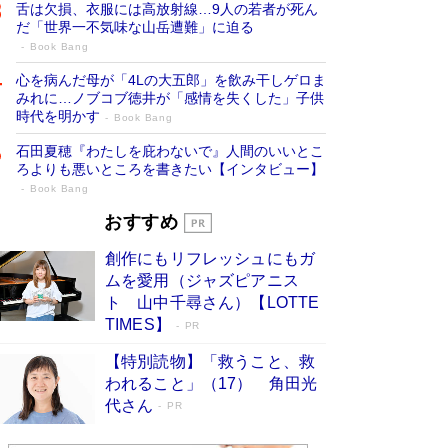
舌は欠損、衣服には高放射線…9人の若者が死ん
だ「世界一不気味な山岳遭難」に迫る
Book Bang
心を病んだ母が「4Lの大五郎」を飲み干しゲロま
みれに…ノブコブ徳井が「感情を失くした」子供
時代を明かす
Book Bang
石田夏穂『わたしを庇わないで』人間のいいとこ
ろよりも悪いところを書きたい【インタビュー】
Book Bang
73歳でも働くしかない 「老後レス時代」
おすすめ
に交通誘導員の独白が話題
Book Bang
創作にもリフレッシュにもガ
「なんで？ そんな馬鹿な……」90歳になった作
ムを愛用（ジャズピアニス
家・阿刀田高さんが、ひとり暮らしの生活を明か
ト 山中千尋さん）【LOTTE
す
Book Bang
TIMES】
PR
追悼・東野圭吾さん 週間ベストセラーランキン
【特別読物】「救うこと、救
グに『容疑者Xの献身』『白夜行』など代表作が
われること」（17） 角田光
並ぶ［文庫ベストセラー］
Book Bang
代さん
PR
和田秀樹の70代、80代向け新書がベスト3を独
占 上半期1位にも選出［新書ベストセラー］