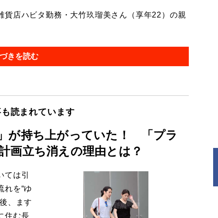
貨店ハビタ勤務・大竹玖瑠美さん（享年22）の親
づきを読む
事も読まれています
」が持ち上がっていた！ 「プラ
計画立ち消えの理由とは？
いては引
流れを“ゆ
今後、ます
に住む長