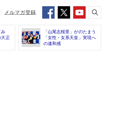
メルマガ登録
てみ
「山尾志桜里」がのたまう
の大正
「女性・女系天皇」実現へ
の違和感