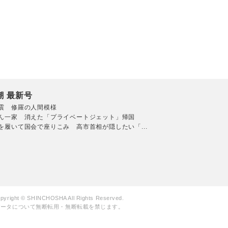
潮 最新号
震 修羅の人間模様
ん一家 消えた「プライベートジェット」帰国
を履いて国会で座りこみ 高市首相が隠したい「...
pyright © SHINCHOSHA All Rights Reserved.
データについて無断転用・無断転載を禁じます。