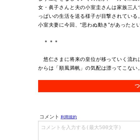
女・眞子さんと夫の小室圭さんは家族三人
っぱいの生活を送る様子が目撃されている
小室夫妻に今回、“思わぬ動き”があったと
＊＊＊
悠仁さまに将来の皇位が移っていく流れは
からは「順風満帆」の気配は漂ってこない。.
つ