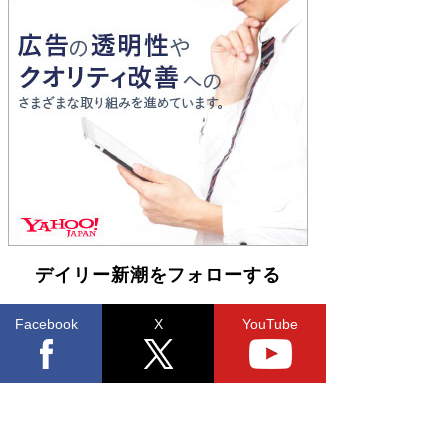
Book Bang
「『火垂るの墓』は、大嘘である」原作者が抱き
続けた“自責の念”とは…「自己憐憫は描きたくな
い」監督が徹底的にこだわったこと（後編） #
戦争の記憶
Book Bang
デイリー新潮をフォローする
Facebook
X
YouTube