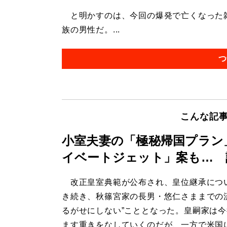
と明かすのは、今回の爆発で亡くなった雑
族の男性だ。...
つ
こんな記
小室夫妻の「極秘帰国プラン
イベートジェット」案も… 
改正皇室典範が公布され、皇位継承につ
き続き、秋篠宮家の長男・悠仁さままでの
るがせにしない”こととなった。皇嗣家は
ます重きをなしていくのだが、一方で米国