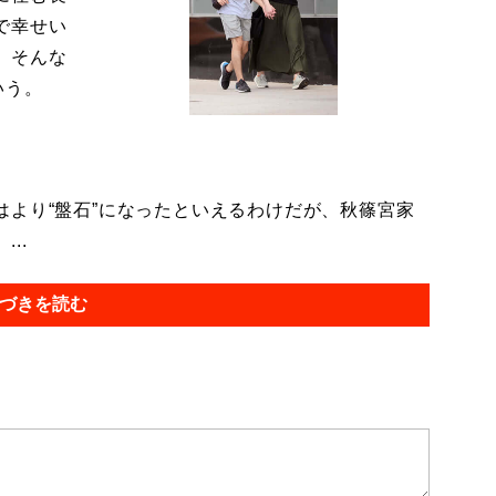
で幸せい
。そんな
いう。
より“盤石”になったといえるわけだが、秋篠宮家
..
づきを読む