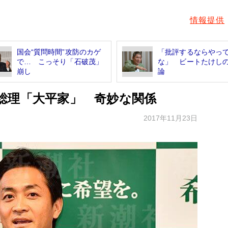
情報提供
国会“質問時間”攻防のカゲ
「批評するならやっ
で… こっそり「石破茂」
な」 ビートたけし
崩し
論
総理「大平家」 奇妙な関係
2017年11月23日