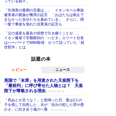
っている様子」
「玖瑠美の最期の言葉は…」 イオンモール事故
被害者の親族が慟哭の証言 「おばたちは制止で
きなかった自分たちを責めている」 さらに、間
一髪で事故を免れた従業員の証言も
「父の遺産を最良の状態で引き継ぐことが…」
イオン爆発で非難殺到の「ハビタ」エリート社長
はハーバードでMBA取得 かつて語っていた「経
営哲学」とは
話題の本
レビュー
ニュース
英国で「末席」を用意された天皇陛下を
「最前列」に呼び寄せた人物とは？ 天皇
陛下が尊敬される理由
Book Bang
「死ぬとか言うな！」と怒鳴った日、妻は2人の
子を残して自死した…夫が「自分の犯した罪や愚
かさ」に向き合う魂の一冊
Book Bang