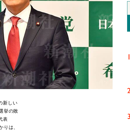
の新しい
選挙の敗
代表
かりは、