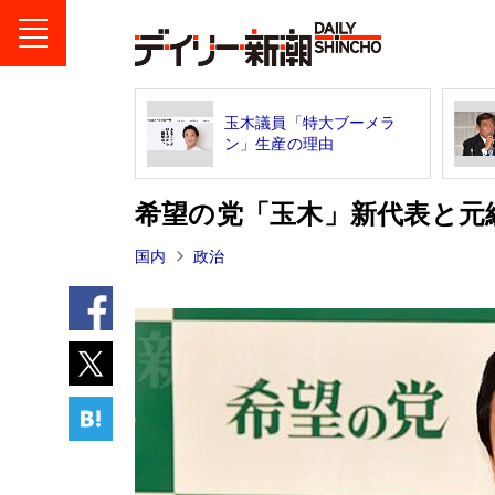
玉木議員「特大ブーメラ
ン」生産の理由
希望の党「玉木」新代表と元
国内
政治