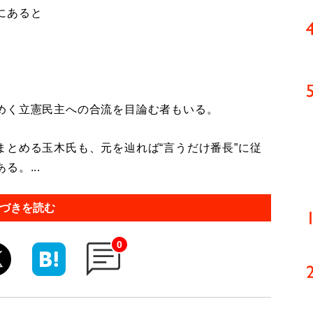
にあると
めく立憲民主への合流を目論む者もいる。
とめる玉木氏も、元を辿れば“言うだけ番長”に従
。...
づきを読む
0