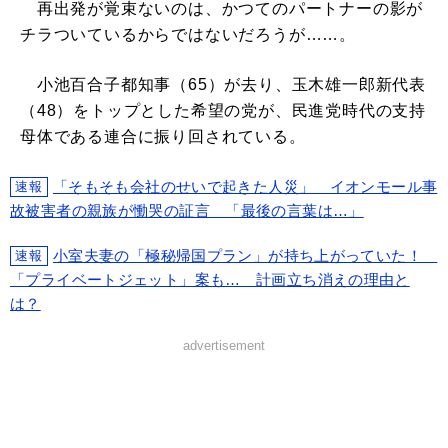
再出発が覚束ないのは、かつてのパートナーの影が
チラついているからではないだろうが……。
小池百合子都知事（65）が去り、玉木雄一郎新代表
（48）をトップとした希望の党が、民進党時代の支持
母体である連合に振り回されている。
「そもそも会社のせいで起きた人災」 イオンモール事
速報
故被害者の親族が慟哭の証言 「最後の言葉は…」
小室夫妻の「極秘帰国プラン」が持ち上がっていた！
速報
「プライベートジェット」案も… 計画立ち消えの理由と
は？
advertisement