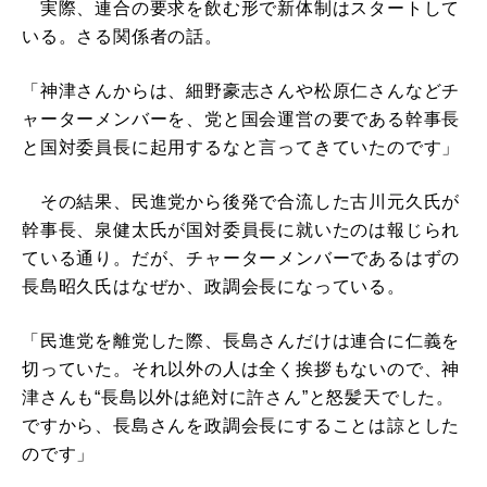
実際、連合の要求を飲む形で新体制はスタートして
いる。さる関係者の話。
「神津さんからは、細野豪志さんや松原仁さんなどチ
ャーターメンバーを、党と国会運営の要である幹事長
と国対委員長に起用するなと言ってきていたのです」
その結果、民進党から後発で合流した古川元久氏が
幹事長、泉健太氏が国対委員長に就いたのは報じられ
ている通り。だが、チャーターメンバーであるはずの
長島昭久氏はなぜか、政調会長になっている。
「民進党を離党した際、長島さんだけは連合に仁義を
切っていた。それ以外の人は全く挨拶もないので、神
津さんも“長島以外は絶対に許さん”と怒髪天でした。
ですから、長島さんを政調会長にすることは諒とした
のです」