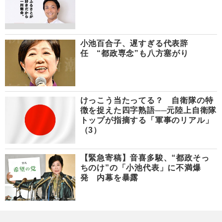
小池百合子、遅すぎる代表辞
任 “都政専念”も八方塞がり
けっこう当たってる？ 自衛隊の特
徴を捉えた四字熟語──元陸上自衛隊
トップが指摘する「軍事のリアル」
（3）
【緊急寄稿】音喜多駿、“都政そっ
ちのけ”の「小池代表」に不満爆
発 内幕を暴露