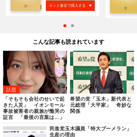
ネット書店で購入する
こんな記事も読まれています
話題
「そもそも会社のせいで起
希望の党「玉木」新代表と
きた人災」 イオンモール
元総理「大平家」 奇妙な
事故被害者の親族が慟哭の
関係
証言 「最後の言葉は…」
民進党玉木議員「特大ブーメラン」
生産の理由