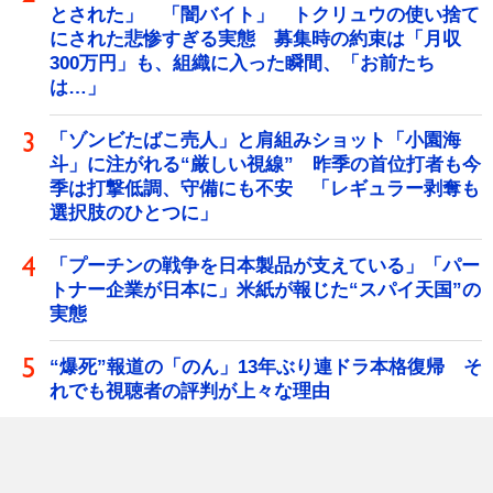
とされた」 「闇バイト」 トクリュウの使い捨て
にされた悲惨すぎる実態 募集時の約束は「月収
300万円」も、組織に入った瞬間、「お前たち
は…」
「ゾンビたばこ売人」と肩組みショット「小園海
斗」に注がれる“厳しい視線” 昨季の首位打者も今
季は打撃低調、守備にも不安 「レギュラー剥奪も
選択肢のひとつに」
「プーチンの戦争を日本製品が支えている」「パー
トナー企業が日本に」米紙が報じた“スパイ天国”の
実態
“爆死”報道の「のん」13年ぶり連ドラ本格復帰 そ
れでも視聴者の評判が上々な理由