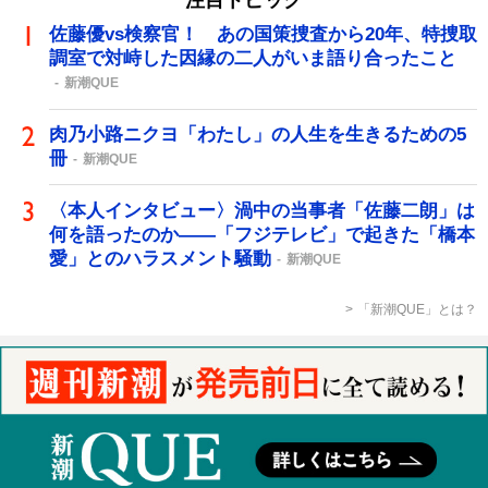
佐藤優vs検察官！ あの国策捜査から20年、特捜取
調室で対峙した因縁の二人がいま語り合ったこと
新潮QUE
肉乃小路ニクヨ「わたし」の人生を生きるための5
冊
新潮QUE
〈本人インタビュー〉渦中の当事者「佐藤二朗」は
何を語ったのか――「フジテレビ」で起きた「橋本
愛」とのハラスメント騒動
新潮QUE
「新潮QUE」とは？