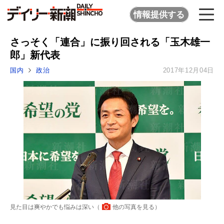
情報提供する
さっそく「連合」に振り回される「玉木雄一
郎」新代表
国内
政治
2017年12月04日
見た目は爽やかでも悩みは深い（
他の写真を見る
）