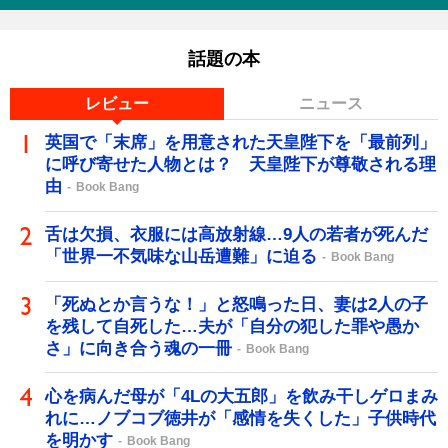
話題の本
レビュー
ニュース
英国で「末席」を用意された天皇陛下を「最前列」
に呼び寄せた人物とは？ 天皇陛下が尊敬される理
由
Book Bang
舌は欠損、衣服には高放射線…9人の若者が死んだ
「世界一不気味な山岳遭難」に迫る
Book Bang
「死ぬとか言うな！」と怒鳴った日、妻は2人の子
を残して自死した…夫が「自分の犯した罪や愚か
さ」に向き合う魂の一冊
Book Bang
心を病んだ母が「4Lの大五郎」を飲み干しゲロまみ
れに…ノブコブ徳井が「感情を失くした」子供時代
を明かす
Book Bang