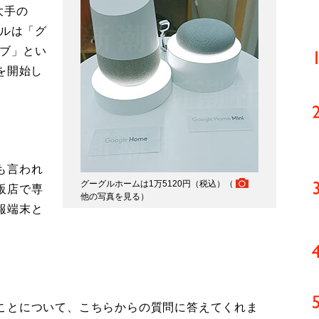
大手の
グルは「グ
ーブ」とい
を開始し
、
も言われ
グーグルホームは1万5120円（税込）（
販店で専
他の写真を見る
）
報端末と
ことについて、こちらからの質問に答えてくれま