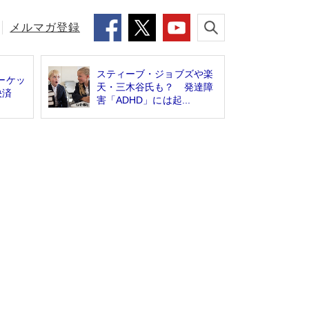
メルマガ登録
スティーブ・ジョブズや楽
ーケッ
天・三木谷氏も？ 発達障
決済
害「ADHD」には起...