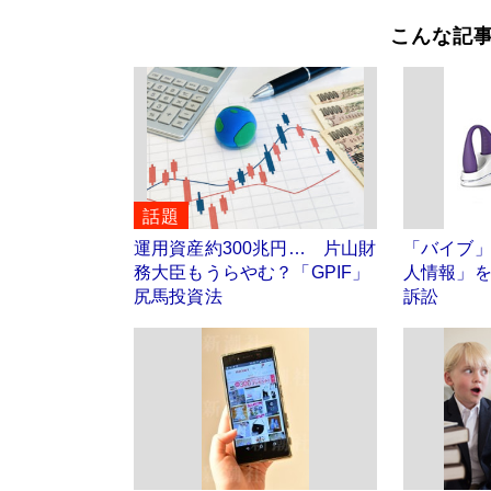
こんな記
話題
運用資産約300兆円… 片山財
「バイブ
務大臣もうらやむ？「GPIF」
人情報」
尻馬投資法
訴訟