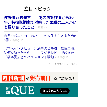
注目トピック
佐藤優vs検察官！ あの国策捜査から20
年、特捜取調室で対峙した因縁の二人がい
ま語り合ったこと
新潮QUE
肉乃小路ニクヨ「わたし」の人生を生きるための
5冊
新潮QUE
〈本人インタビュー〉渦中の当事者「佐藤二朗」
は何を語ったのか――「フジテレビ」で起きた
「橋本愛」とのハラスメント騒動
新潮QUE
「新潮QUE」とは？