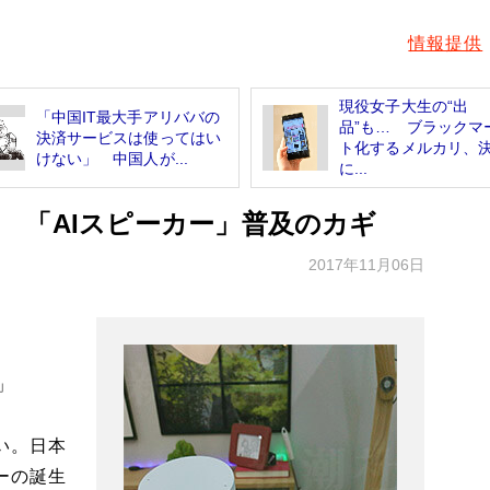
情報提供
現役女子大生の“出
「中国IT最大手アリババの
品”も… ブラックマ
決済サービスは使ってはい
ト化するメルカリ、
けない」 中国人が...
に...
 「AIスピーカー」普及のカギ
2017年11月06日
」
い。日本
ーの誕生