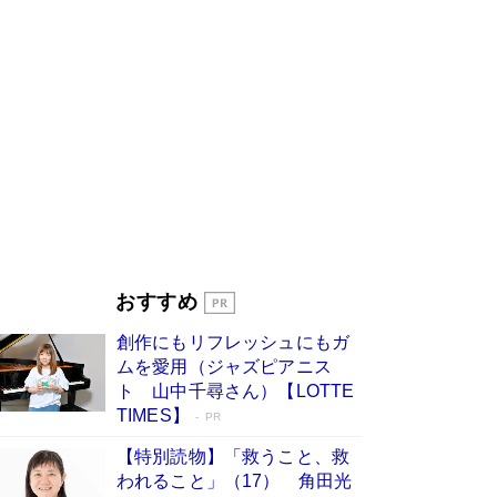
「叱って伸びるやつは、褒めたらもっと伸
びる」俳優・高嶋政伸が家族に教わっ
た“人を育てるコツ”…芸への考え方を明か
す
Book Bang
「『火垂るの墓』は、大嘘である」原作者が抱き
続けた“自責の念”とは…「自己憐憫は描きたくな
い」監督が徹底的にこだわったこと（後編） #
戦争の記憶
Book Bang
美輪明宏 晩年の回答を集めた『ほほえんで生き
るための人生相談』がランクイン［エンターテイ
メントベストセラー］
Book Bang
「宇宙兄弟」最終46巻がベストセラー1位 宇宙
おすすめ
開発への関心を押し上げた18年の物語に幕 特装
版には「宇宙で描かれたマンガ」も収録
創作にもリフレッシュにもガ
Book Bang
ムを愛用（ジャズピアニス
友近氏、絶賛！ 鎌倉を舞台に、孤独を抱えた
ト 山中千尋さん）【LOTTE
人々が新たな一歩を踏み出す連作短篇集『海のほ
TIMES】
PR
とりのプラネット』試し読み
Book Bang
【特別読物】「救うこと、救
われること」（17） 角田光