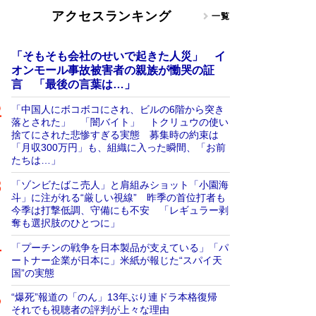
アクセスランキング
一覧
「そもそも会社のせいで起きた人災」 イ
オンモール事故被害者の親族が慟哭の証
言 「最後の言葉は…」
「中国人にボコボコにされ、ビルの6階から突き
落とされた」 「闇バイト」 トクリュウの使い
捨てにされた悲惨すぎる実態 募集時の約束は
「月収300万円」も、組織に入った瞬間、「お前
たちは…」
「ゾンビたばこ売人」と肩組みショット「小園海
斗」に注がれる“厳しい視線” 昨季の首位打者も
今季は打撃低調、守備にも不安 「レギュラー剥
奪も選択肢のひとつに」
「プーチンの戦争を日本製品が支えている」「パ
ートナー企業が日本に」米紙が報じた“スパイ天
国”の実態
“爆死”報道の「のん」13年ぶり連ドラ本格復帰
それでも視聴者の評判が上々な理由