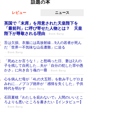
話題の本
レビュー
ニュース
英国で「末席」を用意された天皇陛下を
「最前列」に呼び寄せた人物とは？ 天皇
陛下が尊敬される理由
Book Bang
舌は欠損、衣服には高放射線…9人の若者が死ん
だ「世界一不気味な山岳遭難」に迫る
Book Bang
「死ぬとか言うな！」と怒鳴った日、妻は2人の
子を残して自死した…夫が「自分の犯した罪や愚
かさ」に向き合う魂の一冊
Book Bang
心を病んだ母が「4Lの大五郎」を飲み干しゲロま
みれに…ノブコブ徳井が「感情を失くした」子供
時代を明かす
Book Bang
石田夏穂『わたしを庇わないで』人間のいいとこ
ろよりも悪いところを書きたい【インタビュー】
Book Bang