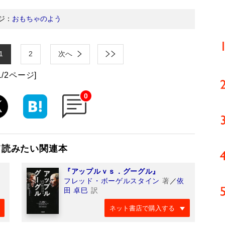
ジ：
おもちゃのよう
1
2
次へ
1/2ページ]
0
て読みたい関連本
『アップルｖｓ．グーグル』
フレッド・ボーゲルスタイン
著
／
依
田 卓巳
訳
ネット書店で購入する