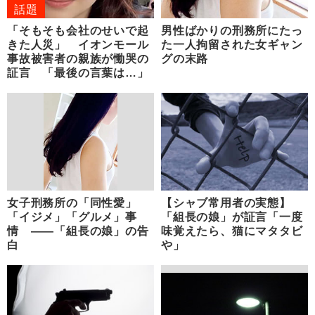
話題
「そもそも会社のせいで起
男性ばかりの刑務所にたっ
きた人災」 イオンモール
た一人拘留された女ギャン
事故被害者の親族が慟哭の
グの末路
証言 「最後の言葉は…」
女子刑務所の「同性愛」
【シャブ常用者の実態】
「イジメ」「グルメ」事
「組長の娘」が証言「一度
情 ――「組長の娘」の告
味覚えたら、猫にマタタビ
白
や」