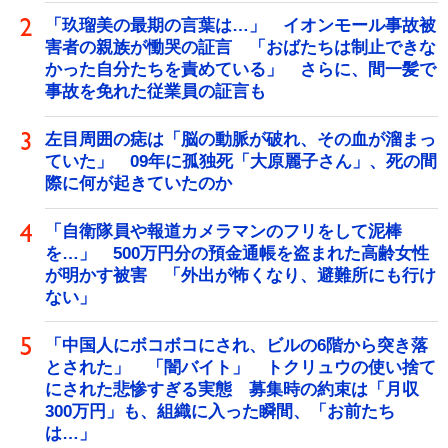
「玖瑠美の最期の言葉は…」 イオンモール事故被
害者の親族が慟哭の証言 「おばたちは制止できな
かった自分たちを責めている」 さらに、間一髪で
事故を免れた従業員の証言も
左目周囲の痣は「脳の動脈が破れ、その血が溜まっ
ていた」 09年に孤独死「大原麗子さん」、死の間
際に何が起きていたのか
「自衛隊員や報道カメラマンのフリをして泥棒
を…」 500万円分の預金通帳を盗まれた高齢女性
が明かす被害 「外出が怖くなり、避難所にも行け
ない」
「中国人にボコボコにされ、ビルの6階から突き落
とされた」 「闇バイト」 トクリュウの使い捨て
にされた悲惨すぎる実態 募集時の約束は「月収
300万円」も、組織に入った瞬間、「お前たち
は…」