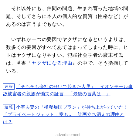
それ以外にも、仲間の問題、生まれ育った地域の問
題、そしてさらに本人の個人的な資質（性格など）が
あるのは言うまでもない。
いずれか一つの要因でヤクザになるというよりは、
数多くの要因がすべてあてはまってしまった時に、ヒ
トはヤクザになりやすい。犯罪社会学者の廣末登氏
は、著書『
ヤクザになる理由
』の中で、そう指摘して
いる。
「そもそも会社のせいで起きた人災」 イオンモール事
速報
故被害者の親族が慟哭の証言 「最後の言葉は…」
小室夫妻の「極秘帰国プラン」が持ち上がっていた！
速報
「プライベートジェット」案も… 計画立ち消えの理由と
は？
advertisement