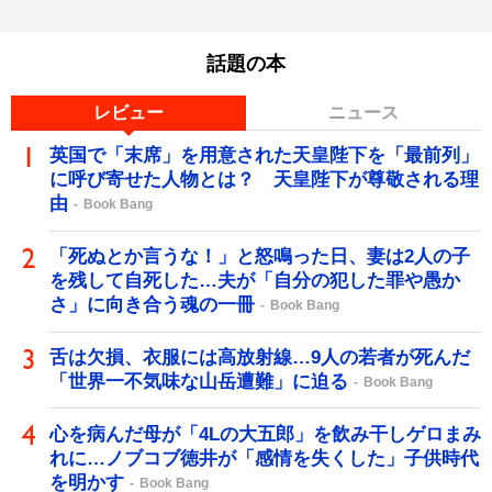
話題の本
レビュー
ニュース
英国で「末席」を用意された天皇陛下を「最前列」
に呼び寄せた人物とは？ 天皇陛下が尊敬される理
由
Book Bang
「死ぬとか言うな！」と怒鳴った日、妻は2人の子
を残して自死した…夫が「自分の犯した罪や愚か
さ」に向き合う魂の一冊
Book Bang
舌は欠損、衣服には高放射線…9人の若者が死んだ
「世界一不気味な山岳遭難」に迫る
Book Bang
心を病んだ母が「4Lの大五郎」を飲み干しゲロまみ
れに…ノブコブ徳井が「感情を失くした」子供時代
を明かす
Book Bang