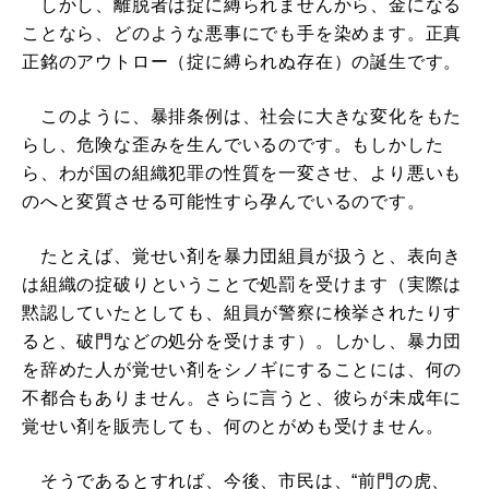
しかし、離脱者は掟に縛られませんから、金になる
ことなら、どのような悪事にでも手を染めます。正真
正銘のアウトロー（掟に縛られぬ存在）の誕生です。
このように、暴排条例は、社会に大きな変化をもた
らし、危険な歪みを生んでいるのです。もしかした
ら、わが国の組織犯罪の性質を一変させ、より悪いも
のへと変質させる可能性すら孕んでいるのです。
たとえば、覚せい剤を暴力団組員が扱うと、表向き
は組織の掟破りということで処罰を受けます（実際は
黙認していたとしても、組員が警察に検挙されたりす
ると、破門などの処分を受けます）。しかし、暴力団
を辞めた人が覚せい剤をシノギにすることには、何の
不都合もありません。さらに言うと、彼らが未成年に
覚せい剤を販売しても、何のとがめも受けません。
そうであるとすれば、今後、市民は、“前門の虎、