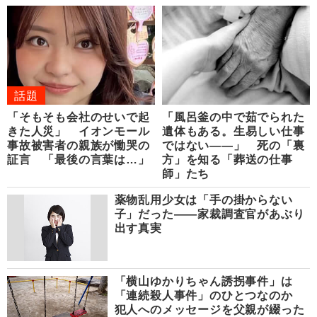
話題
「そもそも会社のせいで起
「風呂釜の中で茹でられた
きた人災」 イオンモール
遺体もある。生易しい仕事
事故被害者の親族が慟哭の
ではない――」 死の「裏
証言 「最後の言葉は…」
方」を知る「葬送の仕事
師」たち
薬物乱用少女は「手の掛からない
子」だった――家裁調査官があぶり
出す真実
「横山ゆかりちゃん誘拐事件」は
「連続殺人事件」のひとつなのか
犯人へのメッセージを父親が綴った