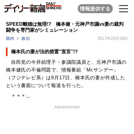
情報提供する
SPEED離婚は無理!? 橋本健・元神戸市議vs妻の裁判
闘争を専門家がシミュレーション
国内
政治
2017年09月29日
橋本氏の妻が法的措置“宣言”!?
自民党の今井絵理子・参議院議員と、元神戸市議の
橋本健氏の不倫問題で、情報番組「Mr.サンデー」
（フジテレビ系）は9月17日、橋本氏の妻が作成した
という書面について報道を行った。
＊＊＊...
Advertisement