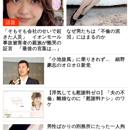
話題
「そもそも会社のせいで起
なぜ男たちは「不倫の泥
きた人災」 イオンモール
沼」にはまるのか
事故被害者の親族が慟哭の
証言 「最後の言葉は…」
「小池旋風」に乗りきれず… 細野
豪志のオロオロ新党
【浮気しても慰謝料ゼロ】「夫の不
倫」離婚なのに「慰謝料ナシ」のワ
ケ
男性ばかりの刑務所にたった一人拘