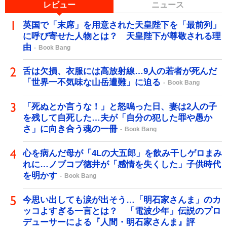
レビュー
ニュース
英国で「末席」を用意された天皇陛下を「最前列」
に呼び寄せた人物とは？ 天皇陛下が尊敬される理
由
Book Bang
舌は欠損、衣服には高放射線…9人の若者が死んだ
「世界一不気味な山岳遭難」に迫る
Book Bang
「死ぬとか言うな！」と怒鳴った日、妻は2人の子
を残して自死した…夫が「自分の犯した罪や愚か
さ」に向き合う魂の一冊
Book Bang
心を病んだ母が「4Lの大五郎」を飲み干しゲロまみ
れに…ノブコブ徳井が「感情を失くした」子供時代
を明かす
Book Bang
今思い出しても涙が出そう…「明石家さんま」のカ
ッコよすぎる一言とは？ 「電波少年」伝説のプロ
デューサーによる『人間・明石家さんま』評