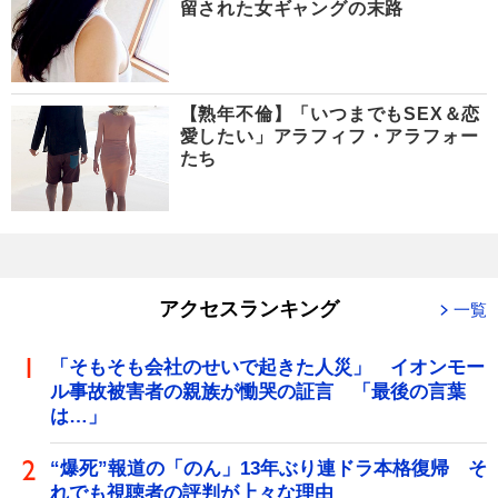
留された女ギャングの末路
【熟年不倫】「いつまでもSEX＆恋
愛したい」アラフィフ・アラフォー
たち
アクセスランキング
一覧
「そもそも会社のせいで起きた人災」 イオンモー
ル事故被害者の親族が慟哭の証言 「最後の言葉
は…」
“爆死”報道の「のん」13年ぶり連ドラ本格復帰 そ
れでも視聴者の評判が上々な理由