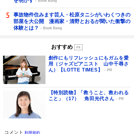
を明かす
Book Bang
事故物件住みます芸人・松原タニシがいわくつきの
部屋を大公開 漫画家・清野とおるが聞いた衝撃の
体験とは？
Book Bang
おすすめ
創作にもリフレッシュにもガムを愛
用（ジャズピアニスト 山中千尋さ
ん）【LOTTE TIMES】
PR
【特別読物】「救うこと、救われる
こと」（17） 角田光代さん
PR