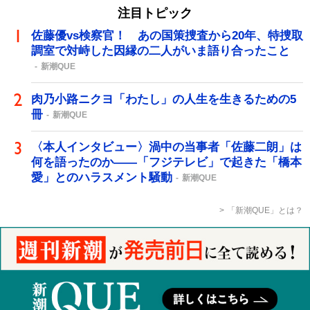
注目トピック
佐藤優vs検察官！ あの国策捜査から20年、特捜取
調室で対峙した因縁の二人がいま語り合ったこと
新潮QUE
肉乃小路ニクヨ「わたし」の人生を生きるための5
冊
新潮QUE
〈本人インタビュー〉渦中の当事者「佐藤二朗」は
何を語ったのか――「フジテレビ」で起きた「橋本
愛」とのハラスメント騒動
新潮QUE
「新潮QUE」とは？