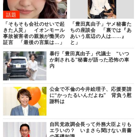
話題
「そもそも会社のせいで起
「豊田真由子」ヤメ秘書た
きた人災」 イオンモール
ちの座談会 「裏では『あ
事故被害者の親族が慟哭の
あいう底辺の人は……』
証言 「最後の言葉は…」
と」
暴行「豊田真由子」代議士 “いつ
か刺される”秘書が語った恐怖の車
内
公金で不倫の今井絵理子、応援要請
に“かったるいんだよね” 背負う慰
謝料は
自民党政調会長って外務大臣よりも
エラいの？ いまさら聞けない肩書
の基礎知識