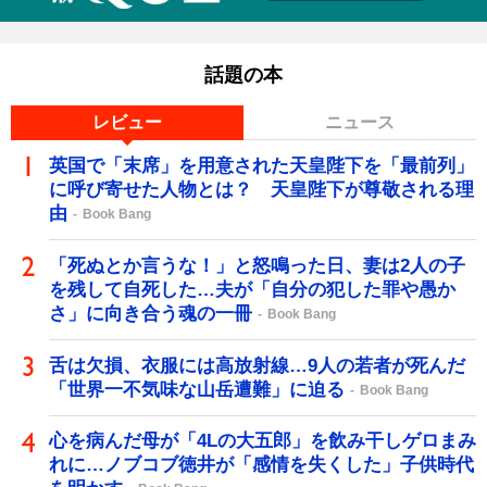
話題の本
レビュー
ニュース
英国で「末席」を用意された天皇陛下を「最前列」
に呼び寄せた人物とは？ 天皇陛下が尊敬される理
由
Book Bang
「死ぬとか言うな！」と怒鳴った日、妻は2人の子
を残して自死した…夫が「自分の犯した罪や愚か
さ」に向き合う魂の一冊
Book Bang
舌は欠損、衣服には高放射線…9人の若者が死んだ
「世界一不気味な山岳遭難」に迫る
Book Bang
心を病んだ母が「4Lの大五郎」を飲み干しゲロまみ
れに…ノブコブ徳井が「感情を失くした」子供時代