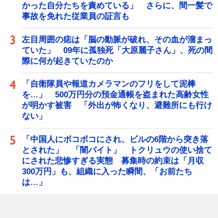
かった自分たちを責めている」 さらに、間一髪で
事故を免れた従業員の証言も
左目周囲の痣は「脳の動脈が破れ、その血が溜まっ
ていた」 09年に孤独死「大原麗子さん」、死の間
際に何が起きていたのか
「自衛隊員や報道カメラマンのフリをして泥棒
を…」 500万円分の預金通帳を盗まれた高齢女性
が明かす被害 「外出が怖くなり、避難所にも行け
ない」
「中国人にボコボコにされ、ビルの6階から突き落
とされた」 「闇バイト」 トクリュウの使い捨て
にされた悲惨すぎる実態 募集時の約束は「月収
300万円」も、組織に入った瞬間、「お前たち
は…」