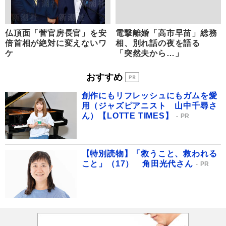
仏頂面「菅官房長官」を安
電撃離婚「高市早苗」総務
倍首相が絶対に変えないワ
相、別れ話の夜を語る
ケ
「突然夫から…」
おすすめ
創作にもリフレッシュにもガムを愛
用（ジャズピアニスト 山中千尋さ
ん）【LOTTE TIMES】
PR
【特別読物】「救うこと、救われる
こと」（17） 角田光代さん
PR