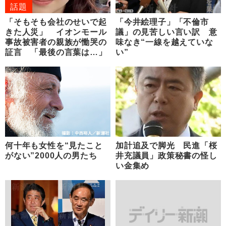
話題
「そもそも会社のせいで起
「今井絵理子」「不倫市
きた人災」 イオンモール
議」の見苦しい言い訳 意
事故被害者の親族が慟哭の
味なき“一線を越えていな
証言 「最後の言葉は…」
い”
何十年も女性を“見たこと
加計追及で脚光 民進「桜
がない”2000人の男たち
井充議員」政策秘書の怪し
い金集め