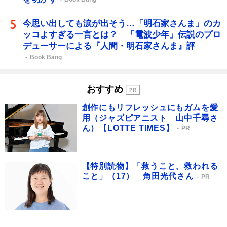
今思い出しても涙が出そう…「明石家さんま」のカ
ッコよすぎる一言とは？ 「電波少年」伝説のプロ
デューサーによる『人間・明石家さんま』評
Book Bang
おすすめ
創作にもリフレッシュにもガムを愛
用（ジャズピアニスト 山中千尋さ
ん）【LOTTE TIMES】
PR
【特別読物】「救うこと、救われる
こと」（17） 角田光代さん
PR