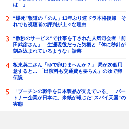
は…」
“爆死”報道の「のん」13年ぶり連ドラ本格復帰 そ
れでも視聴者の評判が上々な理由
“数秒のサービス”で仕事を干された人気司会者「前
田武彦さん」 生涯現役だった気概と「体に秒針が
刻み込まれているような」話芸
板東英二さん「ゆで卵おまへんか？」 局が20個用
意すると… 「出演料も交通費も要らん」のゆで卵
伝説
「プーチンの戦争を日本製品が支えている」「パー
トナー企業が日本に」米紙が報じた“スパイ天国”の
実態