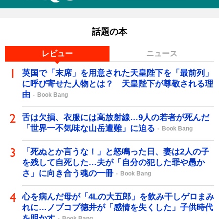
話題の本
レビュー
ニュース
英国で「末席」を用意された天皇陛下を「最前列」
に呼び寄せた人物とは？ 天皇陛下が尊敬される理
由
Book Bang
舌は欠損、衣服には高放射線…9人の若者が死んだ
「世界一不気味な山岳遭難」に迫る
Book Bang
「死ぬとか言うな！」と怒鳴った日、妻は2人の子
を残して自死した…夫が「自分の犯した罪や愚か
さ」に向き合う魂の一冊
Book Bang
心を病んだ母が「4Lの大五郎」を飲み干しゲロまみ
れに…ノブコブ徳井が「感情を失くした」子供時代
を明かす
Book Bang