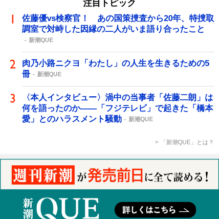
注目トピック
佐藤優vs検察官！ あの国策捜査から20年、特捜取
調室で対峙した因縁の二人がいま語り合ったこと
新潮QUE
肉乃小路ニクヨ「わたし」の人生を生きるための5
冊
新潮QUE
〈本人インタビュー〉渦中の当事者「佐藤二朗」は
何を語ったのか――「フジテレビ」で起きた「橋本
愛」とのハラスメント騒動
新潮QUE
「新潮QUE」とは？