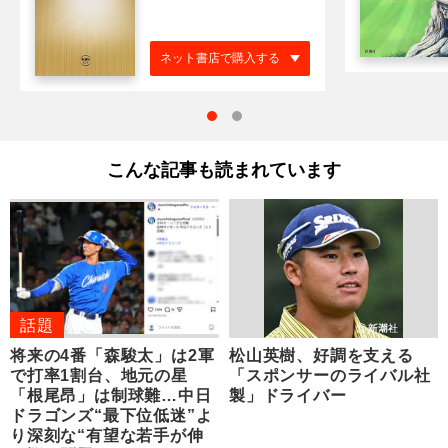
ネット書店で購入する
こんな記事も読まれています
話題
将来の4番「森駿太」は2軍
松山英樹、好調を支える
で打率1割台、地元の星
「スポンサーのライバル社
「根尾昂」は制球難…中日
製」ドライバー
ドラゴンズ“最下位低迷”よ
り深刻な“有望な若手が伸