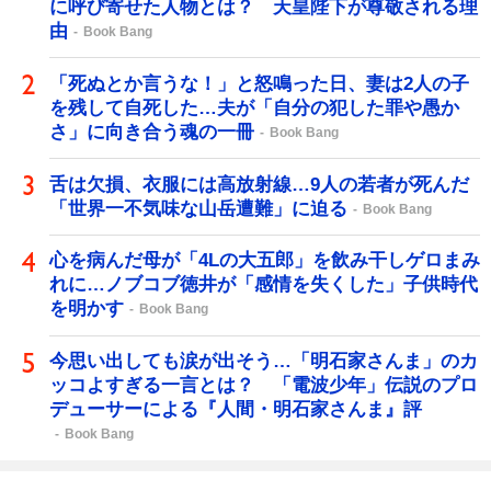
に呼び寄せた人物とは？ 天皇陛下が尊敬される理
由
Book Bang
「死ぬとか言うな！」と怒鳴った日、妻は2人の子
を残して自死した…夫が「自分の犯した罪や愚か
さ」に向き合う魂の一冊
Book Bang
舌は欠損、衣服には高放射線…9人の若者が死んだ
「世界一不気味な山岳遭難」に迫る
Book Bang
心を病んだ母が「4Lの大五郎」を飲み干しゲロまみ
れに…ノブコブ徳井が「感情を失くした」子供時代
を明かす
Book Bang
今思い出しても涙が出そう…「明石家さんま」のカ
ッコよすぎる一言とは？ 「電波少年」伝説のプロ
デューサーによる『人間・明石家さんま』評
Book Bang