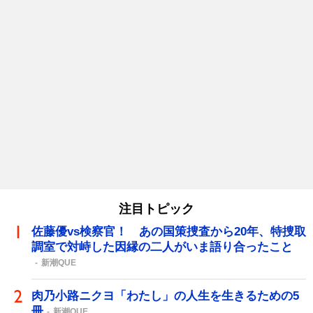
注目トピック
佐藤優vs検察官！ あの国策捜査から20年、特捜取
調室で対峙した因縁の二人がいま語り合ったこと
新潮QUE
肉乃小路ニクヨ「わたし」の人生を生きるための5
冊
新潮QUE