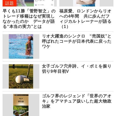
話題
早くも11勝「菅野智之」の
福原愛、ロンドンからリオ
トレード移籍はなぜ実現し
への4年間 共に歩んだフ
なかったのか データが語
ィジカルトレーナーが語る
る“本当の実力”とは
（1）
リオ大躍進のシンクロ “売国奴”と
呼ばれたコーチが日本代表に戻った
ワケ
女子ゴルフ穴井詩、イ・ボミを振り
切り9年目初V
ゴルフ界のレジェンド「世界のアオ
キ」をアマチュア扱いした超大物政
治家