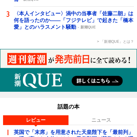
〈本人インタビュー〉渦中の当事者「佐藤二朗」は
何を語ったのか――「フジテレビ」で起きた「橋本
愛」とのハラスメント騒動
新潮QUE
「新潮QUE」とは？
話題の本
レビュー
ニュース
英国で「末席」を用意された天皇陛下を「最前列」