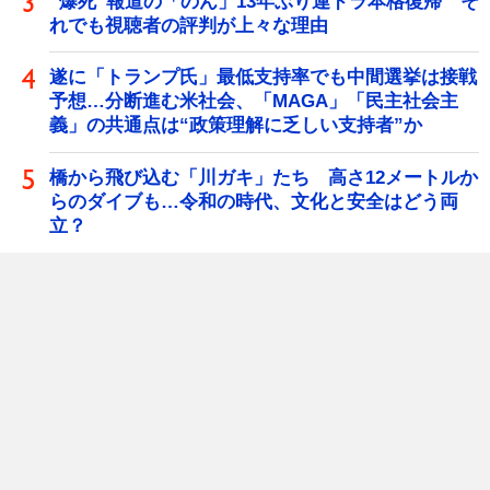
“爆死”報道の「のん」13年ぶり連ドラ本格復帰 そ
れでも視聴者の評判が上々な理由
遂に「トランプ氏」最低支持率でも中間選挙は接戦
予想…分断進む米社会、「MAGA」「民主社会主
義」の共通点は“政策理解に乏しい支持者”か
橋から飛び込む「川ガキ」たち 高さ12メートルか
らのダイブも…令和の時代、文化と安全はどう両
立？