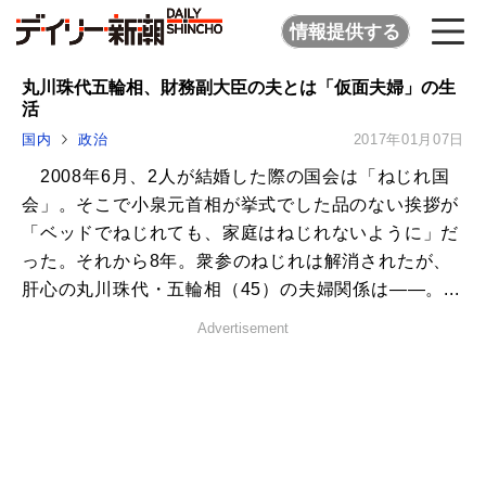
情報提供する
丸川珠代五輪相、財務副大臣の夫とは「仮面夫婦」の生
活
国内
政治
2017年01月07日
2008年6月、2人が結婚した際の国会は「ねじれ国
会」。そこで小泉元首相が挙式でした品のない挨拶が
「ベッドでねじれても、家庭はねじれないように」だ
った。それから8年。衆参のねじれは解消されたが、
肝心の丸川珠代・五輪相（45）の夫婦関係は――。...
Advertisement