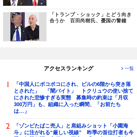
「トランプ・ショック」とどう向き
合うか 百田尚樹氏、憂国の警鐘
アクセスランキング
一覧
「中国人にボコボコにされ、ビルの6階から突き落
とされた」 「闇バイト」 トクリュウの使い捨て
にされた悲惨すぎる実態 募集時の約束は「月収
300万円」も、組織に入った瞬間、「お前たち
は…」
「ゾンビたばこ売人」と肩組みショット「小園海
斗」に注がれる“厳しい視線” 昨季の首位打者も今