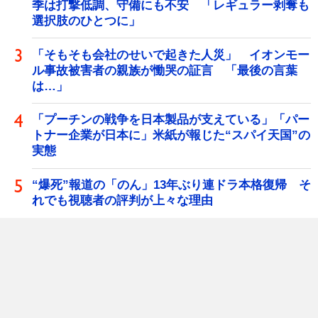
季は打撃低調、守備にも不安 「レギュラー剥奪も
選択肢のひとつに」
「そもそも会社のせいで起きた人災」 イオンモー
ル事故被害者の親族が慟哭の証言 「最後の言葉
は…」
「プーチンの戦争を日本製品が支えている」「パー
トナー企業が日本に」米紙が報じた“スパイ天国”の
実態
“爆死”報道の「のん」13年ぶり連ドラ本格復帰 そ
れでも視聴者の評判が上々な理由