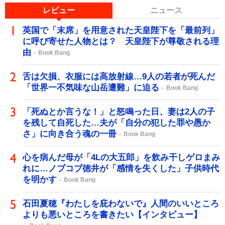
レビュー
ニュース
英国で「末席」を用意された天皇陛下を「最前列」
に呼び寄せた人物とは？ 天皇陛下が尊敬される理
由
Book Bang
舌は欠損、衣服には高放射線…9人の若者が死んだ
「世界一不気味な山岳遭難」に迫る
Book Bang
「死ぬとか言うな！」と怒鳴った日、妻は2人の子
を残して自死した…夫が「自分の犯した罪や愚か
さ」に向き合う魂の一冊
Book Bang
心を病んだ母が「4Lの大五郎」を飲み干しゲロまみ
れに…ノブコブ徳井が「感情を失くした」子供時代
を明かす
Book Bang
石田夏穂『わたしを庇わないで』人間のいいところ
よりも悪いところを書きたい【インタビュー】