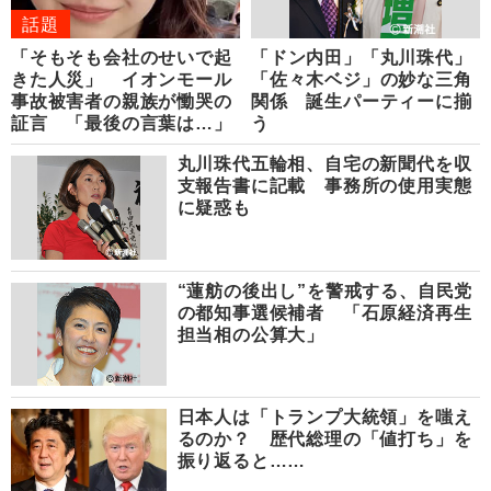
話題
「そもそも会社のせいで起
「ドン内田」「丸川珠代」
きた人災」 イオンモール
「佐々木ベジ」の妙な三角
事故被害者の親族が慟哭の
関係 誕生パーティーに揃
証言 「最後の言葉は…」
う
丸川珠代五輪相、自宅の新聞代を収
支報告書に記載 事務所の使用実態
に疑惑も
“蓮舫の後出し”を警戒する、自民党
の都知事選候補者 「石原経済再生
担当相の公算大」
日本人は「トランプ大統領」を嗤え
るのか？ 歴代総理の「値打ち」を
振り返ると……