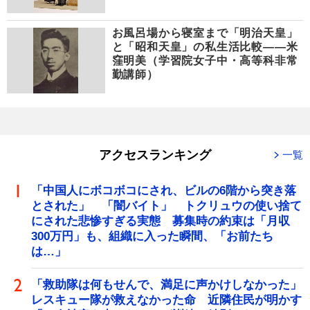
お風呂場から寝室まで「明治天皇」
と「昭和天皇」の私生活比較――米
窪明美（学習院女子中・高等科非常
勤講師）
アクセスランキング
一覧
「中国人にボコボコにされ、ビルの6階から突き落
とされた」 「闇バイト」 トクリュウの使い捨て
にされた悲惨すぎる実態 募集時の約束は「月収
300万円」も、組織に入った瞬間、「お前たち
は…」
「救助隊は何もせんで、満足に声かけしなかった」
レスキュー隊が救えなかった命 近隣住民が明かす