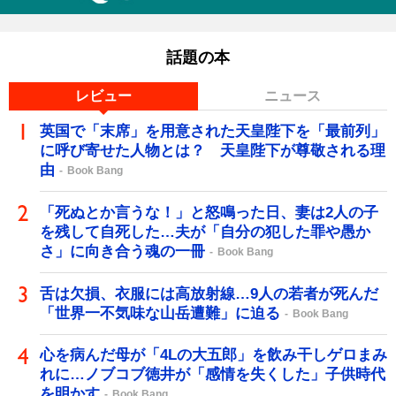
話題の本
レビュー
ニュース
英国で「末席」を用意された天皇陛下を「最前列」
に呼び寄せた人物とは？ 天皇陛下が尊敬される理
由
Book Bang
「死ぬとか言うな！」と怒鳴った日、妻は2人の子
を残して自死した…夫が「自分の犯した罪や愚か
さ」に向き合う魂の一冊
Book Bang
舌は欠損、衣服には高放射線…9人の若者が死んだ
「世界一不気味な山岳遭難」に迫る
Book Bang
心を病んだ母が「4Lの大五郎」を飲み干しゲロまみ
れに…ノブコブ徳井が「感情を失くした」子供時代
を明かす
Book Bang