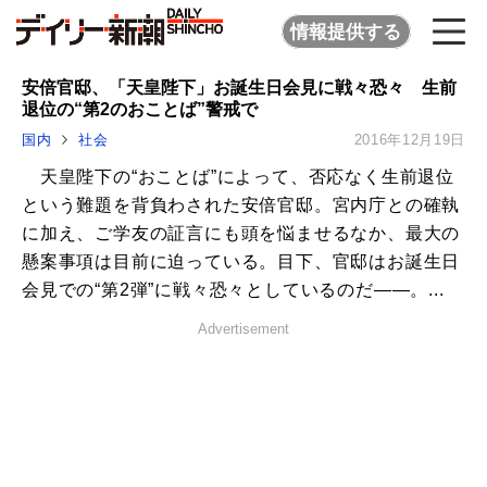
情報提供する
安倍官邸、「天皇陛下」お誕生日会見に戦々恐々 生前
退位の“第2のおことば”警戒で
国内
社会
2016年12月19日
天皇陛下の“おことば”によって、否応なく生前退位
という難題を背負わされた安倍官邸。宮内庁との確執
に加え、ご学友の証言にも頭を悩ませるなか、最大の
懸案事項は目前に迫っている。目下、官邸はお誕生日
会見での“第2弾”に戦々恐々としているのだ――。...
Advertisement