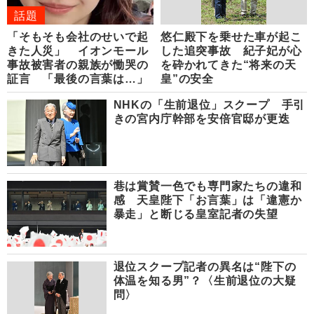
話題
「そもそも会社のせいで起
悠仁殿下を乗せた車が起こ
きた人災」 イオンモール
した追突事故 紀子妃が心
事故被害者の親族が慟哭の
を砕かれてきた“将来の天
証言 「最後の言葉は…」
皇”の安全
NHKの「生前退位」スクープ 手引
きの宮内庁幹部を安倍官邸が更迭
巷は賞賛一色でも専門家たちの違和
感 天皇陛下「お言葉」は「違憲か
暴走」と断じる皇室記者の失望
退位スクープ記者の異名は“陛下の
体温を知る男”？〈生前退位の大疑
問〉