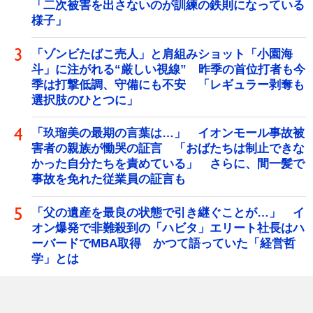
「二次被害を出さないのが訓練の鉄則になっている
様子」
「ゾンビたばこ売人」と肩組みショット「小園海
斗」に注がれる“厳しい視線” 昨季の首位打者も今
季は打撃低調、守備にも不安 「レギュラー剥奪も
選択肢のひとつに」
「玖瑠美の最期の言葉は…」 イオンモール事故被
害者の親族が慟哭の証言 「おばたちは制止できな
かった自分たちを責めている」 さらに、間一髪で
事故を免れた従業員の証言も
「父の遺産を最良の状態で引き継ぐことが…」 イ
オン爆発で非難殺到の「ハビタ」エリート社長はハ
ーバードでMBA取得 かつて語っていた「経営哲
学」とは