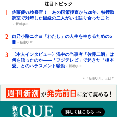
注目トピック
佐藤優vs検察官！ あの国策捜査から20年、特捜取
調室で対峙した因縁の二人がいま語り合ったこと
新潮QUE
肉乃小路ニクヨ「わたし」の人生を生きるための5
冊
新潮QUE
〈本人インタビュー〉渦中の当事者「佐藤二朗」は
何を語ったのか――「フジテレビ」で起きた「橋本
愛」とのハラスメント騒動
新潮QUE
「新潮QUE」とは？